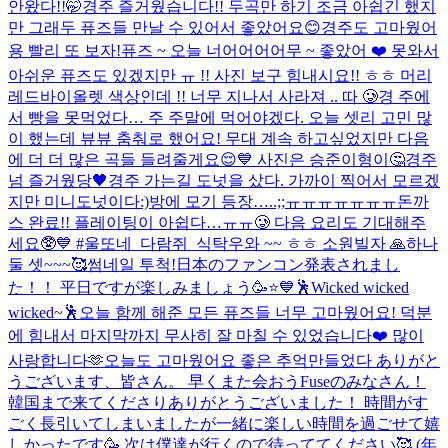
안왔다!!🤭
경주 즐거웠습니다!! 두곡만 하기 조금 아쉽긴 했지
만 그래두 퓨즈들 만날 수 있어서 좋았어요😊
경주도 고마웠어
용 빨리 또 보자!
퓨즈 ~ 오늘 너어어어어무 ~ 좋았어 ❤️ 못와서
아쉬운 퓨즈도 있겠지만 ㅠ !! 사진 보구 힘내시요!! ㅎㅎ 머리
레드바이올렛 색상인데 !! 너무 지나서 사라져 .. 따 🥲
경 주에
서 빵을 못먹었다… 주 주말에 먹어야겠다. 오늘 셋리 고민 많
이 했는데 뷰뷰 춤춰로 했어요! 무대 계속 하고싶었지만 다음
에 더 더 많은 곡들 들려줄게요😌💙 사진은 승준이형이🤔
경주
넘 즐거웠당🖤
경주 가는길 도넛을 샀다. 가까이 찍어서 모르겠
지만 미니도넛이다:)
방에 모기 등장…..;;ㅠㅠㅠㅠㅠㅠㅠ
돈까
스 완료!! 플레이팅이 아쉽다…ㅠㅠ🥲 다음 요리도 기대해주
세요🥸💙 #울또네_다람쥐_식탁
우와 ~~ ㅎㅎ 소원빌자 🙏
하나
둘 셋~~~🥰
썸네일 투척!
日本のファンコン発表されまし
た！！ 平日ですが楽しみましょう🥳⭐️💙
🕺Wicked wicked
wicked~🕺
오늘 함께 해준 모든 퓨즈들 너무 고마웠어요! 덕분
에 힘내서 마지막까지 무사히 잘 마칠 수 있었습니다❤️ 많이
사랑합니다🫶
오늘도 고마웠어요 좋은 추억만들었다 ありがと
うございます、皆さん。 早くまた会おう
Fuseのみなさん！
韓国まで来てくださりありがとうございました！ 時間がす
ごく長引いてしまいましたが一緒に楽しい時間を過ごせて嬉
しかったです🥳 次は僕達が行くので待っててください🥰 (年