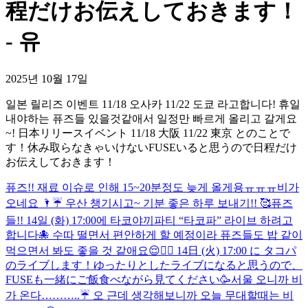
程だけお伝えしておきます！
- 유
2025년 10월 17일
일본 릴리즈 이벤트 11/18 오사카 11/22 도쿄 라고합니다! 휴일
내야하는 퓨즈들 있을것같애서 일정만 빠르게 올리고 갈게요
~! 日本リリースイベント 11/18 大阪 11/22 東京 とのことで
す！休み取らなきゃいけないFUSEいると思うので日程だけ
お伝えしておきます！
퓨즈!! 재료 이슈로 인해 15~20분정도 늦게 올게용ㅠㅠㅠ
비가
오네요 🌂☔️ 우산 챙기시고~ 기분 좋은 하루 보내기!! 🥰
퓨즈
들!! 14일 (화) 17:00에 타코야끼파티 “타코파” 라이브 하려고
합니다🐙 수따 떨면서 편안하게 할 예정이라 퓨즈들도 밥 같이
먹으면서 봐도 좋을 것 같애요😌✌🏻 14日 (火) 17:00 に タコパ
のライブします！ゆったりとしたライブになると思うので、
FUSEも一緒にご飯食べながら見てください🥳
서울 오니까 비
가 온다………..☔️ 오 근데 생각해보니까 오늘 무대할때는 비