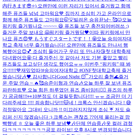
内行きます😎⭐️) 오랜만에 이런 자리가 있어서 즐거웠고 함께
해준 퓨즈들 넘넘 고마워요💙 집까지 조심히 가고 온라인으로
함께 해준 퓨즈들도 고마워요🤭💡
빌려온 승유뀬냥~ 🥰🐱
오늘
핑키링 즐거웠나요 ~~~~~ 😆 퓨즈들 보구 충전되어버려쓰 :)
즐거운 주말 보내요 🤗
핑키링 즐거웠당🖤
이따 핑키링에서 만
나요 퓨즈😍💙 もうすぐスタートです！！🤩
오늘 숭의여자대
학교 축제 너무 즐거웠습니다! 오랜만에 퓨즈들도 만나서 행
복했어요😊💕 조심히 들어가구 우리 또 만나자😘
첫 대학축제
다녀왔어요🤩 다 즐겨주신 것 같아서 저도 기분 좋았고 빨리
퓨즈들도 보고싶단 생각도 했어요ㅠㅠ 이번주 “핑키링” 때 봐
요!!!!!!💙
재밌었따!
#숭의여자대학교 #ONF첫대학교축제 즐거
웠습니당🎶🖤 감사합니다
Good Night 😴
가오리 출현🌊
즐거
운 주말 연습 ~ 🔥🥰
승준이형과 연습🎶
오늘 하루 잘 보낸 퓨즈
파란하트💙 오늘 힘든 하루였던 퓨즈 좀비임티🧟‍♂️ 퓨즈의 하루
가 궁금해!!!👀
10분정도 더 걸릴듯합니다!!!! ㅠㅠ 조금만 더 기
다려주세요 !!!! 죄송합니닷!!!🐱
네 ! 크록스 안신겠습니다 ! 😅
걱정말아요 그대
비 오니까 !! 미끄러지지않게 조심 ☔️ 저도 슬
리퍼 신지 않겠습니다 :) 크록스는 괜찮죠 ??
어제 올리는걸 깜
빡했넹 ㅎ 오늘 좋은 하루 보냉🖤🎶
단체 연습중🎶
옷 컬러 겹쳤
다ㅋㅋㅋㅋㅋㅋㅋㅋ
공포 라이브! 오후 8시로 변경되었습니다