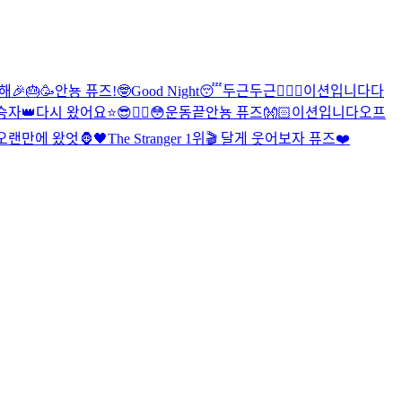
🎉🎂🥳
안뇽 퓨즈!
🤓
Good Night😴
두근두근❤️‍🔥
😬
이션입니다
다
승자👑
다시 왔어요⭐️
😎❤️‍🔥
😳
운동끝
안뇽 퓨즈👐🏻
이션입니다
오프
오랜만에 왔엇🦍🖤
The Stranger 1위🎬 달게 웃어보자 퓨즈❤️