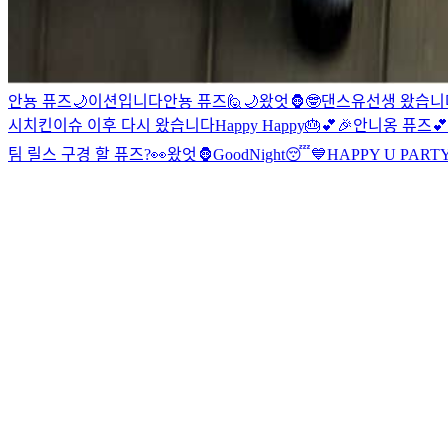
안뇽 퓨즈🌙
이션입니다
안뇽 퓨즈🙋
🌙
왔엇🦍
🤓
댄스유선생 왔습니다❤
시
치킨이슈 이후 다시 왔습니다
Happy Happy🎂💕🎉
안니옹 퓨즈💕
팀 릴스 구경 할 퓨즈?👀
왔엇🦍
GoodNight😴
💙HAPPY U PART