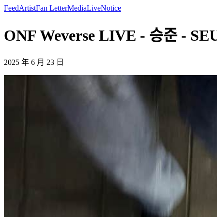
Feed
Artist
Fan Letter
Media
Live
Notice
ONF Weverse LIVE - 승준 - S
2025 年 6 月 23 日