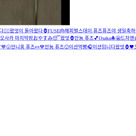
️‍🔥
왔엇이 돌아왔다🦍
FUSE🎂
해피벌스데이 퓨즈
퓨즈야 생일축하해
오사카 마지막밤
おやすみ😴
왔엇🦍
안뇽 퓨즈💕
Osaka🐙
😬
드자앤
Y💙
🌝
안니옹 퓨즈🍬
💙
안뇽 퓨즈🙂
이션먹빵
🎧
이션입니다
왔엇🦍🖤