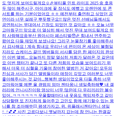
도 멋지게 보여드릴게요☺️🎉
뷰티풀 민트 라이프 2025 🌼 호응
두 많이 해주시구, 마이크에 꽃 장식도 예뻤고 오랜만에 또 콘
서트를 하는 기분이었어요 ㅎㅎ 예전부터 출연하고 싶었던 공
연이라 너무 설레구 뿌듯했구요!! 많은 멋진 선배님들께서도
공연하시는 무대여서 긴장도 되었던 것 같아요 ㅎㅎ 오늘 너무
고마웠구!!! 앞으로 더 열심히 해서 멋진 무대 보여드릴게요 히
히 사랑해요🌼
부산 원아시아 페스티벌🥹🎉 힘내서 연주하고
왔어요 다들 재밌게 보셨나요! 그리구 눈물참기를 좋아해주셔
서 감사해요 ! 계속 힘내요 우리
난 네 편이야 온 세상이 불협일
지라도 쇼케이스 끝!!! 멤버들의 서사를 담은 한 페이지의 완성
인 이번 앨범... 오늘까지 정말 열심히 저희가 달려온 것 같은데
요 이번 챕터가 끝나고 또 다른 저희의 모습을 보여드리기 위
해서 더욱 더 심혈을 기울여 참여한 앨범인 거 같아요! 모두의
진심과 서사가 담긴 앨범들이라 애정이 깊었고 여러분도 너무
좋아해주시는 것 같아...
행복한 생일이었오용 다들 축하 너무
고마워어
젤 예뿐 울 큐떱의 엄마 젠타웅니 생일축하해💖 내 갤
러리에 언니사진이랑 영상이 너무 많은데 다 우리끼리만 볼수
있어..ㅋㅋㅋㅋㅋㅋ 우울할때마다 내 웃음도 책임져주고 같이
상담할땐 또 진지하게 들어주고 고민도 함께 얘기할수 있는 웅
니를 참 조아해🫶🏻 평생가자고. 위. 위플래시
젠타언니 생일
^_^💕💕 사진 고르다보니 옛날까지 갔는데 참 언니는 한결같