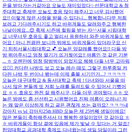
운을 받아가는거같아요 오늘도 재미있었다✨
선문대학교 & 청
주대학교 축제🫶 오늘도 호응 많이 해주시고 너무 감사했어
요!! 이렇게 많은 사랑을 받을 수 있다니... 행복합니다🫶 저희
보려고 기다려주시기도 하고 바위게들도 달려와주고 행복한
나날이에요...😊 축제 시즌에 힐링을 받는 자^^
서울 시립대학
교 너무너무 호응도 좋고 멀리서 응원하러 와준 바위게들도 봤
어요 ! 아니 전광판 보니까 뒤에도 바위게들이 있더라구요 신
기 히히
서울시립대학교 💕 오늘은 양갈래를 했어요!! 다들 방
방 뛰어주시고 엄청 열기가 뜨거웠어요!! 여름인 것 같은 기분
... ㅎ 오랜만에 엄청 땀범벅이 되었지요 헤헤 다들 너무 고마워
요❤️‍🔥 커다란 나방도 보고 오늘 레슨 때도 그렇구 하루종일 커
다란 나방 두 번이나 봤는데 이제 출몰 시기인가...? ㅋㅋㅋㅋ
오늘은 대구대학교 & 동서대학교 축제 ! 다녀와따 서울을 떠
나서 많은 분들께 또 저희 노래를 들려드릴 수 있어서 기뻤어
요 ㅎㅎ 호응도 완전 잘 해주시구, 다들 더무 귀여웠다 ㅎㅎ 오
늘은 밤에도 좀 선선하고 시원했어요 진짜 여름이 오려나? 저
는 왜 말은 이상하게 하고 글은 괜찮게 쓰는 걸까요? ㅋㅋㅋ
내
강아지 vs 님 강아지
25th HBD 오늘은 제 25번째 생일이에요!
많은 분들이 축하해주셔서 더 행복한 생일이었던 것 같아요 ㅎ
ㅎ 바위게들이 항상 곁에 있음에 제가 빛날 수 있다는 거 알죠?
한양대학교 공과대학 축제도 다녀왔는데 생일 당일이라 그런