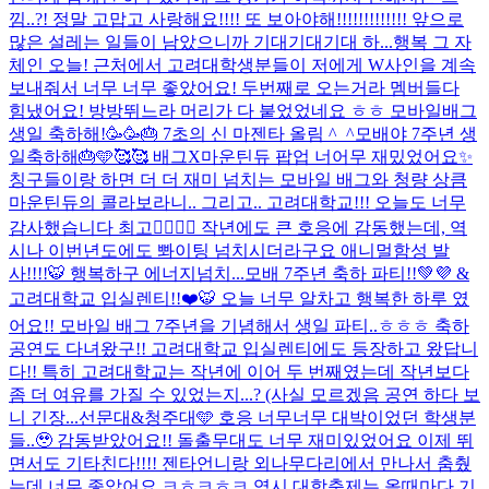
낌..?! 정말 고맙고 사랑해요!!!! 또 보아야해!!!!!!!!!!!!! 앞으로
많은 설레는 일들이 남았으니까 기대기대기대 하...
행복 그 자
체인 오늘! 근처에서 고려대학생분들이 저에게 W사인을 계속
보내줘서 너무 너무 좋았어요! 두번째로 오는거라 멤버들다
힘냈어요! 방방뛰느라 머리가 다 붙었었네요 ㅎㅎ 모바일배그
생일 축하해!🥳🥳🎂 7초의 신 마젠타 올림 ^_^
모배야 7주년 생
일축하해🎂🩵🥰🥰 배그X마운틴듀 팝업 너어무 재밌었어요✨
칭구들이랑 하면 더 더 재미 넘치는 모바일 배그와 청량 상큼
마운틴듀의 콜라보라니.. 그리고.. 고려대학교!!! 오늘도 너무
감사했습니다 최고❤️‍🔥❤️‍🔥 작년에도 큰 호응에 감동했는데, 역
시나 이번년도에도 뽜이팅 넘치시더라구요 애니멀함성 발
사!!!!🐯 행복하구 에너지넘치...
모배 7주년 축하 파티!!💚💜 &
고려대학교 입실렌티!!❤️🐯 오늘 너무 알차고 행복한 하루 였
어요!! 모바일 배그 7주년을 기념해서 생일 파티..ㅎㅎㅎ 축하
공연도 다녀왔구!! 고려대학교 입실렌티에도 등장하고 왔답니
다!! 특히 고려대학교는 작년에 이어 두 번째였는데 작년보다
좀 더 여유를 가질 수 있었는지...? (사실 모르겠음 공연 하다 보
니 긴장...
선문대&청주대🩵 호응 너무너무 대박이었던 학생분
들..🥹 감동받았어요!! 돌출무대도 너무 재미있었어요 이제 뛰
면서도 기타친다!!!! 젠타언니랑 외나무다리에서 만나서 춤췄
는데 너무 좋았어요 ㅋㅎㅋㅎㅋ 역시 대학축제는 올때마다 기