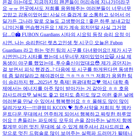
은걸 아는데도 지금까지의 팬콘들이 머리속에 지나가더라구
요 ㅠㅠ 먼곳에서도 저희를 응원해주는 여러분들이 너무너무
고맙고 감동이었어요! 사실 더 즐겁게 잘 소통하고 싶어서 어
딜가든 그나라 말로 오늘도 고생했어요 ! 좋은 하루 보내고있
니?이거를 연습했거든요 ! 제가 계속 외치던말 사실 그거였
답...
⚾️🏟️ FUBON Guardians 시타의 시요밍 등장 승리 요정 이
시연. 나는 승리한다! 렛츠고
인생 첫 시구⚾️ 오늘은 Fubon
Guardians 라고 하는 멋진 팀의 시구를 다녀왔어요!! 제가 시구
시연언니가 시타를 했는데 너무너무 재미있었어요🙀 사실 제
동생이 야구를 했었는데, 투수출신이었대요😳 제가 공던지는
걸 보면서 피식 했겠죠..? 다음에 또 시구를 하게된다면 동생한
테 좀 알려달라고 해야겠어요 ㅋㅎㅋㅎㅋㅋ 저희가 응원한 팀
이 승리까지 했...
2025년 첫 축제! 원광대학교🧡 역시 대학 축
제에서는 에너지를 아주 많이 받아가는 거 같아요 ㅎㅎ 호응
감사드려요💚 날씨도 좋고 덥지도 춥지도 않고 이런 좋은 날에
여러분을 만날 수 있어서 행복했어요 ㅎㅎ 올해도 많이 많이
달려가보자~~!!!
큐떱의 KCON 💝 청춘서약을 저희의 첫 엠카
운트다운 무대에서 연주하게 되어서 행복하고 짜릿한 하루였
어요 !! 흔들리는 파도에도 모두의 손을 잡아주는 날까지 함께
할게🫶 이런 멋진 무대에 설 수 있게 해주셔서 감사드려요 🔥
앞으로 멋진 드럼솔로 많이 보여주는 실력파 드러머가 될테니