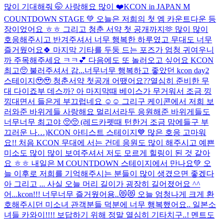
많이 기대해줘 🤭 사랑해요 많이 ❤️
KCON in JAPAN M
COUNTDOWN STAGE 💚 오늘은 저희의 첫 엠 카운트다운 등
장이었어요 ㅎㅎ 그리고 청춘 서약 첫 공개까지🫶 많이 많이
호응해주시고 반겨주셔서 너무 행복한 하루였고 무대도 너무
즐거웠어요🍀 마지막 기타를 두둥 드는 포즈가 엄청 귀여우니
까 주목해주세요 ㅋㅋ💕 다음에도 또 놀러오고 싶어요 KCON
최고🥺 불러주셔서 감...
너무너무 행복하고 좋았던 kcon day2
스테이지🥹🥹 청춘서약 첫공개 어땠어요??열심히 준비한 무
대 다이죠부 데스까? 아 마지막때 베이스가 무거워서 조금 낑
낑대면서 들은게 부끄럽네요 ☺️☺️ 그리구 케이콘에서 저희 보
러와준 바위게들 사랑해요 멀리서라두 응원해준 바위게들도
너무너무 최고야 🥺🥺 (레드카펫때 턴한거 조금 맘에들구 부
끄러운 나…)
KCON 아티스트 스테이지💙 많은 호응 고마워
요!! 처음 KCON 무대에 서는 건데 응원도 많이 해주시고 예쁜
미소도 많이 많이 보여주셔서 저도 모르게 힐링이 된 것 같아
요 ㅎㅎ 내일은 M COUNTDOWN 스테이지에서 만나요💚 오
늘 이후로 저희를 기억해주시는 분들이 많이 생겼으면 좋겠다
아 그리고 ... 사실 오늘 머리 길이가 굉장히 길어졌어요 ^^
어...
kcon!!! 너무너무 즐거웠어용..😻😻 오늘 엄청나게 크게 환
호해주시던 미소녀 관객분들 덕분에 너무 행복했어요.. 일본소
녀들 카와이!!!! 보답하기 위해 정말 열심히 기타치구..! 멘트도