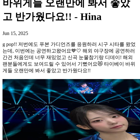
바위게들 오랜만에 봐서 좋았
고 반가웠다요!! - Hina
Jun 15, 2025
g pop!! 저번에도 푸본 가디언즈를 응원하러 시구 시타를 왔었
는데, 이번에는 공연하고왔어요💙🤍 해외 야구장에 공연하러
간건 처음인데 너무 재밌었고 신곡 눈물참기랑 디데이! 해외
팬분들에게도 보여드릴 수 있어서 기뻤어요😻 타이베이 바위
게들 오랜만에 봐서 좋았고 반가웠다요!!