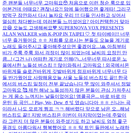
준 팬분들 너무너무 고마워요🥹 처음으로 이런 청순 룩으로 입
어본건데 어때요? 괜찮나요?! 맘에 들어했으면 좋게따! 그리구
밥먹구 잠깐와서 다시 놀자요 우리 !!! 다들 인사하고 싶어서
열심히 쳐다봤는데 여러분들 느끼셨어요? 아이컨택한거 맞아
요😆 오늘도 고생해써요
💙 SUPERNOVA VOX PRESENTS
ALAN WALKER with K-POP IN TAIPEI 🤍 첫 타이베이!! 너무
너무 즐거웠어요 ㅎㅎ 저희를 모르시는 분들도 오늘을 계기로
노래도 들어주시고 좋아해주셨으면 좋겠어요...!🙏 아침부터
비가 주룩 주룩 와서 걱정이 많이 되었는데 날씨의 요정인 만
큼...! (그건 나) 어떠한 계기로 인해(?)...
너무너무 따사로운 노
을에서한 노들섬 버스킹 !! 많이와줘서 고마워요 ! 외국에서온
바위게들 슬로건바위게 깃발바위게 점프바위게 너무너무 다
들 반가웠어요 사랑해용
오늘 서울 노들섬 버스킹도 끝!! 한국
에서의 버스킹 일정이 전부 끝났습니다 💚 많이 와주셔서 정말
고마워요 🥰 제천 해남 노들섬까지 많은 분들이 관심 가져주시
는 게 몸소 느껴지는 날들이었어요! 앵콜곡은... 바로 바로 마
운틴 듀 곡인...! Play, We, Dew 🥤🫧 였습니다아 ㅎㅎ 신나는 곡
이라서 나도 모르게 쩜프 ㅋㅋ 해버렸다 앞으로 남은 오...
해남
버스킹도 끝!! 지방 버스킹은 이번이 마지막이었는데 주말이
라 그런지 더 많은 분들이 와주셨기도 하고 날씨도 엄청 좋구
풍경도 아름다워서 행복했어요 ㅎㅎ 탁 트인 들판에서 노래하