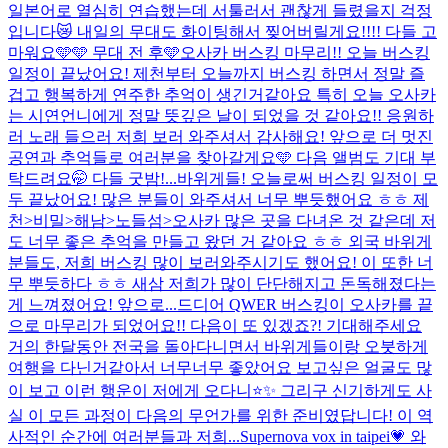
일본어로 열심히 연습했는데 서툴러서 괜찮게 들렸을지 걱정
입니다😿 내일의 무대도 화이팅해서 찢어버릴게요!!!! 다들 고
마워요🩵🩵 무대 전 후🩵
오사카 버스킹 마무리!! 오늘 버스킹
일정이 끝났어요! 제천부터 오늘까지 버스킹 하면서 정말 즐
겁고 행복하게 연주한 추억이 생긴거같아요 특히 오늘 오사카
는 시연언니에게 정말 뜻깊은 날이 되었을 것 같아요!! 응원하
러 노래 들으러 저희 보러 와주셔서 감사해요! 앞으로 더 멋진
공연과 추억들로 여러분을 찾아갈게요🩵 다음 앨범도 기대 부
탁드려요🤭 다들 굿밤!...
바위게들! 오늘로써 버스킹 일정이 모
두 끝났어요! 많은 분들이 와주셔서 너무 뿌듯했어요 ㅎㅎ 제
천>비밀>해남>노들섬>오사카 많은 곳을 다녀온 것 같은데 저
도 너무 좋은 추억을 만들고 왔던 거 같아요 ㅎㅎ 외국 바위게
분들도, 저희 버스킹 많이 보러와주시기도 했어요! 이 또한 너
무 뿌듯하다 ㅎㅎ 새삼 저희가 많이 단단해지고 돈독해졌다는
게 느껴졌어요! 앞으로...
드디어 QWER 버스킹이 오사카를 끝
으로 마무리가 되었어요!! 다음이 또 있겠죠?! 기대해주세요
거의 한달동안 전국을 돌아다니면서 바위게들이랑 오붓하게
여행을 다닌거같아서 너무너무 좋았어요 보고싶은 얼굴도 많
이 보고 이런 행운이 저에게 오다니⭐️✨ 그리구 신기하게도 사
실 이 모든 과정이 다음의 무언가를 위한 준비였답니다! 이 역
사적인 순간에 여러분들과 저희...
Supernova vox in taipei💗 와