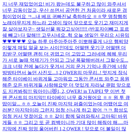
지 너무 재밌었어요! 비가 왔는데도 불구하고 많이 와주셔서
너무 감동이었고, 우산 쓰면서 공연한 건 처음이라 새로운 경
험이었어요 ㅋ...
내 베프 귀빠진날 축하하오 ㅎㅎ💚 명창햄쥐
노래야무지게 하느라 고생이 많어 앞으로도 웃기고 재미지게
잘 살아보자구~ 생일선물 뭐갖고싶어!!!!! (반포자이빼고 포르
쉐 빼고) 다 말해!!! 고우시네요..
헉 오늘 생일인 우리으 시유밍
💗💗💗💗💗 오늘 하루 아주아주아주 이뽀해줄게 나으 햄찌양
이렇게 매일 얼굴 보는 사이인데도 어떨땐 웃기구 어떨땐 더
킹받구 어떨땐 괜히 더 귀엽고 더 고맙고 그러네에 헤헤 우리
가 서로 놀때 억제기가 안되고 그냥 폭팔해버려서 그럴수도...
크크 너랑 전에 놀다가 웃겨서 거의 운거 기억나 중간에 너랑
방방타면서 놀던 사진도...
1,2 QWER의 마무리..! 멋지게 장식
해준 타이베이 바위게들 고마워요 그동안 콘서트 와주고 응원
해준 모든 바위게들 사랑해요🩵 더 멋있게 자라날 큐떱 앞으로
도 지켜봐줘!!! 워아이니😻
1, 2, QWER! in TAIPEI 💚 이번 첫
팬 콘서트의 마지막!! 타이베이 너무 즐거웠어요 ㅎㅎ 원 투 큐
땁이알... ㅎㅎ 오늘이 진짜 마지막 퍼즐이었는데 어땠어요 여
러분? 마지막이라 그런지 엄청 신나게 하고 왔어 ㅋㅋ 함성도
엄청 커서 멋졌어요 ㅎㅎ 같이 함께 달려와줘서 고마워! 바위
게들 ㅎㅎ 그리고 또 곧 컴백이니까 기대 많이 해줘야 해.....
마
지막에 진짜 엉엉 울어버린 1,2 QWER ! 앞으로 더 볼일이 많