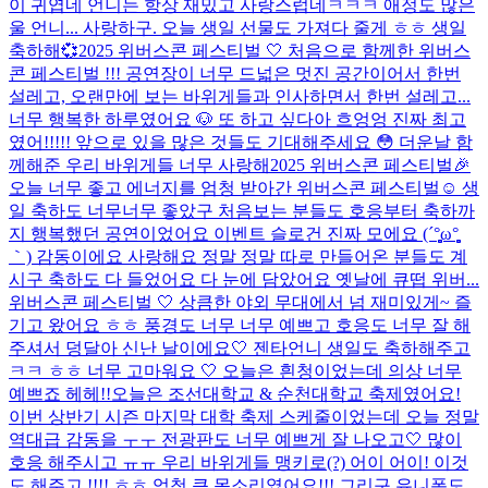
이 귀엽네 언니는 항상 재밌고 사랑스럽네ㅋㅋㅋ 애정도 많은
울 언니... 사랑하구. 오늘 생일 선물도 가져다 줄게 ㅎㅎ 생일
축하해💞
2025 위버스콘 페스티벌 🤍 처음으로 함께한 위버스
콘 페스티벌 !!! 공연장이 너무 드넓은 멋진 공간이어서 한번
설레고, 오랜만에 보는 바위게들과 인사하면서 한번 설레고...
너무 행복한 하루였어요 🐶 또 하고 싶다아 흐엉엉 진짜 최고
였어!!!!! 앞으로 있을 많은 것들도 기대해주세요 😳 더운날 함
께해준 우리 바위게들 너무 사랑해
2025 위버스콘 페스티벌🎉
오늘 너무 좋고 에너지를 엄청 받아간 위버스콘 페스티벌☺️ 생
일 축하도 너무너무 좋았구 처음보는 분들도 호응부터 축하까
지 행복했던 공연이었어요 이벤트 슬로건 진짜 모에요 (´°̥̥̥̥̥̥̥̥ω°̥̥̥̥̥̥̥̥
｀) 감동이에요 사랑해요 정말 정말 따로 만들어온 분들도 계
시구 축하도 다 들었어요 다 눈에 담았어요 옛날에 큐떱 위버...
위버스콘 페스티벌 🤍 상큼한 야외 무대에서 넘 재미있게~ 즐
기고 왔어요 ㅎㅎ 풍경도 너무 너무 예쁘고 호응도 너무 잘 해
주셔서 덩달아 신난 날이에요🤍 젠타언니 생일도 축하해주고
ㅋㅋ ㅎㅎ 너무 고마워요 🤍 오늘은 흰청이었는데 의상 너무
예쁘죠 헤헤!!
오늘은 조선대학교 & 순천대학교 축제였어요!
이번 상반기 시즌 마지막 대학 축제 스케줄이었는데 오늘 정말
역대급 감동을 ㅜㅜ 전광판도 너무 예쁘게 잘 나오고🤍 많이
호응 해주시고 ㅠㅠ 우리 바위게들 맹키로(?) 어이 어이! 이것
도 해주고 !!!! ㅎㅎ 엄청 큰 목소리였어요!!! 그리구 유니폼도