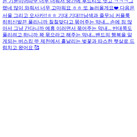
는 기분이어따💚 너무 더워서 중간에 후드티도 벗고 ㅋㅋㅋ그
랬네 많이 와줘서 너무 고마워요 ㅎㅎ 또 놀러올게요❤️ 다음은
서울 그리고 오사카!!ㅎㅎ 기대 기대!!!
남색과 줄무늬 커플룩
히히
신발끈 풀리니까 칠칠맞다고 묶어주는 막내... 손에 짐 많
아서 그냥 간다니까 에휴 이러면서 묶어주는 막내... 반대쪽도
풀리려고 하니까 꽉 묶으라고 해주는 막내...
밴드의 행복을 알
게되는 버스킹 🫶 제천에서 흩날리는 벚꽃과 따스한 햇살로 드
럼치고 왔어요 🥰