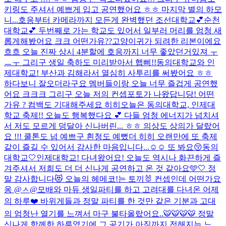
키링도 주셔서 예쁘게 입고 공연했어요 ㅎㅎ 마지막 별의 하모
니...
호응부터 카메라까지 모든게 완벽했던 조선대학교💕순천
대학교💕 두번째로 가는 학교도 있어서 일부러 머리를 엄청 새
롭게해봤어요 크크 어떤가유??고양이귀가 되려한 리본이에요
흐흐 오늘 진짜 상시 4분할에 호응까지 너무 좋았던거있져 ㅜ
ㅡㅜ 그리구 생일 축하도 미리받아서 햅삐!!
동의대학교와 인
제대학교! 부산과 김해라서 열심히 사투리를 써봤어요 ㅎㅎ
하다보니 잘오더라구요 멤버들이랑 오늘 너무 즐겁게 공연했
어요 크크크 그리구 오늘 저의 컨셉포토가 나왔답니당! 어떤
가유 ? 컴백도 기대해주세요 히히
오늘은 동의대학교, 인제대
학교 축제!! 오늘도 행복했다요 💕 다들 엄청 에너지가 넘치셔
서 저도 모르게 덩달아 신나버린... ㅎㅎ 의상도 상의가 달랐어
요 !!! 쿨톤도 넘 예쁘구 흰청도 예뻤더 히히 오랜만에 또 축제
같이 즐길 수 있어서 감사한 마음입니다...☺️☺️ 또 봐요😚
동의
대학교🤍인제대학교! 다녀왔어요! 오늘도 역시나 화끈하게 즐
겨주셔서 저희도 더 더 신나게 공연하고 온 것 같아요🩵🤍 정
말 감사합니다😻 오늘의 헤메코!는 토끼🐰 컨셉인데 어떤가요
옹 @ㅅ@
모배와 마듀 생일파티를 하고 고려대를 다녀온 어제
의 하루❤️ 바위게들과 정말 파티를 한 것만 같은 기분과 고대
의 엄청난 열기를 느껴서 마구 불타올랐어요..🐯🐯🐯🐯 정말
신나게 함께한 하루였기에 그 공기가 아직까지 전해지는 느