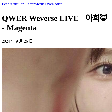
Feed
Artist
Fan Letter
Media
Live
Notice
QWER Weverse LIVE - 아희🦊
- Magenta
2024 年 9 月 26 日