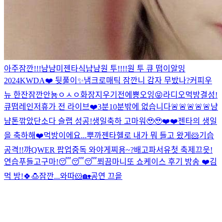
아주잠깐!!!
냠냠미
젠타식
냡냠
원 투!!!!
원 투 큐 떱이알
밍
2024KWDA❤️ 뒷풀이✨
냄
크로매틱 잠깐
니 감자 무밨나?
커피우
뉴 한잔
잠깐
안뇽
ㅇㅅㅇ
화장지우기전에
뿅
오잉
😝
라디오먹방
결성!
큐떱레인저
휴가 전 라이브❤️
3분
10분밖에 없습니다🚨🚨🚨🚨🚨
냠
냠
톤깎았단
소다 슬랩 성공!
생일축하 고마워🥹🥹
❤️❤️
젠타의 생일
을 축하해❤️
먹방이에요...
뿌까젠타
헬로 내가 뭐 들고 왔게
🐹기습
공격!!
꺄
QWER 팝업중독 와야게찌용~?
배고파서유
첫 축제끄읏!
연습
푸들
고구마!
😴😴😴
쬐끔
마니또 쇼케이스 후기 방송 ❤️
김
먹 방!
🍀🍮
잠깐...와따
🐹
🏡
공연 끄읕