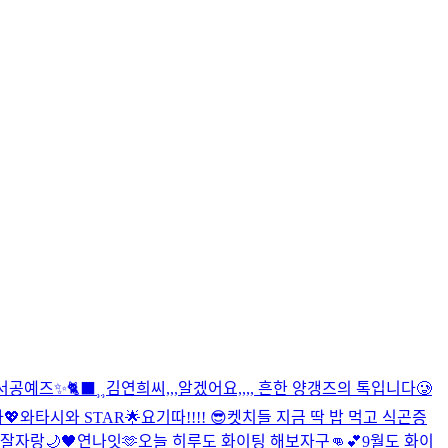
서공예즈✨
🐈‍⬛⸒⸒
김연희씨,,,알겠어요,,,, 흔한 양갱즈의 톡입니다🥲
💖
와타시와 STAR🌟
요기따!!!! 😎
켓치들 지금 딱 밥 먹고 식곤증
잘자랑🌙🖤
연나잇🫶
오늘 히루도 화이팅 해보자구👊💕
9월도 화이