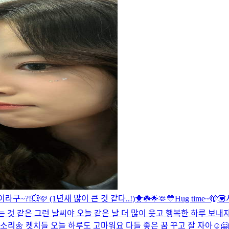
라구~?!💥🩷 (1년새 많이 큰 것 같다..!)
🐥☘️🌟🫶💛
Hug time~🫣💟
 것 같은 그런 날씨야 오늘 같은 날 더 많이 웃고 행복한 하루 보내자
소리🌼 켓치들 오늘 하루도 고마워요 다들 좋은 꿈 꾸고 잘 자아☺🤗