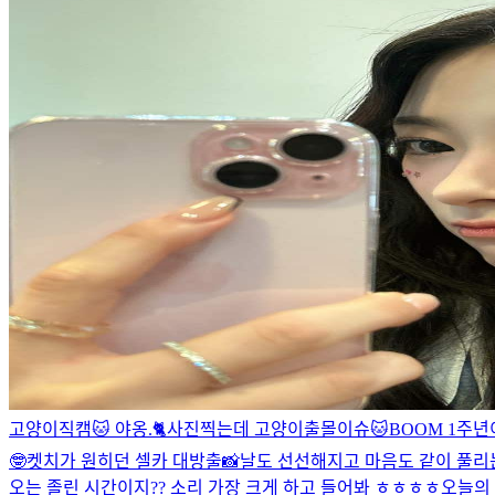
고양이직캠🐱 야옹.🐈
사진찍는데 고양이출몰이슈🐱
BOOM 1주년이
🤓
켓치가 원히던 셀카 대방출📸
날도 선선해지고 마음도 같이 풀리는
오는 졸린 시간이지?? 소리 가장 크게 하고 들어봐 ㅎㅎㅎㅎ
오늘의 