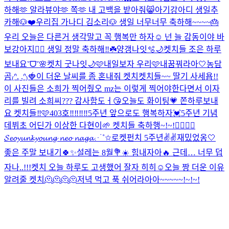
하해🫶 알라뷰야🫶 쪽🫶 내 고백을 받아줘😸
아기강아디 생일추
카해🐶❤️
우리집 가나디 김소리🐶 생일 너무너무 축하해~~~~🎂
우리 오늘은 다른거 생각말고 꼭 행복만 하자☺️ 넌 늘 감동이야 바
보강아지❤️‍🔥 생일 정말 축하해‼️☘️
양갱나잇🫧🌙
켓치들 조은 하루
보내요˘ᗜ˘🌸
켓치 굿나잇🌙🩷
내일보자 우리🩷
내꿈꿔라아🤍
농담
곰₍ᐢ. ̫.ᐢ₎🍓
이 더운 날씨를 좀 혼내줘 켓치
켓치들~~ 딸기 사세욥!!
이 사진들은 소희가 찍어줬오 mz는 이렇게 찍어야한다면서 이자
리를 빌려 소희씨??? 감사함도ㅓ😘
오늘도 화이팅💗 쫀하루보내
요 켓치들‼️🩷
403호‼️‼️‼️‼️
5주년 앞으로도 행복하자💓
5주년 기념
데뷔초 어딘가 이상한 다현이🌱 켓치들 축하행~!~!❤️‍🔥❤️‍🔥
𝓢𝓮𝓸𝔂𝓾𝓷𝓴𝔂𝓸𝓾𝓷𝓰 𝓷𝓮𝓸 𝓷𝓪𝓰𝓪⋰˚✩
로켓펀치 5주년✌️✌️
재밌었옹🤍
좋은 주말 보내기🍀✨
설레는 8월💐☀️ 힘내자아🔥 근데… 너무 덥
자나..!!!
켓치 오늘 하루도 고생했어 잘자 히히☺
오늘 짱 더운 이유
알려줄 켓치🫠🫠🫠🫠
저녁 먹고 푹 쉬어라아아~~~~~!~!~!