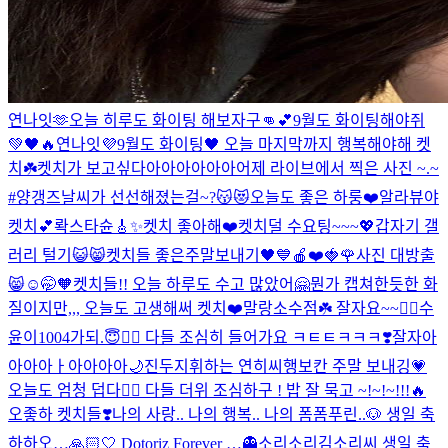
연나잇🫶
오늘 히루도 화이팅 해보자구👊💕
9월도 화이팅해야쥐
💚🖤🔥
연나잇💜
9월도 화이팅🖤 오늘 마지막까지 행복해야해 켓
치☘️
켓치가 보고싶다아아아아아아
어제 라이브에서 찍은 사진 ~.~
#양갱즈
날씨가 선선해졌는걸~?😽😻
오늘도 좋은 하룽❤️
알라뷰야
켓치💕
롹스타슌🎸✨
켓치 좋아해❤️
켓치덜 수요팅~~~💖
갑자기 갤
러리 털기😺😸
켓치들 좋은주말보내기🖤💙
🍎❤️🍓🌹
사진 대방출
😸
☺🤭🧡
켓치들!! 오늘 하루도 수고 많았어🤗
뭔가 캡쳐한듯한 화
질이지만,,, 오늘도 고생해써 켓치❤️
말랑소수점☘️ 잘자요~~❤️‍🔥
수
윤이1004가되.😇❤️‍🔥 다들 조심히 들어가요 ㅋㅌㅌㅋㅋㅋ❣️
잘자아
아아아ㅏ아아아아🌙
진두지휘하는 연히씨
행보칸 주말 보내깅💗
오늘도 엄청 덥다❤️‍🔥 다들 더위 조심하구 ! 밥 잘 묵고 ~!~!~!!!🔥
오좋하 켓치들❣️
나의 사랑.. 나의 행복.. 나의 폼폼푸린..🐶 생일 축
하하오…🙏🏻🤍 Dotoriz Forever …👻
소리소리김소리씨 생일 축