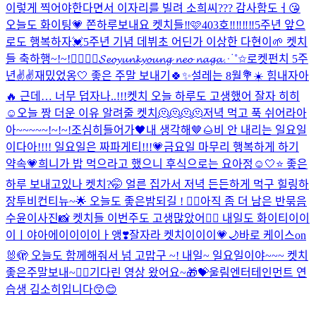
이렇게 찍어야한다면서 이자리를 빌려 소희씨??? 감사함도ㅓ😘
오늘도 화이팅💗 쫀하루보내요 켓치들‼️🩷
403호‼️‼️‼️‼️
5주년 앞으
로도 행복하자💓
5주년 기념 데뷔초 어딘가 이상한 다현이🌱 켓치
들 축하행~!~!❤️‍🔥❤️‍🔥
𝓢𝓮𝓸𝔂𝓾𝓷𝓴𝔂𝓸𝓾𝓷𝓰 𝓷𝓮𝓸 𝓷𝓪𝓰𝓪⋰˚✩
로켓펀치 5주
년✌️✌️
재밌었옹🤍 좋은 주말 보내기🍀✨
설레는 8월💐☀️ 힘내자아
🔥 근데… 너무 덥자나..!!!
켓치 오늘 하루도 고생했어 잘자 히히
☺
오늘 짱 더운 이유 알려줄 켓치🫠🫠🫠🫠
저녁 먹고 푹 쉬어라아
아~~~~~!~!~!
조심히들어가🖤
내 생각해🤎🌰
비 안 내리는 일요일
이다아!!!! 일요일은 짜파게티!!!💗
금요일 마무리 행복하게 하기
약속💗
희니가 밥 먹으라고 했으니 후식으로는 요아정☺️
🤍⭐️ 좋은
하루 보내고있나 켓치?🤭 얼른 집가서 저녁 든든하게 먹구 힐링하
장
투비컨티뉴~🌟 오늘도 좋은밤되길 ! ❤️‍🔥
아직 좀 더 남은 반묶음
수윤이사진📸 켓치들 이번주도 고생많았어❤️‍🔥 내일도 화이티이이
이ㅣ야아에이이이이ㅏ앵❣️
잘자라 켓치이이이💗🌙
바로 케이스on
🐰🫣 오늘도 함께해줘서 넘 고맙구 ~! 내일~ 일요일이야~~~ 켓치
좋은주말보내~❤️‍🔥
기다린 영상 왔어요~🎁💝
울림엔터테인먼트 연
습생 김소히입니다😙😊