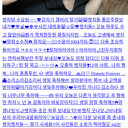
켓치덜 수요팅~~~💖
갑자기 갤러리 털기😺😸
켓치들 좋은주말보
내기🖤💙
🍎❤️🍓🌹
사진 대방출😸
☺🤭🧡
켓치들!! 오늘 하루도 수
고 많았어🤗
뭔가 캡쳐한듯한 화질이지만,,, 오늘도 고생해써 켓치
❤️
말랑소수점☘️ 잘자요~~❤️‍🔥
수윤이1004가되.😇❤️‍🔥 다들 조심히
들어가요 ㅋㅌㅌㅋㅋㅋ❣️
잘자아아아아ㅏ아아아아🌙
진두지휘하
는 연히씨
행보칸 주말 보내깅💗
오늘도 엄청 덥다❤️‍🔥 다들 더위 조
심하구 ! 밥 잘 묵고 ~!~!~!!!🔥 오좋하 켓치들❣️
나의 사랑.. 나의 행
복.. 나의 폼폼푸린..🐶 생일 축하하오…🙏🏻🤍 Dotoriz Forever …
👻
소리소리김소리씨 생일 축하해🫶 알라뷰야🫶 쪽🫶 내 고백을
받아줘😸
아기강아디 생일추카해🐶❤️
우리집 가나디 김소리🐶 생
일 너무너무 축하해~~~~🎂 우리 오늘은 다른거 생각말고 꼭 행복
만 하자☺️ 넌 늘 감동이야 바보강아지❤️‍🔥 생일 정말 축하해‼️☘️
양
갱나잇🫧🌙
켓치들 조은 하루 보내요˘ᗜ˘🌸
켓치 굿나잇🌙🩷
내일
보자 우리🩷
내꿈꿔라아🤍
농담곰₍ᐢ. ̫.ᐢ₎🍓
이 더운 날씨를 좀 혼내줘
켓치
켓치들~~ 딸기 사세욥!!
이 사진들은 소희가 찍어줬오 mz는