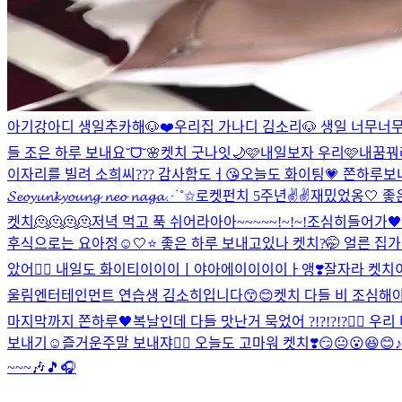
아기강아디 생일추카해🐶❤️
우리집 가나디 김소리🐶 생일 너무너무 축
들 조은 하루 보내요˘ᗜ˘🌸
켓치 굿나잇🌙🩷
내일보자 우리🩷
내꿈꿔
이자리를 빌려 소희씨??? 감사함도ㅓ😘
오늘도 화이팅💗 쫀하루보내
𝓢𝓮𝓸𝔂𝓾𝓷𝓴𝔂𝓸𝓾𝓷𝓰 𝓷𝓮𝓸 𝓷𝓪𝓰𝓪⋰˚✩
로켓펀치 5주년✌️✌️
재밌었옹🤍 좋
켓치🫠🫠🫠🫠
저녁 먹고 푹 쉬어라아아~~~~~!~!~!
조심히들어가🖤
후식으로는 요아정☺️
🤍⭐️ 좋은 하루 보내고있나 켓치?🤭 얼른 
았어❤️‍🔥 내일도 화이티이이이ㅣ야아에이이이이ㅏ앵❣️
잘자라 켓치이
울림엔터테인먼트 연습생 김소히입니다😙😊
켓치 다들 비 조심해야해
마지막까지 쫀하루🖤
복날인데 다들 맛난거 묵었어 ?!?!?!?❤️‍🔥 우
보내기☺️
즐거운주말 보내쟈❤️‍🔥 오늘도 고마워 켓치❣️
😏😐😮😆😊
~~~🎶🎵🎧