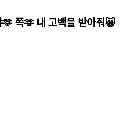
🫶 쪽🫶 내 고백을 받아줘😸