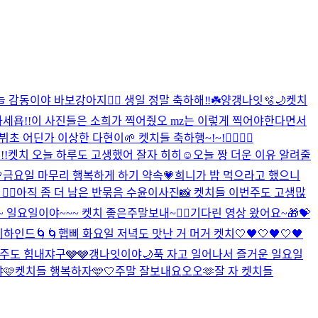
감동이야 바보강아지❤️‍🔥 생일 정말 축하해‼️☘️
양갱나잇🫧🌙
켓치
세욥!!
이 사진들은 소희가 찍어줬오 mz는 이렇게 찍어야한다면서
초 어딘가 이상한 다현이🌱 켓치들 축하행~!~!❤️‍🔥❤️‍🔥
!!
켓치 오늘 하루도 고생했어 잘자 히히☺
오늘 짱 더운 이유 알려줄

금요일 마무리 행복하게 하기 약속💗
희니가 밥 먹으라고 했으니
‍🔥
아직 좀 더 남은 반묶음 수윤이사진📸 켓치들 이번주도 고생많
 일요일이야~~~ 켓치 좋은주말보내~❤️‍🔥
기다린 영상 왔어요~🎁💝
하인드🌀🌀
햅삐 화요일 저녁도 맛난 거 머거 켓치🤍
🖤🤍🖤🤍🖤
주도 힘내쟈구🩶🩶
갱나잇이야🌙
푹 자고 일어나서 즐거운 일요일
🩷
켓치들 행복하자🩵🤍
주말 잘보내요오오🫶
잘 자 켓치들