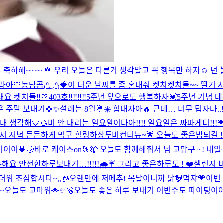
하해~~~~🎂 우리 오늘은 다른거 생각말고 꼭 행복만 하자☺️ 넌 늘 
라아🤍
농담곰₍ᐢ. ̫.ᐢ₎🍓
이 더운 날씨를 좀 혼내줘 켓치
켓치들~~ 딸기 사
요 켓치들‼️🩷
403호‼️‼️‼️‼️
5주년 앞으로도 행복하자💓
5주년 기념 데뷔
은 주말 보내기🍀✨
설레는 8월💐☀️ 힘내자아🔥 근데… 너무 덥자나..!
내 생각해🤎🌰
비 안 내리는 일요일이다아!!!! 일요일은 짜파게티!!!
집가서 저녁 든든하게 먹구 힐링하장
투비컨티뉴~🌟 오늘도 좋은밤되길 ! ❤️
이이💗🌙
바로 케이스on🐰🫣 오늘도 함께해줘서 넘 고맙구 ~! 내일~
요 안전한하루보내기…!!!!!🌧️☔️ 그리고 좋은하루도 ! ❤️
챌린지 비
리 더위 조심합시다~,,🧊
오랜만에 저메추! 복날이니까 닭🐓먹쟈💗
이번 
♪~
오늘도 고마워🌟✨🫧
오늘도 좋은 하루 보내기 이번주도 파이팅이야