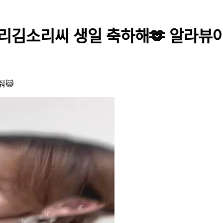
리소리김소리씨 생일 축하해🫶 알라뷰야
줘😸