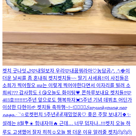
켓치 굿나잇🌙🩷
내일보자 우리🩷
내꿈꿔라아🤍
농담곰₍ᐢ. ̫.ᐢ₎🍓
이
더운 날씨를 좀 혼내줘 켓치
켓치들~~ 딸기 사세욥!!
이 사진들은
소희가 찍어줬오 mz는 이렇게 찍어야한다면서 이자리를 빌려 소
희씨??? 감사함도ㅓ😘
오늘도 화이팅💗 쫀하루보내요 켓치들‼️🩷
403호‼️‼️‼️‼️
5주년 앞으로도 행복하자💓
5주년 기념 데뷔초 어딘가
이상한 다현이🌱 켓치들 축하행~!~!❤️‍🔥❤️‍🔥
𝓢𝓮𝓸𝔂𝓾𝓷𝓴𝔂𝓸𝓾𝓷𝓰 𝓷𝓮𝓸
𝓷𝓪𝓰𝓪⋰˚✩
로켓펀치 5주년✌️✌️
재밌었옹🤍 좋은 주말 보내기🍀✨
설레는 8월💐☀️ 힘내자아🔥 근데… 너무 덥자나..!!!
켓치 오늘 하
루도 고생했어 잘자 히히☺
오늘 짱 더운 이유 알려줄 켓치🫠🫠🫠