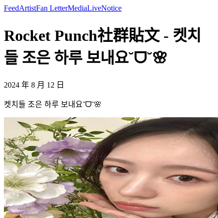
Feed
Artist
Fan Letter
Media
Live
Notice
Rocket Punch社群貼文 - 켓치
들 조은 하루 보내요˘ᗜ˘🌸
2024 年 8 月 12 日
켓치들 조은 하루 보내요˘ᗜ˘🌸