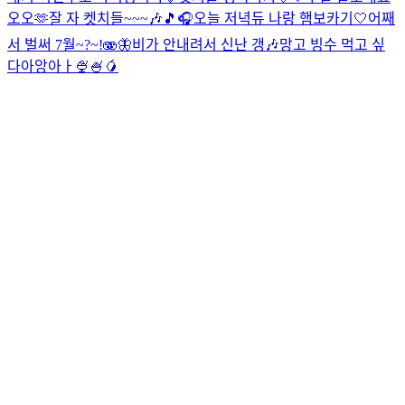
오오🫶
잘 자 켓치들~~~🎶🎵🎧
오늘 저녁듀 나랑 햄보카기🤍
어째
서 벌써 7월~?~!🫨🦋
비가 안내려서 신난 갱🎶
망고 빙수 먹고 싶
다아앙아ㅏ🍨🍧🥭