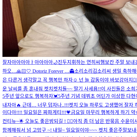
잘자아아아아ㅏ아아아아🌙
진두지휘하는 연히씨
행보칸 주말 보내깅
하오…🙏🏻🤍 Dotoriz Forever …👻
소리소리김소리씨 생일 축하해🫶
은 다른거 생각말고 꼭 행복만 하자☺️ 넌 늘 감동이야 바보강아지❤️‍🔥
운 날씨를 좀 혼내줘 켓치
켓치들~~ 딸기 사세욥!!
이 사진들은 소희
5주년 앞으로도 행복하자💓
5주년 기념 데뷔초 어딘가 이상한 다현이🌱 켓
내자아🔥 근데… 너무 덥자나..!!!
켓치 오늘 하루도 고생했어 잘자
이다아!!!! 일요일은 짜파게티!!!💗
금요일 마무리 행복하게 하기 약
컨티뉴~🌟 오늘도 좋은밤되길 ! ❤️‍🔥
아직 좀 더 남은 반묶음 수윤이
함께해줘서 넘 고맙구 ~! 내일~ 일요일이야~~~ 켓치 좋은주말보내~❤️