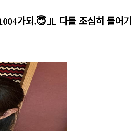
004가되.😇❤️‍🔥 다들 조심히 들어