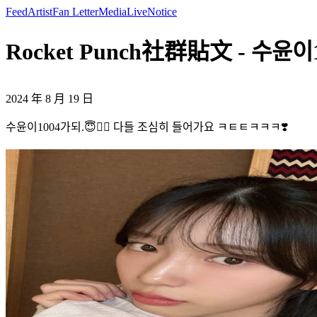
Feed
Artist
Fan Letter
Media
Live
Notice
Rocket Punch社群貼文 - 수윤이1
2024 年 8 月 19 日
수윤이1004가되.😇❤️‍🔥 다들 조심히 들어가요 ㅋㅌㅌㅋㅋㅋ❣️