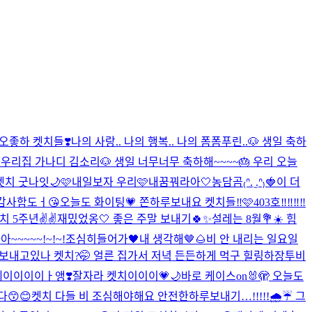
 오좋하 켓치들❣️
나의 사랑.. 나의 행복.. 나의 폼폼푸린..🐶 생일 축하
️
우리집 가나디 김소리🐶 생일 너무너무 축하해~~~~🎂 우리 오늘
켓치 굿나잇🌙🩷
내일보자 우리🩷
내꿈꿔라아🤍
농담곰₍ᐢ. ̫.ᐢ₎🍓
이 더
 감사함도ㅓ😘
오늘도 화이팅💗 쫀하루보내요 켓치들‼️🩷
403호‼️‼️‼️‼️
 5주년✌️✌️
재밌었옹🤍 좋은 주말 보내기🍀✨
설레는 8월💐☀️ 힘
~~~~~!~!~!
조심히들어가🖤
내 생각해🤎🌰
비 안 내리는 일요일
하루 보내고있나 켓치?🤭 얼른 집가서 저녁 든든하게 먹구 힐링하장
투비
에이이이이ㅏ앵❣️
잘자라 켓치이이이💗🌙
바로 케이스on🐰🫣 오늘도
😙😊
켓치 다들 비 조심해야해요 안전한하루보내기…!!!!!🌧️☔️ 그