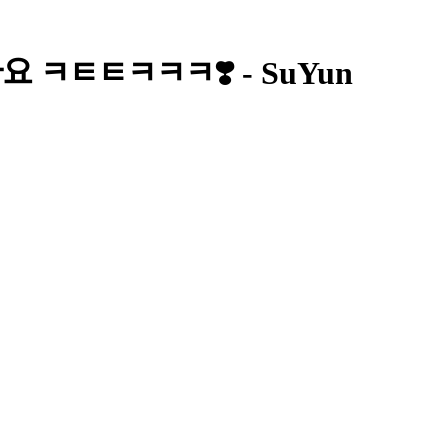
가요 ㅋㅌㅌㅋㅋㅋ❣️ - SuYun