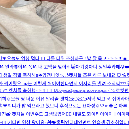
💗
오늘도 엄청 덥다❤️‍🔥 다들 더위 조심하구 ! 밥 잘 묵고 ~!~!~!!!
 알라뷰야🫶 쪽🫶 내 고백을 받아줘😸
아기강아디 생일추카해🐶❤
 생일 정말 축하해‼️☘️
양갱나잇🫧🌙
켓치들 조은 하루 보내요˘ᗜ˘🌸
가 찍어줬오 mz는 이렇게 찍어야한다면서 이자리를 빌려 소희씨???
치들 축하행~!~!❤️‍🔥❤️‍🔥
𝓢𝓮𝓸𝔂𝓾𝓷𝓴𝔂𝓸𝓾𝓷𝓰 𝓷𝓮𝓸 𝓷𝓪𝓰𝓪⋰˚✩
로켓펀치
 히히☺
오늘 짱 더운 이유 알려줄 켓치🫠🫠🫠🫠
저녁 먹고 푹 쉬어라아아
속💗
희니가 밥 먹으라고 했으니 후식으로는 요아정☺️
🤍⭐️ 좋은 
사진📸 켓치들 이번주도 고생많았어❤️‍🔥 내일도 화이티이이이ㅣ야아
‍🔥
기다린 영상 왔어요~🎁💝
울림엔터테인먼트 연습생 김소히입니다