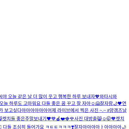
야 오늘 같은 날 더 많이 웃고 행복한 하루 보내자💖
와타시와
 오늘 하루도 고마워요 다들 좋은 꿈 꾸고 잘 자아☺🤗
잘자랑🌙🖤
연
가 보고싶다아아아아아아
어제 라이브에서 찍은 사진 ~.~ #양갱즈
날

켓치들 좋은주말보내기🖤💙
🍎❤️🍓🌹
사진 대방출😸
☺🤭🧡
켓치
️‍🔥 다들 조심히 들어가요 ㅋㅌㅌㅋㅋㅋ❣️
잘자아아아아ㅏ아아아아🌙