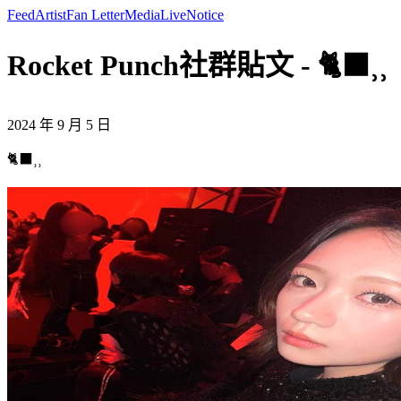
Feed
Artist
Fan Letter
Media
Live
Notice
Rocket Punch社群貼文 - 🐈‍⬛⸒⸒
2024 年 9 月 5 日
🐈‍⬛⸒⸒