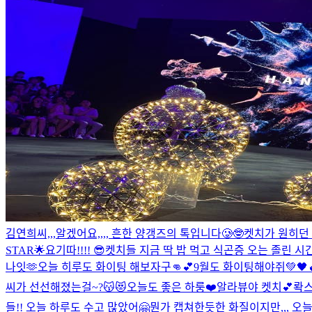
김연희씨,,,알겠어요,,,, 흔한 양갱즈의 톡입니다🥲🤓
켓치가 원히던 
STAR🌟
요기따!!!! 😎
켓치들 지금 딱 밥 먹고 식곤증 오는 졸린 시
나잇🫶
오늘 히루도 화이팅 해보자구👊💕
9월도 화이팅해야쥐💚🖤
씨가 선선해졌는걸~?😽😻
오늘도 좋은 하룽❤️
알라뷰야 켓치💕
롹스
들!! 오늘 하루도 수고 많았어🤗
뭔가 캡쳐한듯한 화질이지만,,, 오