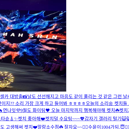
셀카 대방출📸
날도 선선해지고 마음도 같이 풀리는 것 같은 그런 날씨
간이지?? 소리 가장 크게 하고 들어봐 ㅎㅎㅎㅎ
오늘의 소리🌼 켓치들

연나잇💜
9월도 화이팅🖤 오늘 마지막까지 행복해야해 켓치☘️
켓치
타슌🎸✨
켓치 좋아해❤️
켓치덜 수요팅~~~💖
갑자기 갤러리 털기😺
늘도 고생해써 켓치❤️
말랑소수점☘️ 잘자요~~❤️‍🔥
수윤이1004가되.😇❤