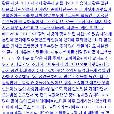
활동 직전부터 시작해서 활동하고 들어와서 연습하고 활동 끝난
다음날에도 연습하고 하면서 준비했던 공연인데 이렇게 캐럿들이
행복해하는 모습 보니까 정말 뿌듯하고 그동안 힘들었고 지쳤던
순간들이 싹 녹아 없어지는것 같네요. 오늘도 귀한 시간 내서 봐주
셔서 너무 감사드리고 power of love의 사랑들...
캐럿 최고 luv
u
POWER OF LOVE 정말 사랑의 힘을 느낀 시간들이었습니다 세
븐틴이 있기에 할수있었고 캐럿들이 있기에 후회없었습니다 앞으
로도 진하고 오랫동안 웃을수있는 추억 많이 만들어가요 세븐틴
의 존재의 이유는 캐럿들이니까💖💙
멤버들 정말 많이많이 고생했
다 ㅠㅠ. 우리 💎 늘 많은 사랑 주셔서 고마워요♥️ 이제 날씨도 추
워지고 다들 감기 조심하고 따뜻하게 입고다녀요💙
캐럿들♥️지금
까지 공연 함께 즐겨주시고 같이 좋은 추억 만들었다는게 정말 감
사하고 소중해요. 3회 공연을 하면서 많은 감정들이 들었는데 그
감정안에는 항상 캐럿들이 있었어요. 항상 소중하고 애틋한 우리
럿들이들 많이 사랑합니다🥺 앞으로 직접 만날일을 기대하면서
오늘밤은 웃으면서 푹 잤음 좋겠어요🙂 정말 감사했습니다 ㅎㅎ
많이 많이 많이 도아해애애애♥️♥...
다들 아주 오해하는게있는데 마
이마이 파도 쿱스 힘에 내가 팔랑거리는거에여ㅋㅋㅋㅋㅋㅋㅋㅋ
ㅋㅋㅋ
아무리 불러도 대답없눈 캐럿들ㅠㅠ
잘 자여 캐럿들..ㅎ 많