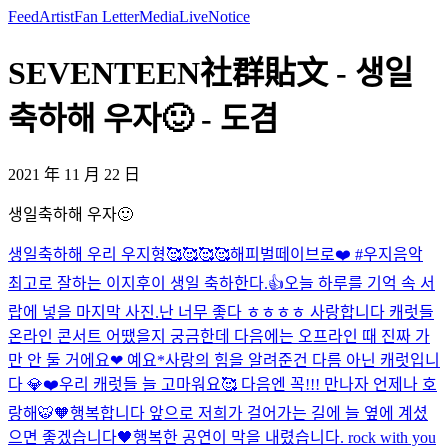
Feed
Artist
Fan Letter
Media
Live
Notice
SEVENTEEN社群貼文 - 생일
축하해 우자🙂 - 도겸
2021 年 11 月 22 日
생일축하해 우자🙂
생일축하해 우리 우지형🥰🥰🥰🥰
해피벌떼이브로❤️ #우지
음악
최고로 잘하는 이지후이 생일 축하한다.👍
오늘 하루를 기억 속 서
랍에 넣을 마지막 사진.
난 너무 좋다 ㅎㅎㅎㅎ 사랑합니다 캐럿들
온라인 콘서트 어땠을지 궁금한데 다음에는 오프라인 때 진짜 가
만 안 둘 거에요❤ 예요*
사랑의 힘을 알려준건 다름 아닌 캐럿입니
다 💎❤️
우리 캐럿들 늘 고마워요🥰 다음엔 꼭!!! 만나자 언제나 호
랑해🐯🧡
행복합니다 앞으로 저희가 걸어가는 길에 늘 옆에 계셨
으면 좋겠습니다🖤
행복한 공연이 막을 내렸습니다. rock with you