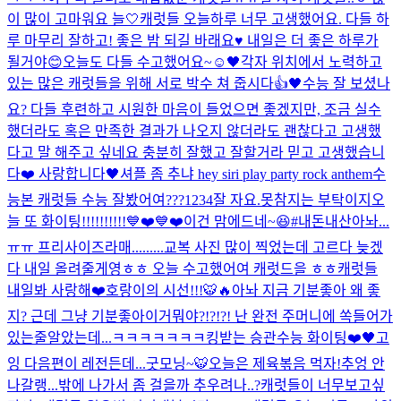
이 많이 고마워요 늘🤍
캐럿들 오늘하루 너무 고생했어요. 다들 하
루 마무리 잘하고! 좋은 밤 되길 바래요♥️ 내일은 더 좋은 하루가
될거야😊
오늘도 다들 수고했어요~☺️
🖤
각자 위치에서 노력하고
있는 많은 캐럿들을 위해 서로 박수 쳐 줍시다👍🖤
수능 잘 보셨나
요? 다들 후련하고 시원한 마음이 들었으면 좋겠지만, 조금 실수
했더라도 혹은 만족한 결과가 나오지 않더라도 괜찮다고 고생했
다고 말 해주고 싶네요 충분히 잘했고 잘할거라 믿고 고생했습니
다❤️ 사랑합니다🖤
셔플 좀 추냐 hey siri play party rock anthem
수
능본 캐럿들 수능 잘봤어여???
1234
잘 자요.
못참지는 부탁이지
오
늘 또 화이팅!!!!!!!!!!💙❤️💙❤️
이건 맘에드네~😆#내돈내산
아놔...
ㅠㅠ 프리사이즈라매.........
교복 사진 많이 찍었는데 고르다 늦겠
다 내일 올려줄게영ㅎㅎ 오늘 수고했어여 캐럿드을 ㅎㅎ
캐럿들
내일봐 사랑해❤️
호랑이의 시선!!!🐯🔥
아놔 지금 기분좋아 왜 좋
지? 근데 그냥 기분좋아
이거뭐야?!?!?! 난 완전 주머니에 쏙들어가
있는줄알았는데...ㅋㅋㅋㅋㅋㅋㅋ
킹받는 승관
수능 화이팅❤️🖤
고
잉 다음편이 레전든데...
굿모닝~🐯
오늘은 제육볶음 먹자!
추엉 안
나갈랭...
밖에 나가서 좀 걸을까 추우려나..?
캐럿들이 너무보고싶