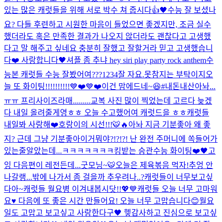
있는 많은 캐럿들을 위해 서로 박수 쳐 줍시다👍🖤
수능 잘 보셨나
요? 다들 후련하고 시원한 마음이 들었으면 좋겠지만, 조금 실수
했더라도 혹은 만족한 결과가 나오지 않더라도 괜찮다고 고생했
다고 말 해주고 싶네요 충분히 잘했고 잘할거라 믿고 고생했습니
다❤️ 사랑합니다🖤
셔플 좀 추냐 hey siri play party rock anthem
수
능본 캐럿들 수능 잘봤어여???
1234
잘 자요.
못참지는 부탁이지
오
늘 또 화이팅!!!!!!!!!!💙❤️💙❤️
이건 맘에드네~😆#내돈내산
아놔...
ㅠㅠ 프리사이즈라매.........
교복 사진 많이 찍었는데 고르다 늦겠
다 내일 올려줄게영ㅎㅎ 오늘 수고했어여 캐럿드을 ㅎㅎ
캐럿들
내일봐 사랑해❤️
호랑이의 시선!!!🐯🔥
아놔 지금 기분좋아 왜 좋
지? 근데 그냥 기분좋아
이거뭐야?!?!?! 난 완전 주머니에 쏙들어가
있는줄알았는데...ㅋㅋㅋㅋㅋㅋㅋ
킹받는 승관
수능 화이팅❤️🖤
고
잉 다음편이 레전든데...
굿모닝~🐯
오늘은 제육볶음 먹자!
추엉 안
나갈랭...
밖에 나가서 좀 걸을까 추우려나..?
캐럿들이 너무보고싶
다아~
캐럿들 월요병 이겨내봅시닷!!💖💙
캐럿들 오늘 너무 고마워
요♥️ 다음에 또 좋은 시간 만들어요! 오늘 너무 고맙습니다😊
월요
일도 고맙고 보고싶고 사랑한다구🖤 헿
감사하고 진심으로 보고싶