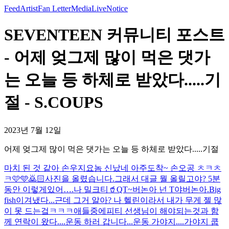
Feed
Artist
Fan Letter
Media
Live
Notice
SEVENTEEN 커뮤니티 포스트
- 어제 엊그제 많이 먹은 댓가
는 오늘 등 하체로 받았다.....기
절 - S.COUPS
2023년 7월 12일
어제 엊그제 많이 먹은 댓가는 오늘 등 하체로 받았다.....기절
마치 된 것 같아 손우지
요놈 신났네 아주
도착~ 손오공 ㅊㅋㅊ
ㅋ🩷🩵🙇🏻
사진을 올렸습니다.
그래서 대글 뭘 올릴고야? 5분
동안 이렇게있어….
나 밀크티🥤
QT~
버논아 넌 T야
버논아.
Big
fish
이겨냈다...근데 그거 알아? 나 헬린이라서 내가 무게 젤 많
이 못 드는겈ㅋㅋㅋ애들중에
피티 선생님이 해야되는것과 함
께 연락이 왔다....운동 하러 갑니다...
운동 가야지....가야지 쿱