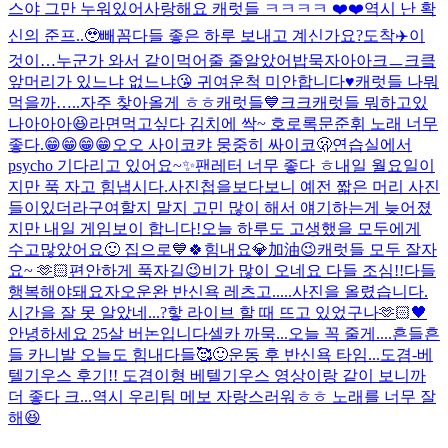
스야 그만 누워있어
사랑해요 캐럿들 ㅋㅋㅋㅋ ❤️❤️
역시 난 확
신의 준프..🥹
빼꼼
다들 좋은 하루 보내고 계신가요?
도착✈️
이
것이…누군가 와서 같이먹어줄 줄알았어
밥묵자아아크ㅡ크킄
앞머리가 있느냐 없느냐😘 귀여운척 미안합니다♥️
캐럿들 나뭐
먹을까…..
자주 찾아올게 ㅎㅎ캐럿들💙크크
캐럿들 뭐하고있
나아아아😆
라면먹고싶다 김치에 싹~ 호로록
문준휘 노래 너무
좋다.😁😁😁😁
오오 사이코
캬 뭉중히 싸이코🫢
연습실에서
psycho 기다리고 있어요~✨
팬레터 너무 좋다 ㅎ
내일 월요일이
지만 푹 자고 힘냅시다.
사진첩을보다보니 예전 짧은 머리 사진
들이있더라구여
할지 말지 고민 많이 해서 얘기하는게 늦어졌
지만 내일 게임보이 합니다!
오늘 하루도 고생했을 모두에게
수고많았어요🙂 집으로💙
🍀힘내요💎加油😉
캐럿들 모두 잘자
요~ 🫶🏻
편안하게 푹자길😉
비가 많이 오네요 다들 조심!!
다들
행복해야돼요
자
오운완 반신욕 레츠고.....
사진을 올렸습니다.
시간을 잘 못 알았네...?핳 라이브 할 때 뜨고 있었구나
🫶🏻🖤
안녕하세요 25살 버논입니다
셀카 까묵...오늘 꼭 줄게....
흔들흔
들 카니발 오늘도 힘내다들🥰
🙂
운동 후 반신욕 타임...
도겸-베
텔기우스 후기!! 도겸이형 베텔기우스 영상이랑 같이 보니까
더 좋다 크...역시 우리팀 메보 자랑스러워ㅎㅎ 노래를 너무 잘
해😆