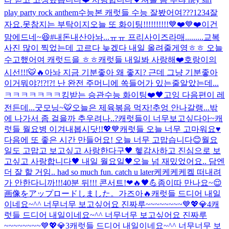
play party rock anthem
수능본 캐럿들 수능 잘봤어여???
1234
잘
자요.
못참지는 부탁이지
오늘 또 화이팅!!!!!!!!!!💙❤️💙❤️
이건
맘에드네~😆#내돈내산
아놔...ㅠㅠ 프리사이즈라매.........
교복
사진 많이 찍었는데 고르다 늦겠다 내일 올려줄게영ㅎㅎ 오늘
수고했어여 캐럿드을 ㅎㅎ
캐럿들 내일봐 사랑해❤️
호랑이의
시선!!!🐯🔥
아놔 지금 기분좋아 왜 좋지? 근데 그냥 기분좋아
이거뭐야?!?!?! 난 완전 주머니에 쏙들어가 있는줄알았는데...
ㅋㅋㅋㅋㅋㅋㅋ
킹받는 승관
수능 화이팅❤️🖤
고잉 다음편이 레
전든데...
굿모닝~🐯
오늘은 제육볶음 먹자!
추엉 안나갈랭...
밖
에 나가서 좀 걸을까 추우려나..?
캐럿들이 너무보고싶다아~
캐
럿들 월요병 이겨내봅시닷!!💖💙
캐럿들 오늘 너무 고마워요♥️
다음에 또 좋은 시간 만들어요! 오늘 너무 고맙습니다😊
월요
일도 고맙고 보고싶고 사랑한다구🖤 헿
감사하고 진심으로 보
고싶고 사랑합니다🖤 내일 월요일🖤
오늘 넘 재밌었어요.. 담엔
더 잘 할 거임.. had so much fun. catch u later
케케케케켘 떠내려
가 안한다니까!!!
40분 뒤!!! 콘서트!❤🔥🖤💪
좀이따 만나요~😌
画像をアップロードしました。
가즈아🔥
캐럿들 드디어 내일
이네요~^^ 너무너무 보고싶어요 진짜루~~~~~~~~💙💖💎4
캐
럿들 드디어 내일이네요~^^ 너무너무 보고싶어요 진짜루
~~~~~~~~💙💖💎3
캐럿들 드디어 내일이네요~^^ 너무너무 보