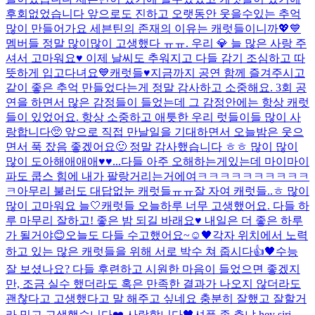
후회없었습니다 앞으로도 진하고 오랫동안 웃을수있는 추억
많이 만들어가요 세븐틴의 존재의 이유는 캐럿들이니까💖💙
멤버들 정말 많이많이 고생했다 ㅠㅠ. 우리 💎 늘 많은 사랑 주
셔서 고마워요♥️ 이제 날씨도 추워지고 다들 감기 조심하고 따
뜻하게 입고다녀요💙
캐럿들♥️지금까지 공연 함께 즐겨주시고
같이 좋은 추억 만들었다는게 정말 감사하고 소중해요. 3회 공
연을 하면서 많은 감정들이 들었는데 그 감정안에는 항상 캐럿
들이 있었어요. 항상 소중하고 애틋한 우리 럿들이들 많이 사
랑합니다🥺 앞으로 직접 만날일을 기대하면서 오늘밤은 웃으
면서 푹 잤음 좋겠어요🙂 정말 감사했습니다 ㅎㅎ 많이 많이
많이 도아해애애애♥️♥...
다들 아주 오해하는게있는데 마이마이
파도 쿱스 힘에 내가 팔랑거리는거에여ㅋㅋㅋㅋㅋㅋㅋㅋㅋㅋ
ㅋ
아무리 불러도 대답없눈 캐럿들ㅠㅠ
잘 자여 캐럿들..ㅎ 많이
많이 고마워요 늘🤍
캐럿들 오늘하루 너무 고생했어요. 다들 하
루 마무리 잘하고! 좋은 밤 되길 바래요♥️ 내일은 더 좋은 하루
가 될거야😊
오늘도 다들 수고했어요~☺️
🖤
각자 위치에서 노력
하고 있는 많은 캐럿들을 위해 서로 박수 쳐 줍시다👍🖤
수능
잘 보셨나요? 다들 후련하고 시원한 마음이 들었으면 좋겠지
만, 조금 실수 했더라도 혹은 만족한 결과가 나오지 않더라도
괜찮다고 고생했다고 말 해주고 싶네요 충분히 잘했고 잘할거
라 믿고 고생했습니다❤️ 사랑합니다🖤
셔플 좀 추냐 hey siri