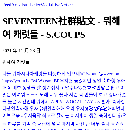
Feed
Artist
Fan Letter
Media
Live
Notice
SEVENTEEN社群貼文 - 뭐해
여 캐럿들 - S.COUPS
2021 年 11 月 23 日
뭐해여 캐럿들
다들 뭐하시나아
캐럿들 따뜻하게 입으세요!!
wow..🤩 #vernon
https://youtu.be/3skWxrsmuBE
우지형 늦었지만 생일 축하행 우아
해🥳 메보 동생들 잘 챙겨줘서 고맙수다♡
뿅🧡🤎
만남은 쉽고 이
별은 어려워~~~~~ 노래 너무 좋다 저런 곡 만들어 보고 싶다
캐럿
들 늦은 시간인데 뭐해
#HAPPY_WOOZI_DAY #지훈아_축하한
다
생일축하해 우자🙂
생일축하해 우리 우지형🥰🥰🥰🥰
해피벌떼
이브로❤️ #우지
음악 최고로 잘하는 이지후이 생일 축하한다.👍
오
늘 하루를 기억 속 서랍에 넣을 마지막 사진.
난 너무 좋다 ㅎㅎㅎ