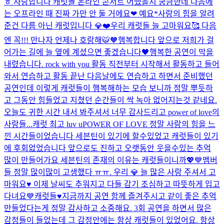
ㅎ 사랑합니다 캐럿들 온라인 콘서트 어땠을지 궁금한데 다음에
는 오프라인 때 진짜 가만 안 둘 거에요❤ 예요*
사랑의 힘을 알려
준건 다름 아닌 캐럿입니다 💎❤️
우리 캐럿들 늘 고마워요🥰 다음
엔 꼭!!! 만나자 언제나 호랑해🐯🧡
행복합니다 앞으로 저희가 걸
어가는 길에 늘 옆에 계셨으면 좋겠습니다🖤
행복한 공연이 막을
내렸습니다. rock with you 활동 직전부터 시작해서 활동하고 들어
와서 연습하고 활동 끝난 다음날에도 연습하고 하면서 준비했던
공연인데 이렇게 캐럿들이 행복해하는 모습 보니까 정말 뿌듯하
고 그동안 힘들었고 지쳤던 순간들이 싹 녹아 없어지는것 같네요.
오늘도 귀한 시간 내서 봐주셔서 너무 감사드리고 power of love의
사랑들...
캐럿 최고 luv u
POWER OF LOVE 정말 사랑의 힘을 느
낀 시간들이었습니다 세븐틴이 있기에 할수있었고 캐럿들이 있기
에 후회없었습니다 앞으로도 진하고 오랫동안 웃을수있는 추억
많이 만들어가요 세븐틴의 존재의 이유는 캐럿들이니까💖💙
멤버
들 정말 많이많이 고생했다 ㅠㅠ. 우리 💎 늘 많은 사랑 주셔서 고
마워요♥️ 이제 날씨도 추워지고 다들 감기 조심하고 따뜻하게 입고
다녀요💙
캐럿들♥️지금까지 공연 함께 즐겨주시고 같이 좋은 추억
만들었다는게 정말 감사하고 소중해요. 3회 공연을 하면서 많은
감정들이 들었는데 그 감정안에는 항상 캐럿들이 있었어요. 항상