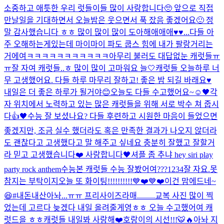
소중하고 애틋한 우리 럿들이들 많이 사랑합니다🥺 앞으로 직접
만날일을 기대하면서 오늘밤은 웃으면서 푹 잤음 좋겠어요🙂 정
말 감사했습니다 ㅎㅎ 많이 많이 많이 도아해애애애♥️♥...
다들 아
주 오해하는게있는데 마이마이 파도 쿱스 힘에 내가 팔랑거리는
거에여ㅋㅋㅋㅋㅋㅋㅋㅋㅋㅋㅋ
아무리 불러도 대답없눈 캐럿들ㅠ
ㅠ
잘 자여 캐럿들..ㅎ 많이 많이 고마워요 늘🤍
캐럿들 오늘하루 너
무 고생했어요. 다들 하루 마무리 잘하고! 좋은 밤 되길 바래요♥️
내일은 더 좋은 하루가 될거야😊
오늘도 다들 수고했어요~☺️
🖤
각
자 위치에서 노력하고 있는 많은 캐럿들을 위해 서로 박수 쳐 줍시
다👍🖤
수능 잘 보셨나요? 다들 후련하고 시원한 마음이 들었으면
좋겠지만, 조금 실수 했더라도 혹은 만족한 결과가 나오지 않더라
도 괜찮다고 고생했다고 말 해주고 싶네요 충분히 잘했고 잘할거
라 믿고 고생했습니다❤️ 사랑합니다🖤
셔플 좀 추냐 hey siri play
party rock anthem
수능본 캐럿들 수능 잘봤어여???
1234
잘 자요.
못
참지는 부탁이지
오늘 또 화이팅!!!!!!!!!!💙❤️💙❤️
이건 맘에드네~
😆#내돈내산
아놔...ㅠㅠ 프리사이즈라매.........
교복 사진 많이 찍
었는데 고르다 늦겠다 내일 올려줄게영ㅎㅎ 오늘 수고했어여 캐
럿드을 ㅎㅎ
캐럿들 내일봐 사랑해❤️
호랑이의 시선!!!🐯🔥
아놔 지