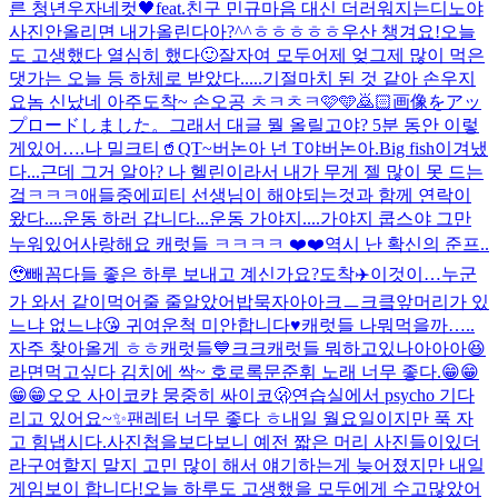
른 청년
우자네컷🖤feat.친구 민규
마음 대신 더러워지는
디노야
사진안올리면 내가올린다아?^^ㅎㅎㅎㅎㅎ
우산 챙겨요!
오늘
도 고생했다 열심히 했다🙂잘자여 모두
어제 엊그제 많이 먹은
댓가는 오늘 등 하체로 받았다.....기절
마치 된 것 같아 손우지
요놈 신났네 아주
도착~ 손오공 ㅊㅋㅊㅋ🩷🩵🙇🏻
画像をアッ
プロードしました。
그래서 대글 뭘 올릴고야? 5분 동안 이렇
게있어….
나 밀크티🥤
QT~
버논아 넌 T야
버논아.
Big fish
이겨냈
다...근데 그거 알아? 나 헬린이라서 내가 무게 젤 많이 못 드는
겈ㅋㅋㅋ애들중에
피티 선생님이 해야되는것과 함께 연락이
왔다....운동 하러 갑니다...
운동 가야지....가야지 쿱스야 그만
누워있어
사랑해요 캐럿들 ㅋㅋㅋㅋ ❤️❤️
역시 난 확신의 준프..
🥹
빼꼼
다들 좋은 하루 보내고 계신가요?
도착✈️
이것이…누군
가 와서 같이먹어줄 줄알았어
밥묵자아아크ㅡ크킄
앞머리가 있
느냐 없느냐😘 귀여운척 미안합니다♥️
캐럿들 나뭐먹을까…..
자주 찾아올게 ㅎㅎ캐럿들💙크크
캐럿들 뭐하고있나아아아😆
라면먹고싶다 김치에 싹~ 호로록
문준휘 노래 너무 좋다.😁😁
😁😁
오오 사이코
캬 뭉중히 싸이코🫢
연습실에서 psycho 기다
리고 있어요~✨
팬레터 너무 좋다 ㅎ
내일 월요일이지만 푹 자
고 힘냅시다.
사진첩을보다보니 예전 짧은 머리 사진들이있더
라구여
할지 말지 고민 많이 해서 얘기하는게 늦어졌지만 내일
게임보이 합니다!
오늘 하루도 고생했을 모두에게 수고많았어