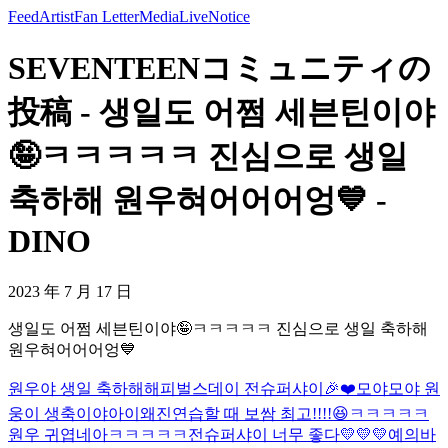
Feed
Artist
Fan Letter
Media
Live
Notice
SEVENTEENコミュニティの
投稿 - 생일도 어쩜 세븐틴이야
🤪ㅋㅋㅋㅋㅋ 진심으로 생일
축하해 원우혀어어어엉💙 -
DINO
2023 年 7 月 17 日
생일도 어쩜 세븐틴이야🤪ㅋㅋㅋㅋㅋ 진심으로 생일 축하해
원우혀어어어엉💙
원우야 생일 축하해
해피벌스데이 전슈퍼샤이🎉❤️
모야모야 원
웅이 생축이야아
이왜진
연습할 때 보쌈 최고!!!!😆
ㅋㅋㅋㅋㅋ
원우 귀엽네
아ㅋㅋㅋㅋㅋ전슈퍼샤이 너무 좋다
💛💛💛
예의바