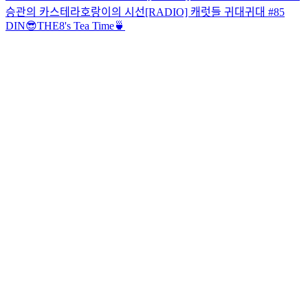
승관의 카스테라
호랑이의 시선
[RADIO] 캐럿들 귀대귀대 #85
DIN😎
THE8's Tea Time🍵