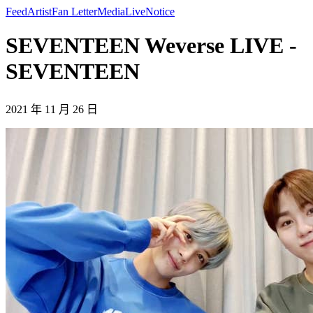
Feed
Artist
Fan Letter
Media
Live
Notice
SEVENTEEN Weverse LIVE -
SEVENTEEN
2021 年 11 月 26 日