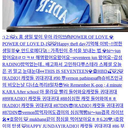
:) 2
:)
🐯x 홍
생일 맞이 우아 라이브🎂
POWER OF LOVE 💎
POWER OF LOVE D-1
🐯
🐯
Happy the8 day
기억해 이밤~!!
정한
생일🐰
💎 안드로메다🚀 : 가족틴이 추석을 보내는 법 💎
hi～jun
왔어요
8
ㄹㅁㅋㅂ 해명
왔어요왔어요~seventeen jun 왔어요~
감성
RADINO
밥먹었는데.. 배고파서 고민하다
뿌스테라 스페셜 오늘
은 귀 말고 눈대눈대👀
THIS IS SEVENTEEN💎🎡
HBD🍒
🐯2
🐯
[RADIO] 캐럿들 귀대귀대 #90 뿌
vernon patbingsu
🎂
슈비즈
민규
의 비오는날 디너쇼
격리8일차😎
We Remember K-pop ; 4 minute
KARA After school 아 몰라요 빨리 들어와요
캐럿들 귀대귀대
#89
[RADIO] 캐럿들 귀대귀대 #88
심심한 캐럿 들어와여ㅎㅎ
[RADIO] 캐럿들 귀대귀대 #87DIN😎
[RADIO] 캐럿들 귀대귀대
#87DIN😎
vernon
밥먹자여
도겸이의 심심책빵
hi～jun
겸콕 라이브
🎤♥️
호랑이 🐯 mukbang
같이 점심을 먹어보아요ㅎㅎ
6.20💙
:)
호랑
이의 탄생 🐯
HAPPY JUNDAY
[RADIO] 캐럿들 귀대귀대 #86 부