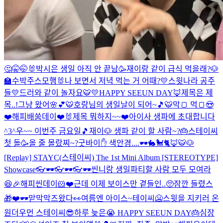
🤔🤫🤭🐰
박시은 생일 아직 안 끝남🥳
재이랑 같이 급식 먹을래?🐶
🏫
수박주스
모행🐰
나 보면서 저녁 먹는 거 어때?
💛스윗나라 공주
들💛
드러와 같이 놀자요🐯
💛HAPPY SEEUN DAY🦊
제목은 제
목..!
그냥 왔어🌸💕
🐯호랑님의 생일날이 되어~🎵🐯
막🍞 먹🍞😍
❤️
해피배쑴데이❤️🐰
제목 뭐하지~~❤️
아이사 생파에 초대합니다
^3^
우~~ 이번주 금요일🎵
재이🐶 생파 같이 할 사람~?🎂
스테이씨
첫 돌🥳
올 줄 몰랐찌~?
굿바이✋ 색안경....🕶🐇🐩🐈🦊🐯🐶
[Replay] STAYC(스테이씨) The 1st Mini Album [STEREOTYPE]
Showcase
👓🕶👓🕶👓🕶
씬니랑 생일파티할 사람 모두 모여라
😆🎉
해피씬데이🐹❤️근데 이제 보이스만 곁들인..🥺
잠깐 들렸스
🎁❤️
🕶맏막막즈왔다👀
여름엔 아이스~테이씨🥶
스윗을 지키러 온
원더우먼 스테이씨😎
하루 늦은😭 HAPPY SEEUN DAY🎂
심장