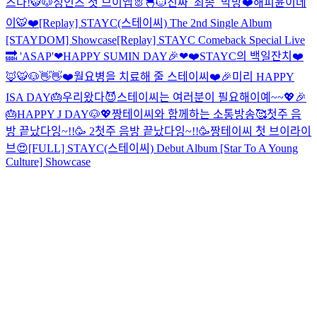
즈다!🐯🐶
성인즈 첫 브이앱🐰🐣🐱
진짜_최종_막방
❤️해피윤이데
이🐯❤️
[Replay] STAYC(스테이씨) The 2nd Single Album
[STAYDOM] Showcase
[Replay] STAYC Comeback Special Live
🔜 'ASAP'
❤HAPPY SUMIN DAY🎉❤
❤️STAYC의 백일잔치❤️
🦊🐯🐶👋👋
❤️월요병을 치료해 줄 스테이씨❤️
🎉미리 HAPPY
ISA DAY🎂
우리왔다😈
스테이씨는 여러분이 필요해이예~~💖
🎉
🎂HAPPY J DAY🐶💖
짱테이씨와 함께하는 소통방송🥰
첫주 음
방 끝났다잉~!!🥳 2
첫주 음방 끝났다잉~!!🥳
짱테이씨 첫 브이라이
브😍
[FULL] STAYC(스테이씨) Debut Album [Star To A Young
Culture] Showcase