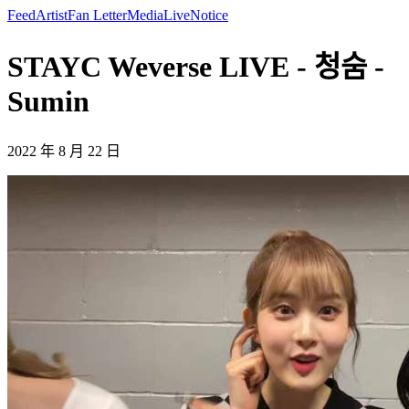
Feed
Artist
Fan Letter
Media
Live
Notice
STAYC Weverse LIVE - 청숨 -
Sumin
2022 年 8 月 22 日