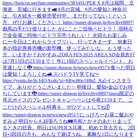
https://fanicon.net/fancommunities/3834
SUPER X 8月は福岡、北
海道、宮城に行きます🚅 8月の宮城、9月の愛知と神奈川
は、引き続き一般発売受付中。 まだ行ってない！という
方、ぜひお越しください！ https://super-dragon.jp/live/live8897/
彪馬の手だけ借りました かにことご当地ベビドラ！ 現時点
で全会場ご同地ベビドラ完売うれしい！ 次回もお楽しみ
に〜
今日はこれからライブリハ。 行ってきまーす。
JR東日
本の指定席券売機の新型機、使ってみたいな。 もう使った
方、いますか？
おやすみ🌙
DRA FES 2025 AREA SD会員先行
は7月13日の23:59まで！ 年に1回のスペシャルイベント。お
見逃しなく🐉 https://super-dragon.jp/news/news9573/
食べた
明日
は愛知！よろしくね🚅 スパドラTV見てね〜
https://youtu.be/ltcJsIQAvdo?si=6Bwi86e1I0hZ_Xa5
インスタラ
イブ、ありがとうございました✨ 明後日、愛知•金山でお待
ちしています🐉 https://super-dragon.jp/live/live8897/
mora限定の
耳元ボイスのプレゼントキャンペーンは今夜23:59まで。 こ
こだけのスペシャル特典を、ぜひゲットしてね👂
https://super-dragon.jp/news/news9517/
にっげろー
お昼ご飯
おや
すみ🌙 明日からも頑張ろうね🚃
共和とかそのあたり走って
るときの壮吾。
明日はSUPER X兵庫。 初めて見る方も、2回
目•3回目の方も、みんなで遊ぼうね。 素敵な1日になります