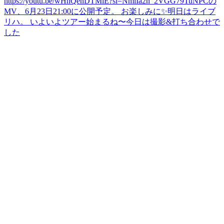
https://youtu.be/wHhQenDTMiE?si=NmiIa2n_2VGG79Tu
NPCの
MV、6月23日21:00に公開予定。 お楽しみに✨
明日はライブ
リハ。 いよいよツアー始まるね〜
今日は撮影&打ち合わせで
した