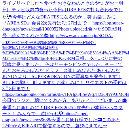
ライブリハでした〜
食べた
おきなわのときのやつ がおー
明
日はテレビ収録📺
食べた
今日はDRA FESの打ち合わせでし
た🐉 今年はどんなDRA FESになるのか…笑 お楽しみに！
『AREA SD』会員2次先行は7月27日まで！ https://app.super-
dragon.jp/news/detail/1000952
Photo uploaded.
食べた
SODA9月
号、読んでくれた？📚 https://www.amazon.co.jp/SODA-
2025%E5%B9%B49%E6%9C%88%E5%8F%B7-
%E8%A1%A8%E7%B4%99-
%E6%B8%A1%E8%BE%BA%E7%BF%94%E5%A4%AA%EF%B
Man%EF%BC%89/dp/B0F8CK3GRM
日報。 久しぶりに井の
頭線に乗りました。 色はサーモンピンクでした。
そーごく
んとおそろいぱんだ ドラフェス楽しみぱんだ あかぱんだ
JUNONより、SUPER★DRAGONの写真集を発売します！
BLUEの願い、叶えます✨ お楽しみに！ リクエストの受付は
8月8日まで！
https://docs.google.com/forms/d/e/1FAIpQLSeWq7lI2xOlVrA6M
今日のラジオ、聴いてくれた方、ありがとうございました📻
来週もお楽しみに！
DRA FES 2025 2次先行が本日からスタ
ート！ みんなで、遊ぼうね🐉 https://super-
dragon.jp/news/news9638/
今週もお疲れ様でした🚃
このあと
22:00からKIRARIで配信するので、遊びにきてね〜