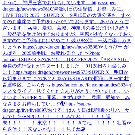
ように。 神戸三宮でお待ちしています。 https://super-
dragon.jp/news/news9610/
昼飯
明日の生配信、お楽しみに。
LIVE TOUR 2025「SUPER X」 9月15日の大阪公演も、すべ
てのお座席でご予約をいただいております。 ありがとうご
ざいます！ 兵庫、愛知、宮城、神奈川の各公演は引き続き
一般発売を受け付けておりますが、空席が少なくなっており
ますのでご予約はおはやめに！ 残り8公演、一緒に楽しみま
しょう🔥 https://super-dragon.jp/news/news9588/
かようびー が
んばろー
2025前半戦、お疲れ様でした〜
Photo
uploaded.
SUPER Xのあとは… DRA FES 2025 『AREA SD』
会員の先行受付がスタートしました！ 9月28日をお楽しみ
に！ https://super-dragon.jp/news/news9573/
SUPER X、明日か
ら始まります このあと22:00からKIRARIで配信しまーす 壮
吾運輸区、こちらから https://fanicon.net/fancommunities/3834
イ
ンスタライブ、見てくれた方ありがとうございました。 い
よいよ「SUPER X」開幕。 まずは東京、兵庫、愛知で、み
なさまをお待ちしています🐉 https://super-
dragon.jp/live/live8897/
おひるごはん
今日は朗読劇のリハーサ
ルでした〜
NPC！！！！！！ みてね！！！！！ 週
末！！！！！！ 東京！！！！！！ きてね！！！！！ 壮吾か
ら返信！！ 来ないかな！！！
見てね👾