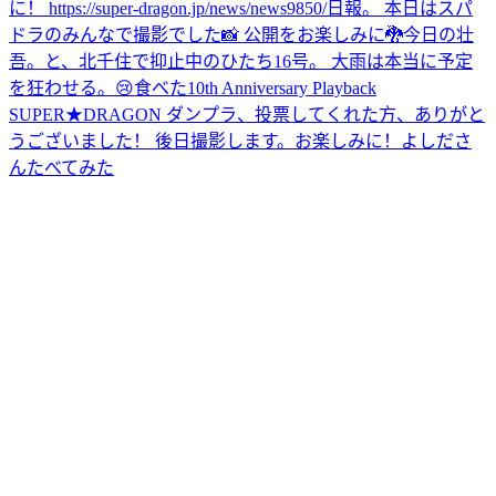
に！ https://super-dragon.jp/news/news9850/
日報。 本日はスパ
ドラのみんなで撮影でした📸 公開をお楽しみに🐉
今日の壮
吾。と、北千住で抑止中のひたち16号。 大雨は本当に予定
を狂わせる。😢
食べた
10th Anniversary Playback
SUPER★DRAGON ダンプラ、投票してくれた方、ありがと
うございました！ 後日撮影します。お楽しみに！
よしださ
んたべてみた