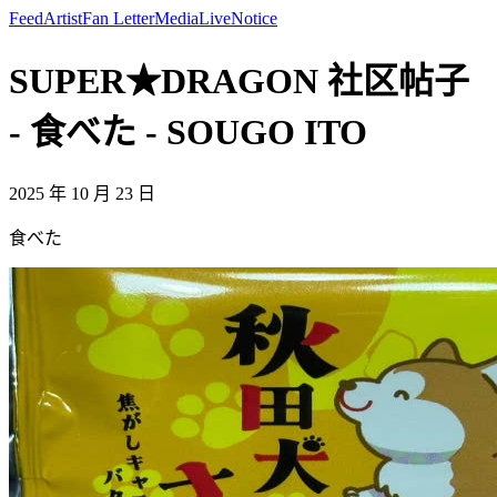
Feed
Artist
Fan Letter
Media
Live
Notice
SUPER★DRAGON 社区帖子
- 食べた - SOUGO ITO
2025 年 10 月 23 日
食べた