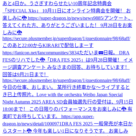
あと4日か。
うさぎすわらせたい
10周年記念特典会
「SPECIAL Xks」 10月11日にオンライン特典会を開催！ お
楽しみに🐉 https://super-dragon.jp/news/news9885/
アンケート、
答えてくれた方、ありがとうございました！ 9月28日をお楽
しみに🐉
https://secure.plusmember.jp/superdragon/1/questionnaire/98/68aff/
このあと22:00からKIRARIで配信しまーす
https://fanicon.net/fancommunities/3834
ただいま🚃
日報。 DRA
FESのリハでした🐉
「DRA FES 2025」は9月28日開催！ イメ
ージ調査アンケート みなさまの回答、お待ちしています！
回答は9月21日まで！
https://secure.plusmember.jp/superdragon/1/questionnaire/98/68aff/
今日の仕事、おしまい。 某所行き終車かな〜
ライブすると
き
已上传照片。
Love with the orchestra Weibo Japan Special
Night Autumn 2025 AREA SD会員抽選先行の受付は、9月15日
18:00まで！ この日限りのパフォーマンスをお楽しみに🐉 有
楽町でお待ちしています。 https://app.super-
dragon.jp/news/detail/1000971
DRA FES 2025 一般発売が本日か
らスタート🐉 今年も楽しい1日になりそうです。 お楽しみ