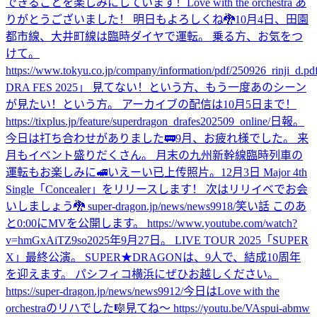
できることを楽しみにしています！
Love with the orchestra あ
りがとうございました！ 明日もよろしくね🐉
10月4日、田園
都市線、大井町線は臨時ダイヤで運転。 乗る方、お気をつ
けて。
https://www.tokyu.co.jp/company/information/pdf/250926_rinji_d.pd
DRA FES 2025」 見てない！という方、もう一度あのシーン
が見たい！という方。 アーカイブの配信は10月5日まで！
https://tixplus.jp/feature/superdragon_drafes202509_online/
日報。
今日は打ち合わせがありました🚃
9月、お疲れ様でした。 来
月もイベント盛りだくさん。 月末の九州新幹線臨時列車の
運転もお楽しみに🚅
いえーい
已上传照片。
12月3日 Major 4th
Single「Concealer」をリリースします！ 次はリリイベでお会
いしましょう🐉 super-dragon.jp/news/news9918/
笑い話 このあ
と0:00にMVを公開します。 https://www.youtube.com/watch?
v=hmGxAiTZ9so
2025年9月27日。 LIVE TOUR 2025「SUPER
X」最終公演。 SUPER★DRAGONは、9人で、結成10周年
を迎えます。 パシフィコ横浜にぜひお越しください。
https://super-dragon.jp/news/news9912/
今日はLove with the
orchestraのリハでした🎼
見てね〜 https://youtu.be/VAspui-abmw