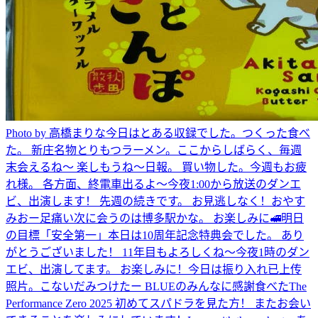
Photo by 高橋まりな
今日はとある収録でした。
つくった
食べ
た。 新庄名物とりもつラーメン。
ここからしばらく、毎週
末会えるね〜 楽しもうね〜
日報。 買い物した。
今週もお疲
れ様。 各方面、終電車出るよ〜
今夜1:00から放送のダンエ
ビ、出演します！ 先週の続きです。 お見逃しなく！
おやす
み
おー
足痛い
次に会うのは博多駅かな。 お楽しみに🚅
明日
の目標「安全第一」
本日は10周年記念特典会でした。 あり
がとうございました！ 11年目もよろしくね〜
今夜1時のダン
エビ、出演してます。 お楽しみに！
今日は振り入れ
已上传
照片。
こないだみつけたー BLUEのみんなに感謝
食べた
The
Performance Zero 2025 初めてスパドラを見た方！ またお会い