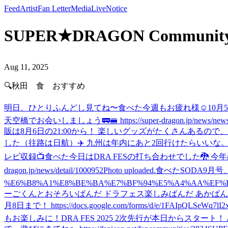
Feed
Artist
Fan Letter
Media
Live
Notice
SUPER★DRAGON Communit
Aug 11, 2025
🔍秋田 食 おすすめ
明日、ひとりふんどし見てね〜
食べた
今週もお疲れ様☺️
10月
天空橋でお会いしましょう🚃🚝 https://super-dragon.jp/news/news
販は8月6日の21:00から！ 楽しいグッズがたくさんあるので、お見逃しなく🐉 ht
した（往路は日航）✈️ 九州は年内にあと2回行けたらいいな
レビ収録📺
食べた
今日はDRA FESの打ち合わせでした🐉 今年はど
dragon.jp/news/detail/1000952
Photo uploaded.
食べた
SODA9月号、読
%E6%B8%A1%E8%BE%BA%E7%BF%94%E5%A4%AA%EF%BC
ーごくんとおそろいぱんだ ドラフェス楽しみぱんだ あかぱ
月8日まで！ https://docs.google.com/forms/d/e/1FAIpQLSeWq7l
もお楽しみに！
DRA FES 2025 2次先行が本日からスタート！ みんなで、遊