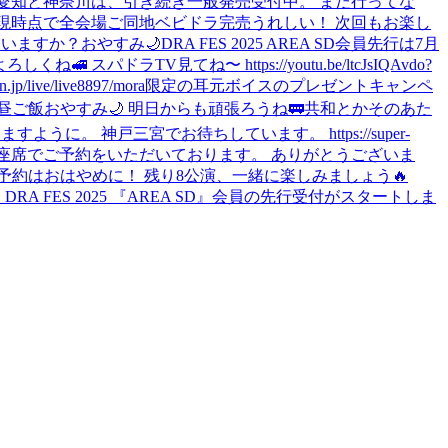
9月の愛知と神奈川は、引き続き一般発売受付中。 まだ行ってな
 現時点で全会場ご同地ベビドラ完売うれしい！ 次回もお楽し
、いますか？
おやすみ🌙
DRA FES 2025 AREA SD会員先行は7月
ね🚅 スパドラTV見てね〜 https://youtu.be/ltcJsIQAvdo?
e/live8897/
mora限定の耳元ボイスのプレゼントキャンペ
昼ご飯
おやすみ🌙 明日からも頑張ろうね🚃
共和とかそのあた
に。 神戸三宮でお待ちしています。 https://super-
すべてのお座席でご予約をいただいております。 ありがとうございま
約はおはやめに！ 残り8公演、一緒に楽しみましょう🔥
 DRA FES 2025 『AREA SD』会員の先行受付がスタートしま