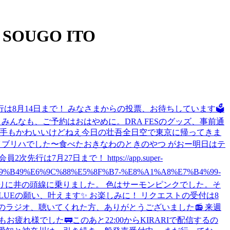
 SOUGO ITO
SD会員先行は8月14日まで！ みなさまからの投票、お待ちしています🗳️
。 みんなも、ご予約はおはやめに。
DRA FESのグッズ、事前通
手もかわいいけどねえ
今日の壮吾
全日空で東京に帰ってきま
イブリハでした〜
食べた
おきなわのときのやつ がおー
明日はテ
は7月27日まで！ https://app.super-
%B9%B49%E6%9C%88%E5%8F%B7-%E8%A1%A8%E7%B4%99-
ぶりに井の頭線に乗りました。 色はサーモンピンクでした。
そ
 BLUEの願い、叶えます✨ お楽しみに！ リクエストの受付は8
のラジオ、聴いてくれた方、ありがとうございました📻 来週
もお疲れ様でした🚃
このあと22:00からKIRARIで配信するの