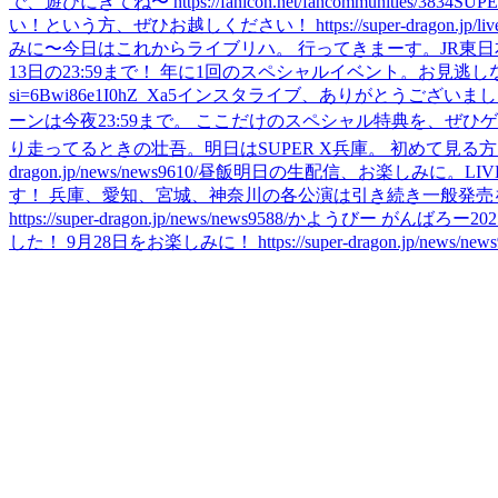
で、遊びにきてね〜 https://fanicon.net/fancommunities/3834
SU
い！という方、ぜひお越しください！ https://super-dragon.jp/live/l
みに〜
今日はこれからライブリハ。 行ってきまーす。
JR東
13日の23:59まで！ 年に1回のスペシャルイベント。お見逃しなく🐉 https:/
si=6Bwi86e1I0hZ_Xa5
インスタライブ、ありがとうございました✨ 明後日、愛知
ーンは今夜23:59まで。 ここだけのスペシャル特典を、ぜひゲットしてね👂 htt
り走ってるときの壮吾。
明日はSUPER X兵庫。 初めて見る方
dragon.jp/news/news9610/
昼飯
明日の生配信、お楽しみに。
LI
す！ 兵庫、愛知、宮城、神奈川の各公演は引き続き一般発売
https://super-dragon.jp/news/news9588/
かようびー がんばろー
2
した！ 9月28日をお楽しみに！ https://super-dragon.jp/news/news