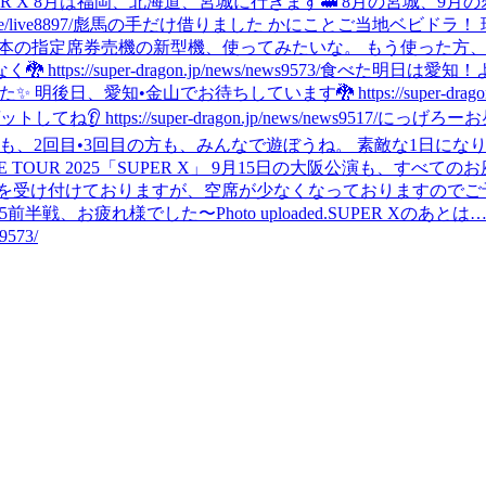
PER X 8月は福岡、北海道、宮城に行きます🚅 8月の宮城、
ive8897/
彪馬の手だけ借りました かにことご当地ベビドラ！
日本の指定席券売機の新型機、使ってみたいな。 もう使った方
/super-dragon.jp/news/news9573/
食べた
明日は愛知！よろしく
•金山でお待ちしています🐉 https://super-dragon.jp/liv
ps://super-dragon.jp/news/news9517/
にっげろー
お
も、2回目•3回目の方も、みんなで遊ぼうね。 素敵な1日になりますよう
VE TOUR 2025「SUPER X」 9月15日の大阪公演も、
を受け付けておりますが、空席が少なくなっておりますのでご予
025前半戦、お疲れ様でした〜
Photo uploaded.
SUPER Xのあとは…
9573/