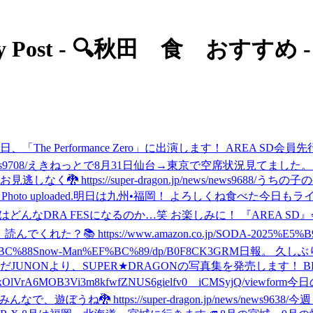
y Post - 🔍秋田 食 おすすめ -
5日、「The Performance Zero」に出演します！ AREA 
9708/
えきねっとで8月31日仙台→東京で空席状況見てました
tps://super-dragon.jp/news/news9688/
うちの子の
。
Photo uploaded.
明日は九州•福岡！ よろしくね
食べた
今日もラ
んなDRA FESになるのか…笑 お楽しみに！ 『AREA SD』会員2次先行
んでくれた？📚 https://www.amazon.co.jp/SODA-2025%E5
%88Snow-Man%EF%BC%89/dp/B0F8CK3GRM
日報。 久し
んだ
JUNONより、SUPER★DRAGONの写真集を発売します！
I2xOlVrA6MOB3Vi3m8kfwfZNUS6gielfv0__iCMSyjQ/viewform
今日
ぼうね🐉 https://super-dragon.jp/news/news9638/
今週