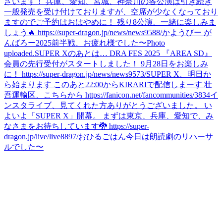
ざいます！ 兵庫、愛知、宮城、神奈川の各公演は引き続き
一般発売を受け付けておりますが、空席が少なくなっており
ますのでご予約はおはやめに！ 残り8公演、一緒に楽しみま
しょう🔥 https://super-dragon.jp/news/news9588/
かようびー が
んばろー
2025前半戦、お疲れ様でした〜
Photo
uploaded.
SUPER Xのあとは… DRA FES 2025 『AREA SD』
会員の先行受付がスタートしました！ 9月28日をお楽しみ
に！ https://super-dragon.jp/news/news9573/
SUPER X、明日か
ら始まります このあと22:00からKIRARIで配信しまーす 壮
吾運輸区、こちらから https://fanicon.net/fancommunities/3834
イ
ンスタライブ、見てくれた方ありがとうございました。 い
よいよ「SUPER X」開幕。 まずは東京、兵庫、愛知で、み
なさまをお待ちしています🐉 https://super-
dragon.jp/live/live8897/
おひるごはん
今日は朗読劇のリハーサ
ルでした〜