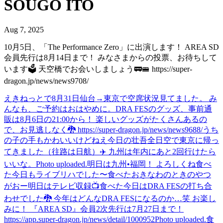
SOUGO ITO
Aug 7, 2025
10月5日、「The Performance Zero」に出演します！ AREA SD
会員先行は8月14日まで！ みなさまからの投票、お待ちして
います🗳️ 天空橋でお会いしましょう🚃🚝 https://super-
dragon.jp/news/news9708/
えきねっとで8月31日仙台→東京で空席状況見てました。 み
んなも、ご予約はおはやめに。
DRA FESのグッズ、事前通
販は8月6日の21:00から！ 楽しいグッズがたくさんあるの
で、お見逃しなく🐉 https://super-dragon.jp/news/news9688/
うち
の子の手もかわいいけどねえ
今日の壮吾
全日空で東京に帰っ
てきました（往路は日航）✈️ 九州は年内にあと2回行けたら
いいな。
Photo uploaded.
明日は九州•福岡！ よろしくね
食べ
た
今日もライブリハでした〜
食べた
おきなわのときのやつ
がおー
明日はテレビ収録📺
食べた
今日はDRA FESの打ち合
わせでした🐉 今年はどんなDRA FESになるのか…笑 お楽し
みに！ 『AREA SD』会員2次先行は7月27日まで！
https://app.super-dragon.jp/news/detail/1000952
Photo uploaded.
食