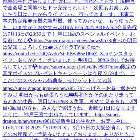
彪馬の手だけ借りました かにことご当地ベビドラ！ 現時点
で全会場ご同地ベビドラ完売うれしい！ 次回もお楽しみ
に〜
今日はこれからライブリハ。 行ってきまーす。
JR東日
本の指定席券売機の新型機、使ってみたいな。 もう使った
方、いますか？
おやすみ🌙
DRA FES 2025 AREA SD会員先行
は7月13日の23:59まで！ 年に1回のスペシャルイベント。お
見逃しなく🐉 https://super-dragon.jp/news/news9573/
食べた
明日
は愛知！よろしくね🚅 スパドラTV見てね〜
https://youtu.be/ltcJsIQAvdo?si=6Bwi86e1I0hZ_Xa5
インスタラ
イブ、ありがとうございました✨ 明後日、愛知•金山でお待
ちしています🐉 https://super-dragon.jp/live/live8897/
mora限定の
耳元ボイスのプレゼントキャンペーンは今夜23:59まで。 こ
こだけのスペシャル特典を、ぜひゲットしてね👂
https://super-dragon.jp/news/news9517/
にっげろー
お昼ご飯
おや
すみ🌙 明日からも頑張ろうね🚃
共和とかそのあたり走って
るときの壮吾。
明日はSUPER X兵庫。 初めて見る方も、2回
目•3回目の方も、みんなで遊ぼうね。 素敵な1日になります
ように。 神戸三宮でお待ちしています。 https://super-
dragon.jp/news/news9610/
昼飯
明日の生配信、お楽しみに。
LIVE TOUR 2025「SUPER X」 9月15日の大阪公演も、すべ
てのお座席でご予約をいただいております。 ありがとうご