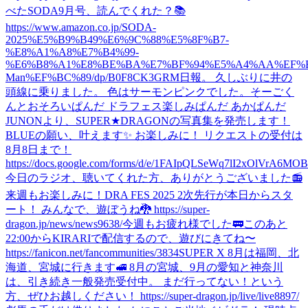
べた
SODA9月号、読んでくれた？📚
https://www.amazon.co.jp/SODA-
2025%E5%B9%B49%E6%9C%88%E5%8F%B7-
%E8%A1%A8%E7%B4%99-
%E6%B8%A1%E8%BE%BA%E7%BF%94%E5%A4%AA%EF%B
Man%EF%BC%89/dp/B0F8CK3GRM
日報。 久しぶりに井の
頭線に乗りました。 色はサーモンピンクでした。
そーごく
んとおそろいぱんだ ドラフェス楽しみぱんだ あかぱんだ
JUNONより、SUPER★DRAGONの写真集を発売します！
BLUEの願い、叶えます✨ お楽しみに！ リクエストの受付は
8月8日まで！
https://docs.google.com/forms/d/e/1FAIpQLSeWq7lI2xOlVrA6M
今日のラジオ、聴いてくれた方、ありがとうございました📻
来週もお楽しみに！
DRA FES 2025 2次先行が本日からスタ
ート！ みんなで、遊ぼうね🐉 https://super-
dragon.jp/news/news9638/
今週もお疲れ様でした🚃
このあと
22:00からKIRARIで配信するので、遊びにきてね〜
https://fanicon.net/fancommunities/3834
SUPER X 8月は福岡、北
海道、宮城に行きます🚅 8月の宮城、9月の愛知と神奈川
は、引き続き一般発売受付中。 まだ行ってない！という
方、ぜひお越しください！ https://super-dragon.jp/live/live8897/