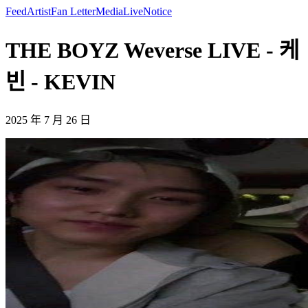
Feed
Artist
Fan Letter
Media
Live
Notice
THE BOYZ Weverse LIVE - 케
빈 - KEVIN
2025 年 7 月 26 日