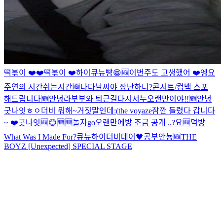
떡볶이 ❤️❤️
떡볶이 ❤️
하이
큐뉴빵
😁
🆕
이번주도 고생했어 ❤️
엥
요
주연의 시간
쉬는시간
🆕
나다
날씨야 장난하니?
콘서트/컴백 스포
해드립니다
🆕
안녕
라부부와 퇴근길
다시
서누
오랜만이야!!
🆕
안녕
굿나잇
ㅎㅇ
더비 뭐해~
거짓말인데
:(
the voyaze
잠깐 들렸다 갑니다
~ ❤️
굿나잇
🆕
😊
🆕
🆕
놀자
go
오랜만에
방 조금 공개 ..?
요
🆕
먹방
What Was I Made For?
큐뉴
하이
더비데이🖤
공부
안뇽
🆕
THE
BOYZ [Unexpected] SPECIAL STAGE