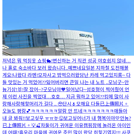
저녁은 뭐 먹징
옷 쇼핑🐇!
변신하는 거 직관 성공 야호
쉽지 않네…
나 홀로 숙소
바다 보러 왔습니다..예쁘네요
일본 지하철 도전해볼
게요!
나왔다 라멘!
모자사고 밥먹으러왔당
난 카레 먹고있지롱~ 다
들 맛있는 거 먹었어??
잃어버리면 큰일 나는 내 노트 ..
모닝굿~
안
늉
기상!🐰!
잘 잤어~?
굿모닝야🧡
일어났다~
성호형이 찍어줬어 언
제 이런 사진을 찍었대…호호… 지금 뭐하고 있어??
킹메 많이 사
랑해
사랑해
핳
머리가 길다 .. 🥹
단시🌷
모해요 다들
已上傳照片。
오늘도 평랑💕
ㅋㅋㅋㅋㅋㅋ알람 안 뜨네ㅋㅋㅋㅋㅋㅋㅋ애들아
내 글 봐줘!!
보고싶우 ㅠㅠ
🤘
😜
보고싶어
너가 내 행복이야💛
안뇽?
已上傳照片。
💡🍒
차둘이가 귀여운 이유
캠핑장에 놀러온 아이인
데 어때?
흠
우리 마을에 귀여운 주민 많이 왔당 히힣
기엽지!!! 사쿠