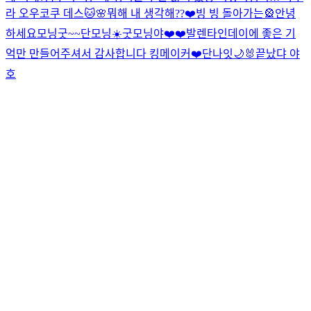
라 오우코쿠 데스🐱🌸
뭐해 내 생각해??❤️
빙 빙 돌아가는🎡
안녕
하세요
모닝굿~~
단모닝☀️
굿모닝야❤️❤️
발렌타인데이에 좋은 기
억만 만들어주셔서 감사합니다 킹메이커❤️
단나잇🌙
🐰
끝났댜 야
호