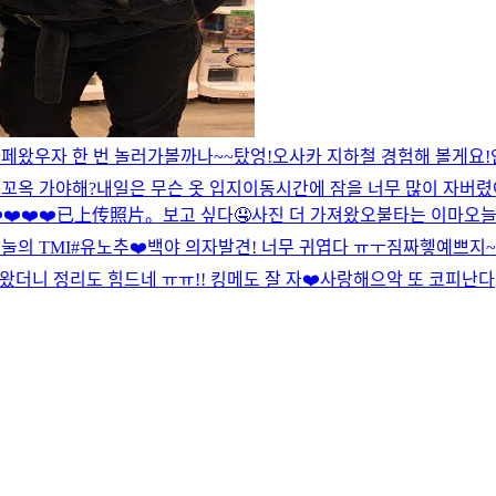
카페왔우
자 한 번 놀러가볼까나~~
탔엉!
오사카 지하철 경험해 볼게요!
 꼬옥 가야해?
내일은 무슨 옷 입지
이동시간에 잠을 너무 많이 자버렸어
️❤️❤️❤️
已上传照片。
보고 싶다🤤
사진 더 가져왔오
불타는 이마
오늘
눌의 TMI
#유노추
❤️
백야 의자발견! 너무 귀엽다 ㅠㅜ짐짜
헿
예쁘지~
 왔더니 정리도 힘드네 ㅠㅠ!! 킹메도 잘 자❤️
사랑해
으악 또 코피난다