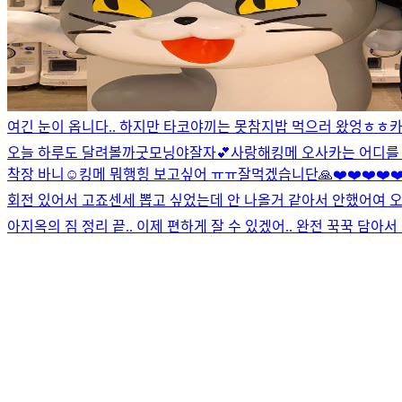
여긴 눈이 옵니다.. 하지만 타코야끼는 못참지
밥 먹으러 왔엉ㅎㅎ
오늘 하루도 달려볼까
굿모닝야
잘자💕
사랑해
킹메 오사카는 어디를
착장 바니☺️
킹메 뭐행
힝 보고싶어 ㅠㅠ
잘먹겠습니단🙏
❤️❤️❤️❤️❤
회전 있어서 고죠센세 뽑고 싶었는데 안 나올거 같아서 안했어여 오
아
지옥의 짐 정리 끝.. 이제 편하게 잘 수 있겠어.. 완전 꾹꾹 담아서