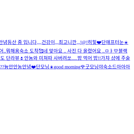
안녕
등산 중 입니다,,,,건강이,,,최고니깐,,,!@!
히힣❤️
단애프터눈☀️
..
뭐해용
숙소 도착🥰
네 맞아요 .. 사진 다 올렸어요 ..
ㅁㅑ💛
블랙
도 단라뷰🌷
안뇽
와 미쳐따 사버려쏘.....
밥 먹어 밥!!
가챠 샵에 주술
??
늉안
안농
안녕❤️
단모닝☀️
good morning🌹
굿모닝야
숙소드아아아