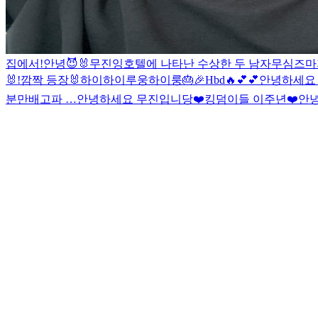
집에서!
안녕
😈🐰
무진잉
호텔에 나타난 수상한 두 남자
무심즈
마
🐰!
깜짝 등장🐰
하이
하이루웅
하이룽
🎂🎉
Hbd
🔥
💕
💕
안녕하세요
분만
배고파 …
안녕하세요 무진입니당
❤️킹덤이들 이주년❤️
안