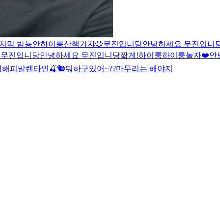
지막 밤
뇽안
하이룽
산책가쟈🐶
무진입니당
안녕하세요 무진입니
 무진입니당
안녕하세요 무진입니당
짧게!
하이룽
하이룽
놀자❤️
안
녕
해피발렌타인
🍒🐿
뭐하구있어~??
마무리는 해야지