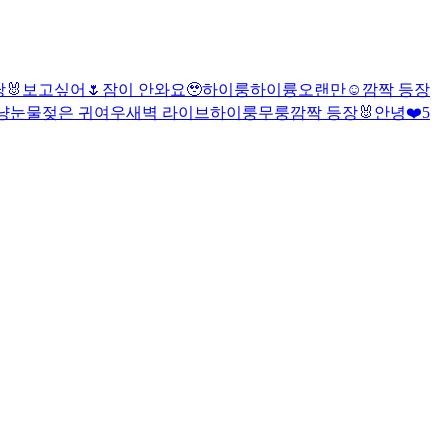
당
🐰
보고싶어🌷
잠이 안와요🥹
하이룽
하이륭
오랜만☺️
깜짝 등장
냥
눈물젖은 귀여우
새벽 라이브
하이룽
무룽
깜짝 등장🐰
안녕❤️
5