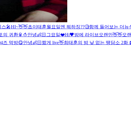
스🎤
HI~👋👋
초이태훈
월요일엔 뭐하징??🧐
함께 들어보는 더뉴
의 귀환🥫🍅
안녕👶🏻
그묘일❤️
Hi🖤
밤에 라이브
오랜만👋👋
오랜
04즈 먹방😋
안녕👶🏻
짧게 live👋
최태훈의 밤 낮 없는 땡담소 2화 