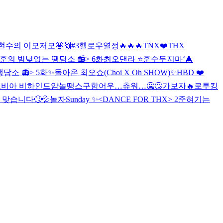
현수의 이모저모🤩🙌#3
헬로우
열정🔥🔥🔥
TNX❤️THX
훈의 밤낮없는 땡담소 📻> 6화
최오댄라 ⭐️
훈수두지마‘
🎄
담소 📻> 5화
✨돌아온 최오쇼(Choi X Oh SHOW)✨
HBD ❤️
포비아 비하인드얌
놀땡스구함
어우…츄워…🥶🙄
가보자🔥
로투킹
. 맞습니다🙄💦
놀자
Sunday ✨
<DANCE FOR THX> 2
준혀기는