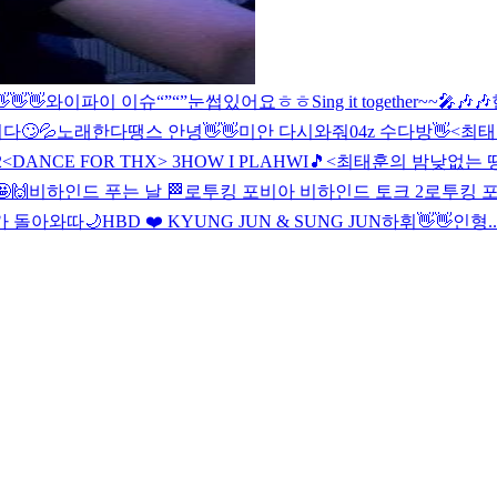
👋👋👋
와이파이 이슈“”“”
눈썹있어요ㅎㅎ
Sing it together~~🎤🎶🎶
다🙄💦
노래한다
땡스 안녕👋👋
미안 다시와줘
04z 수다방👋
<최태
2
<DANCE FOR THX> 3
HOW I PLAHWI🎵
<최태훈의 밤낮없는 땡
🙌
비하인드 푸는 날 🏁
로투킹 포비아 비하인드 토크 2
로투킹 
가 돌아와따
🌙
HBD ❤️ KYUNG JUN & SUNG JUN
하휘👋👋
인형.