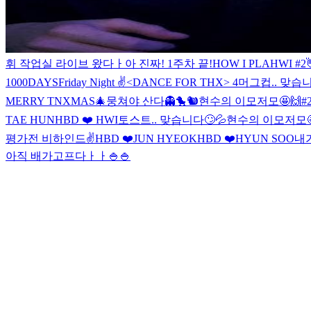
휘 작업실 라이브 왔다ㅏ
아 진짜! 1주차 끝!
HOW I PLAHWI #2
1000DAYS
Friday Night ✌️
<DANCE FOR THX> 4
머그컵.. 맞습니
MERRY TNXMAS🎄
뭉쳐야 산다👻🐤🐿️
현수의 이모저모🤩🙌#
TAE HUN
HBD ❤️ HWI
토스트.. 맞습니다🙄💦
현수의 이모저모
평가전 비하인드✌️
HBD ❤️JUN HYEOK
HBD ❤️HYUN SOO
내
아직 배가고프다ㅏㅏ🍚🍚