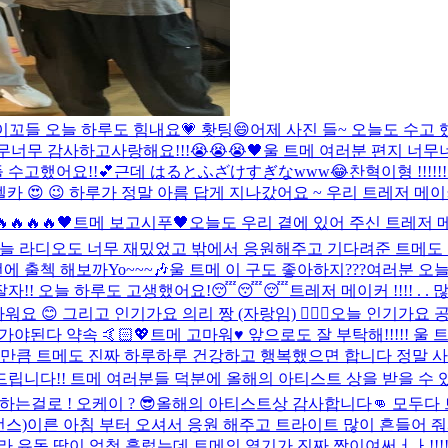
이꼬들 오늘 하루도 힘내요💗 홧팅😄
어제 사진 들~ 오늘도 수고 
너무 감사하고사랑해요!!!😭😭😭🖤
울 트메 여러분 편지 너무
들 수고했어요!!💕근데 はるとふざけすぎなwww😂
찬혁이형 !!!
카 😍 😉 하루가 정말 아름 답게 지나갔어요 ~ 우리 트레저 메이커
🔥🔥🔥🔥
🖤트메 보고시푸🖤
오늘도 우리 곁에 있어 주신 트레저 
늘 라디오도 너무 재밌었고 밖에서 응원해주고 기다려준 트메도 너
 출첵 해보까Yo~~~🎶
울 트메 이 구도 좋아하지???
여러분 오늘
잘자!! 오늘 하루도 고생했어요!😴😴😴
트레저 메이커 !!!! . .
 😊 그리고 인기가요 의리 짱 (자랑임) 👍🏻😘
오늘 인기가요 
야된다 약속 🤙🏻💖
트메 고마워♥️ 앞으로도 잘 부탁해!!!!! 울 트
만큼 트메도 진짜 하루하루 건강하고 행복했으면 합니다 정말 사랑
드립니다!! 트메 여러분들 덕분에 올해의 아티스트 상을 받을 수 
는걸로 ! 오케이 ? 😎
올해의 아티스트상 감사합니다👊 모두다 트메
먼스)
이른 아침 부터 오셔서 응원 해주고 트라이트 많이 흔들어 
 유독 땀이 엄청 흘렀는데 트메의 열기가 진짜 짱이여써ㅓㅏ!!!!!