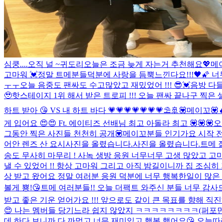
심쿵....
오직 널 ~
귀도리
오늘은 조금 늦게 자는거 추천해요💖
메
고마워 💓
정말 트메분들덕분에 사랑을 듬뿍느낀다요!!!🖤🌠 너무
ㅜㅜ
오늘 음중도 팬싸도 수고많았고 재밌었어 !!! 😎💓
음방 다
🥹
핫스테이지 1위 해서 받은 트로피 !!! 오늘 팬싸 끝나구 찍은 셀
하트 받아 😘 VS 내 하트 바다 💗💗💗💗💗💗💗⛱️🚢
💟메이꼬💟
게 입어요 😍😍 Ft. 에이티즈 선배님 최고 아돌라 최고 💟💟💟
오
그동안 찍은 사진들 천천히 공개💟
메이꼬분들 인기가요 시작 전에
어안 렌즈 산 요시
사진을 올렸습니다.
사진을 올렸습니다.
트메 
송도 무사히 마무리 ! 사녹 생방 응원 너무너무 고생 많았고 고마워요
낼 수 있었어 !! 항상 고마워 그리고 아직 밤길이니까 집 조심히 가
상 받고 왔어요 정말 여러분 응원 덕분에 너무 행복한일이 많은 
볼게 뿅!😘
트메 여러분들!! 오늘 더팩트 와주신 분들 너무 감사
받고 좋은 기운 얻어가요 !!! 앞으로도 같이 큰 목표를 향해 직진하
😍 나는 멤버들 당기느라 쉽지 않았지 ㅋㅋㅋㅋㅋㅋㅋㅋ(퍼포
데 하다 보니까 다 까먹고 너무 재미있고 행복 했어요😘 오늘따라