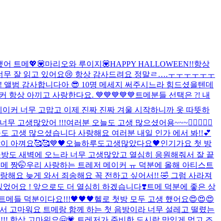
했어 트메💖
💟마리오와 루이지💟
HAPPY HALLOWEEN!!
항상
너무 잘 읽고 있어요😢 항상 감사드려요 정말ㄹ….ㅜㅜㅜㅜㅜㅜ
!!!! 앨범 감사합니다아 😎 10명 메세지 써주시느라 힘드셨을텐데
 항상 아끼고 사랑한다요. 💙💙💙💙💙
트메분들 선택은 ?! 내
메이커 너무 고맙고 이제 진짜 진짜 겨울 시작하니까 옷 따뜻하
무 고생많았어 !!!
여러분 오늘도 고생 많으셨어용~~~👍🏼👍🏼🥳
도 고생 많으셨습니다 사랑해요 여러분 내일 인가 에서 봐!!💕
 많이 아껴요🥰🥰
💙
🖤오늘하루도고생많았다요🖤
인기가요 첫 방
공방도 새벽에 오느라 너무 고생많았고 열심히 응원해줘서 잘 끝
메 짱🤭
우리 사랑하는 트레저 메이커 ㅠ 덕분에 올해 아티스트
해요 늦게 와서 죄송해요 꼭 전하고 싶어서!! 🤣 그럼 사라져
있었어요 ! 앞으로도 더 열심히 하겠습니다❣️
트메 덕분에 좋은 상
들 덕분이다요!!!🖤🖤🖤
헬로 첫방 모두 고생 했어요😍😍😍
줘서 고마워요 트메랑 함께 하는 첫 음방이라 너무 설레고 떨렸는
!! 항상 고마워요🤗💗 트레저가 준비한 도시락 맛있게 먹고 조