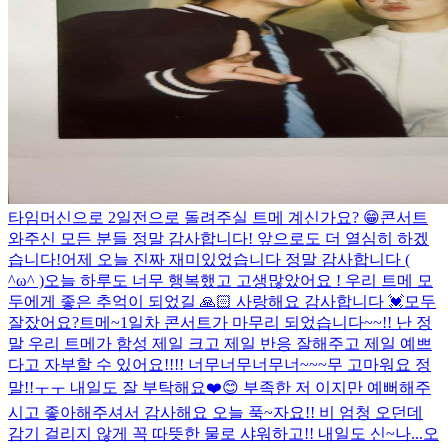
타임머신으로 2일전으로 돌려주실 트메 계신가요? 😁
콘서트
와주신 모든 분들 정말 감사합니다! 앞으로도 더 열심히 하겠
습니다!
어제 오늘 진짜 재미있었습니다 정말 감사합니다 (
^ω^ )
오늘 하루도 너무 행복했고 고생많았어요 ! 우리 트메 모
두에게 좋은 추억이 되었길 🙏🏻 사랑해요 감사합니다 💓
모두
잘잤어요?
트메~1일차 콘서트가 마무리 되었습니다~~!! 난 정
말 우리 트메가 함성 제일 크고 제일 반응 잘해주고 제일 예쁘
다고 자부할 수 있어요!!!! 너무너무너무너~~~무 고마워요 정
말!!ㅜㅜ 내일도 잘 부탁해요❤️😊 부족한 저 이지만 예뻐해주
시고 좋아해주셔서 감사해요 오늘 푹~자요!! 비 엄청 오던데
감기 걸리지 않게 꼭 따뜻한 물로 샤워하고!! 내일도 신~나...
오