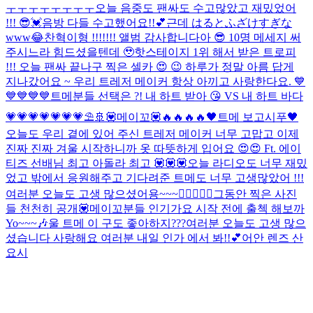
ㅜㅜㅜㅜㅜㅜㅜㅜ
오늘 음중도 팬싸도 수고많았고 재밌었어
!!! 😎💓
음방 다들 수고했어요!!💕근데 はるとふざけすぎな
www😂
찬혁이형 !!!!!!! 앨범 감사합니다아 😎 10명 메세지 써
주시느라 힘드셨을텐데 🥹
핫스테이지 1위 해서 받은 트로피
!!! 오늘 팬싸 끝나구 찍은 셀카 😍 😉 하루가 정말 아름 답게
지나갔어요 ~ 우리 트레저 메이커 항상 아끼고 사랑한다요. 💙
💙💙💙💙
트메분들 선택은 ?! 내 하트 받아 😘 VS 내 하트 바다
💗💗💗💗💗💗💗⛱️🚢
💟메이꼬💟
🔥🔥🔥🔥
🖤트메 보고시푸🖤
오늘도 우리 곁에 있어 주신 트레저 메이커 너무 고맙고 이제
진짜 진짜 겨울 시작하니까 옷 따뜻하게 입어요 😍😍 Ft. 에이
티즈 선배님 최고 아돌라 최고 💟💟💟
오늘 라디오도 너무 재밌
었고 밖에서 응원해주고 기다려준 트메도 너무 고생많았어 !!!
여러분 오늘도 고생 많으셨어용~~~👍🏼👍🏼🥳
그동안 찍은 사진
들 천천히 공개💟
메이꼬분들 인기가요 시작 전에 출첵 해보까
Yo~~~🎶
울 트메 이 구도 좋아하지???
여러분 오늘도 고생 많으
셨습니다 사랑해요 여러분 내일 인가 에서 봐!!💕
어안 렌즈 산
요시