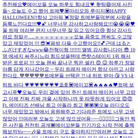
추천해요💖
메이꼬들 오늘 하루도 힘내요💗 홧팅😄
어제 사진
들~ 오늘도 수고 했어 트메💖
💟마리오와 루이지💟
HAPPY
HALLOWEEN!!
항상 고마워 💓
정말 트메분들덕분에 사랑을
듬뿍느낀다요!!!🖤🌠 너무너무 감사하고사랑해요!!!😭😭😭🖤
울 트메 여러분 편지 너무너무 잘 읽고 있어요😢 항상 감사드
려요 정말ㄹ….ㅜㅜㅜㅜㅜㅜㅜㅜ
오늘 음중도 팬싸도 수고많
았고 재밌었어 !!! 😎💓
음방 다들 수고했어요!!💕근데 はると
ふざけすぎなwww😂
찬혁이형 !!!!!!! 앨범 감사합니다아 😎 10
명 메세지 써주시느라 힘드셨을텐데 🥹
핫스테이지 1위 해서
받은 트로피 !!! 오늘 팬싸 끝나구 찍은 셀카 😍 😉 하루가 정말
아름 답게 지나갔어요 ~ 우리 트레저 메이커 항상 아끼고 사랑
한다요. 💙💙💙💙💙
트메분들 선택은 ?! 내 하트 받아 😘 VS 내
하트 바다 💗💗💗💗💗💗💗⛱️🚢
💟메이꼬💟
🔥🔥🔥🔥
🖤트메 보
고시푸🖤
오늘도 우리 곁에 있어 주신 트레저 메이커 너무 고맙
고 이제 진짜 진짜 겨울 시작하니까 옷 따뜻하게 입어요 😍😍
Ft. 에이티즈 선배님 최고 아돌라 최고 💟💟💟
오늘 라디오도
너무 재밌었고 밖에서 응원해주고 기다려준 트메도 너무 고생
많았어 !!!
여러분 오늘도 고생 많으셨어용~~~👍🏼👍🏼🥳
그동안 찍
은 사진들 천천히 공개💟
메이꼬분들 인기가요 시작 전에 출첵
해보까Yo~~~🎶
울 트메 이 구도 좋아하지???
여러분 오늘도 고