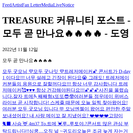
Feed
Artist
Fan Letter
Media
Live
Notice
TREASURE 커뮤니티 포스트 -
모두 곧 만나요🔥🔥🔥🔥 - 도영
2022년 11월 12일
모두 곧 만나요🔥🔥🔥🔥
모두 굿모닝 💜
모두 굿나잇 💜
트레저메이커🌠 콘서트가 D-day
1 이다요!!! 너무 설레고 긴장이 된다요😭 그래도! 트레저메이
커분들의 응원으로 잘할꺼다요!!! 항상 너무 감사합니다 트레
저매이커🥰♥️♥️♥️ 항상 건강해야된다요!!!🌠🌠🌠
사진을 올렸습
니다.
잘자 트메🫰
째째형x또또😎🤓
여러분들 정우데이 위버스
라이브 곧 시작합니다! 스케줄 때문에 오늘 일찍 찾아왔어요!
여러분 모두 굿모닝 입니다 🫶 모닝엔젤이 왔어요 편안한 주말
보내셨어요? 내 사랑 메이꼬 잘 지냈어요? ❤️❤️❤️❤️
고양이
🐈‍⬛ 사슴 🦌 4m37 To.트메 💓
루..루토야.?
콘서트 많은 관심 부
탁드립니다!!
심쿵....
오직 널 ~
귀도리
오늘은 조금 늦게 자는거