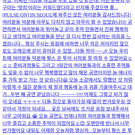
하고, 어쩌면 걱정을 하셨을 수도 있을 것 같은데! 이번 준규의 추
구미는 '멋짐'이라는 키워드였다라고 인지해 주셨으면 좋...
[PULSE ON] IN SEOUL에 와주신 모든 여러분들 감사드립니다!
여러분들 덕분에 아무도 다치지 않고 마무리 할 수 있었습니다! 공
연하면서 여러분들과 뛰어놀고 같이 추억 만들면서 진짜 행복하
다고 생각하고 여러분들을 만난 걸 다시 한번 감사하는 마음을 느
꼈습니다 .. 항상 주시는 응원에 비하면 너무 작은 저이지만 앞으
로도 오래오래 같이 걸어갈 수 있었...
다들 하이~~~🎶 오늘 우리
트메 여러분들 덕분에 펄스 온 투어 시작을 잘 마칠 수 있었어요☺️
☺️☺️ 준비과정들도 그리고 3일간의 여러분들과의 소중한 추억들
도 잊을 수 없이 너무 행복했었고 많이 해온 공연이지만 늘 에너지
를 가득 받고 가는 것 같습니다😃 오늘 소감에서도 말했던 것 처럼
이렇게 수 많은 분들이 제 말과 행동에 눈과 귀를 기울여주시고 대
가...
두번 째 공연 끝났습니다 ~~~~~~!!!! 어제도 그렇고 비가 많
이 오네요 ㅜㅜㅜㅜ 다들 집으로 돌아가실 때 많이 번거로우실 것
같아서 걱정이 되네요… 궂은 날씨에도 뜨거운 응원 보내주셔서
너무 고마워요 😭 오늘 공연도 언제나처럼 여러분들과 함께해서
너무 즐겁고 소중한 추억이 되었어요☺️😊 오랜만에 반나서 너무
반가웠어요 내일도 어제랑 오늘처럼 열심히...
오늘부터 펄스 온 투