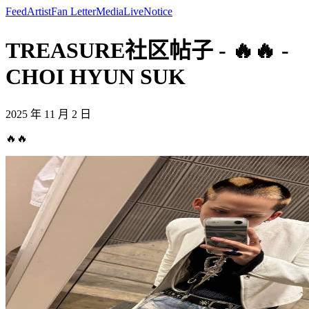
Feed
Artist
Fan Letter
Media
Live
Notice
TREASURE社区帖子 - 🔥🔥 -
CHOI HYUN SUK
2025 年 11 月 2 日
🔥🔥