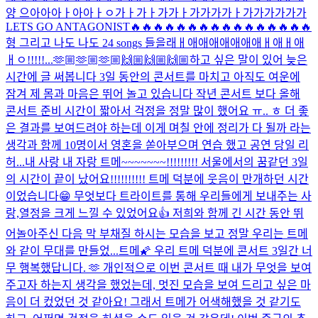
양 으아아아ㅏ아아ㅏㅇ가ㅏ가ㅏ가가ㅏ가가가가ㅏ가가가가가가
LETS GO ANTAGONIST🔥🔥🔥🔥🔥🔥🔥🔥🔥🔥🔥🔥🔥🔥🔥🔥
형 그리고 나도 나도 24 songs 들을래ㅐ애애애애애애애ㅐ애ㅐ애
ㅐㅇ!!!!!...
🫶🏼🫶🏼🫶🏼🙌🏼🙌🏼🙌🏼
하고 싶은 말이 있어 늦은
시간에 글 써봅니다 3일 동안의 콘서트를 마치고 아직도 여운에
잠겨 제 몸과 마음은 뛰어 놀고 있습니다 작년 콘서트 보다 올해
콘서트 준비 시간이 짧아서 걱정을 정말 많이 했어요 ㅠ.. ㅎ 더 좋
은 결과를 보여드려야 하는데 이게 며칠 안에 정리가 다 될까 라는
생각과 함께 10명이서 영혼을 쏟아부으며 연습 했고 공연 당일 리
허...
내 사랑 내 자랑 트메~~~~~~~!!!!!!!!! 서울에서의 꿈같던 3일
의 시간이 끝이 났어요!!!!!!!!!! 트메 덕분에 웃음이 만개하던 시간
이었습니다😁 무엇보다 트라이트를 통해 우리들에게 보내주는 사
랑,열정을 크게 느낄 수 있었어요👍 저희와 함께 긴 시간 동안 뛰
어놀아주신 다음 막 부채질 하시는 모습을 보고 정말 우리는 트메
와 같이 무대를 만들었...
트메🌠 우리 트메 덕분에 콘서트 3일간 너
무 행복했답니다. 🫶 개인적으로 이번 콘서트 때 내가 무엇을 보여
주고자 하는지 생각을 했었는데, 멋진 모습을 보여 드리고 싶은 마
음이 더 컸었던 것 같아요! 그래서 트메가 어색해했을 것 같기도