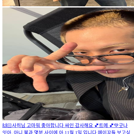
🙌🏻
사히님 고마워 좋아합니다 싸인 감사해요 💕
트메 💕
💚
굿나
잇
아. 아니 불과 몇분 사이에 아.
11월 1일 입니다 메이꼬들 보고싶