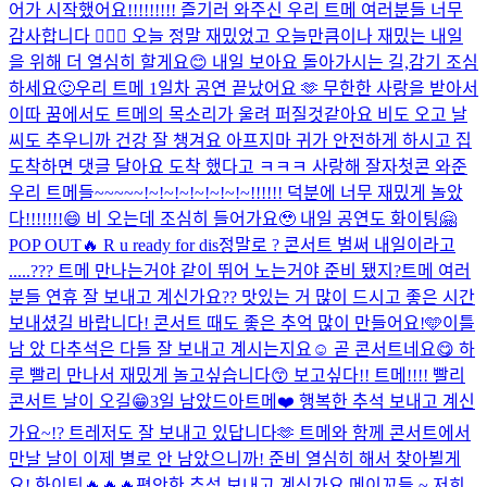
어가 시작했어요!!!!!!!!! 즐기러 와주신 우리 트메 여러분들 너무
감사합니다 🙇🏻‍♂️ 오늘 정말 재밌었고 오늘만큼이나 재밌는 내일
을 위해 더 열심히 할게요😊 내일 보아요 돌아가시는 길,감기 조심
하세요🙂
우리 트메 1일차 공연 끝났어요 🫶 무한한 사랑을 받아서
이따 꿈에서도 트메의 목소리가 울려 퍼질것같아요 비도 오고 날
씨도 추우니까 건강 잘 챙겨요 아프지마 귀가 안전하게 하시고 집
도착하면 댓글 달아요 도착 했다고 ㅋㅋㅋ 사랑해 잘자
첫콘 와준
우리 트메들~~~~~!~!~!~!~!~!~!~!!!!!! 덕분에 너무 재밌게 놀았
다!!!!!!!😄 비 오는데 조심히 들어가요🥹 내일 공연도 화이팅🤗
POP OUT🔥 R u ready for dis
정말로 ? 콘서트 벌써 내일이라고
.....??? 트메 만나는거야 같이 뛰어 노는거야 준비 됐지?
트메 여러
분들 연휴 잘 보내고 계신가요?? 맛있는 거 많이 드시고 좋은 시간
보내셨길 바랍니다! 콘서트 때도 좋은 추억 많이 만들어요!🩵
이틀
남 았 다
추석은 다들 잘 보내고 계시는지요☺️ 곧 콘서트네요😋 하
루 빨리 만나서 재밌게 놀고싶습니다😙 보고싶다!! 트메!!!! 빨리
콘서트 날이 오길😁
3일 남았드아
트메❤️ 행복한 추석 보내고 계신
가요~!? 트레저도 잘 보내고 있답니다🫶 트메와 함께 콘서트에서
만날 날이 이제 별로 안 남았으니까! 준비 열심히 해서 찾아뵐게
요! 화이팅🔥🔥🔥
편안한 추석 보내고 계신가요 메이꼬들 ~ 저희