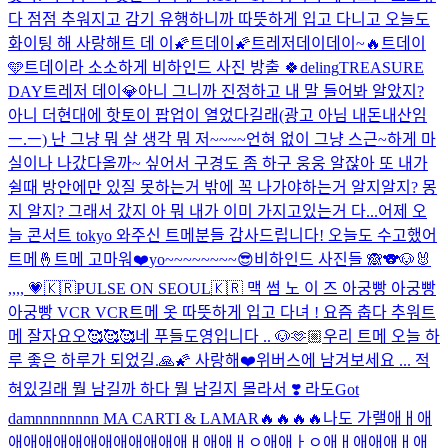
다 점점 추워지고 감기 유행하니까 따뜻하게 입고 다니고 오늘도
화이팅 해 사랑해
트 데 이
🌠트데이🌠
트레저데이데이~🔥
트데이
🩵
트데이라 소소하게 비하인드 사진 방출 🍀
deling
TREASURE
DAY
트레저 데이💎
아니 그니까 진정하고 내 말 들어봐 알았지?
아니 더현대에 핫토이 팝업이 열었다길래(광고 아님 내돈내산임
ㅡ.ㅡ) 난 그냥 뭐 살 생각 뭐 저~~~~언혀 없이 그냥 스근~하게 마
실이나 나갔다올까~ 싶어서 구경도 좀 하구 웅웅 알잖아 또 내가
쉴때 방안에만 있질 못하는거 밖에 꼭 나가야하는거 알지알지? 몽
지 알지? 그래서 갔지 아 뭐 내가 이미 가지고있는거 다...
어제 오
늘 콘서트 tokyo 와주신 트메분들 감사드립니다! 오늘도 수고했어
트메🤞
트메 고마워❤️
yo~~~~~~~~😎
비하인드 사진들 🙈
🐨🐶🐰
,,,, 💗
🇰🇷PULSE ON SEOUL🇰🇷 맥 썸 노 이 즈 아궁빵 아궁빵
아궁빵 VCR VCR
트메 옷 따뜻하게 입고 다녀 ! 요즘 춥다 추워
트
메 잘자요오🥰🥰🥰
네 푸들도영입니다 .. 🐶
🫶🏼
우리 트메 오늘 하
루 좋은 하루가 되었길.🙏🌠 사랑해❤️
위버스에 남겨보세요 ... 적
혀있길래 뭘 남길까 하다 뭘 남길지 몰라서 ❣️ 라도
Got
damnnnnnnnn MA CARTI & LAMAR🔥🔥🔥🔥나도 가랠애ㅐ애
애애애애애애애애애애애애ㅐ애애ㅐㅇ애애ㅏㅇ애ㅐ애애애ㅐ애