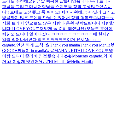
노래도 추천해요🫰
정말 행복한 날들이였습니다 우리 트레저
형님들 그리고 매니저형님들 스텝분들 정말 고생많으셨습니
다’! 트메도 고생했고 푹 쉬어요! 빠이
시원해...✨
마닐라 그리고
방콕까지 많은 트메를 만날 수 있어서 정말 행복했습니다ㅠㅠ
저희 트레저 앞으로도 많은 사랑과 응원 부탁드립니다 사랑합
니다 I LOVE YOU💛
재밌게 놀 준비 되셨나요?
오늘도 호아이
팅🫰
오 드디어 일어나셨다 ㅋㅋㅋㅋㅋㅋㅌㅋㅋㅋ
에 한시간
일찍 일어나버렸다 엨ㅋㅋㅋㅋㅋㅋ이거 요시
Momento
cargado.
안전 하게 도착 !🛬
Thank you manila
Thank you Manila💛
GOOD♥️
흰둥이 in manila🐶🐶
MAHAL KITA
I LOVE YOU
도영
이랑 드디어 졸리비 영접했습니다🥹🤩
Momento cargado.
와 이
거 왜 이렇게 맛있어요…?
Hi Manila 😃
Hello Manila