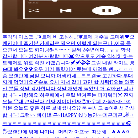
추억의 마스크...🫶
트메 비 조심해..!
💜
트메 공주들 고마워🖤
오
랜만이네 😃
기본 카메라로 찍으면 이렇게 되는구나..
이곡 들
으면서 오늘도 화이팅🥳
와~~~~ 벌써 2주년이다…ㅠㅠ 항상
감사합니다 여러분 사랑합니다💓 앞으로도 계속 열심히 하는
트레저로 위로 직진 하겠습니다💓💓😭😭 그럼 내일 라이브 뱅
송때 봐요💎💎
오우 이거 올렸어야 됐는데 까먹을 뻔…ㅋㅋㅋ
좀 오랜만에 금발 보니까 어색하네…ㅋㅋ
결국 고민하다 부대
찌개 먹었어요💕
속보 요시 저녁 같이 고민 할 사람!?
오늘 와주
신 분들 정말 감사합니다 정말 재밌게 놀았던 거 같아요! 감사
합니다 사랑해요!
하우페에서 우릴 반겨주는 피지워터🥹 진짜
오늘 무대 큰일났다 진짜 지이이인짜🥹
하우페 가볼까아 !
여
러분 오늘도 좋은 하루 보내셨나요?? 푹 쉬시고 놀아줘서 감사
합니다! 그럼~~ 빠이!
퇴근~
HAPPY 😋
✨
뇽안~~
피곤피곤..
✌️
ㅋ
ㅋㅎㅋㅋㅎㅎㅋㅎㅎㅋㅎㅎㅋㅎㅋㅎㅋㅎㅎㅋㅎㅋㅎㅎㅎ
🎧
🖐
오랜만에 밖에 나가니.. 머리가 아프군..
따뜻해…
🔥🔥🔥
이