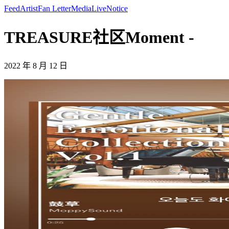
Feed
Artist
Fan Letter
Media
Live
Notice
TREASURE社区Moment -
2022 年 8 月 12 日