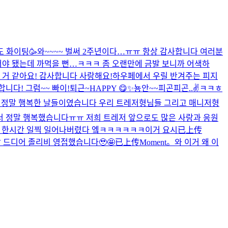
 화이팅🥳
와~~~~ 벌써 2주년이다…ㅠㅠ 항상 감사합니다 여러분
어야 됐는데 까먹을 뻔…ㅋㅋㅋ 좀 오랜만에 금발 보니까 어색하
 거 같아요! 감사합니다 사랑해요!
하우페에서 우릴 반겨주는 피지
니다! 그럼~~ 빠이!
퇴근~
HAPPY 😋
✨
뇽안~~
피곤피곤..
✌️
ㅋㅋㅎ

정말 행복한 날들이였습니다 우리 트레저형님들 그리고 매니저형
서 정말 행복했습니다ㅠㅠ 저희 트레저 앞으로도 많은 사랑과 응원
 한시간 일찍 일어나버렸다 엨ㅋㅋㅋㅋㅋㅋ이거 요시
已上传
 드디어 졸리비 영접했습니다🥹🤩
已上传Moment。
와 이거 왜 이