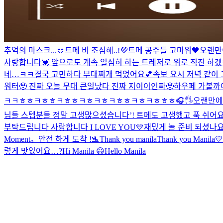
추억의 마스크...🫶
트메 비 조심해..!
💜
트메 공주들 고마워🖤
오랜만
사랑합니다💓 앞으로도 계속 열심히 하는 트레저로 위로 직진 하겠습니
네…ㅋㅋ
결국 고민하다 부대찌개 먹었어요💕
속보 요시 저녁 같이 
워터🥹 진짜 오늘 무대 큰일났다 진짜 지이이인짜🥹
하우페 가볼까아
ㅋㅋㅎㅎㅋㅎㅎㅋㅎㅎㅋㅎㅋㅎㅋㅎㅎㅋㅎㅋㅎㅎㅎ
🎧🖐
오랜만에 
님들 스텝분들 정말 고생많으셨습니다’! 트메도 고생했고 푹 쉬어요
부탁드립니다 사랑합니다 I LOVE YOU💛
재밌게 놀 준비 되셨나요
Moment。
안전 하게 도착 !🛬
Thank you manila
Thank you Manila💛
렇게 맛있어요…?
Hi Manila 😃
Hello Manila