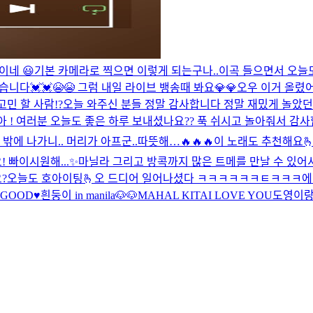
이네 😃
기본 카메라로 찍으면 이렇게 되는구나..
이곡 들으면서 오늘도
다💓💓😭😭 그럼 내일 라이브 뱅송때 봐요💎💎
오우 이거 올렸
고민 할 사람!?
오늘 와주신 분들 정말 감사합니다 정말 재밌게 놀았던
 !
여러분 오늘도 좋은 하루 보내셨나요?? 푹 쉬시고 놀아줘서 감사합
밖에 나가니.. 머리가 아프군..
따뜻해…
🔥🔥🔥
이 노래도 추천해요
! 빠이
시원해...✨
마닐라 그리고 방콕까지 많은 트메를 만날 수 있어
?
오늘도 호아이팅🫰
오 드디어 일어나셨다 ㅋㅋㅋㅋㅋㅋㅌㅋㅋㅋ
에
GOOD♥️
흰둥이 in manila🐶🐶
MAHAL KITA
I LOVE YOU
도영이랑