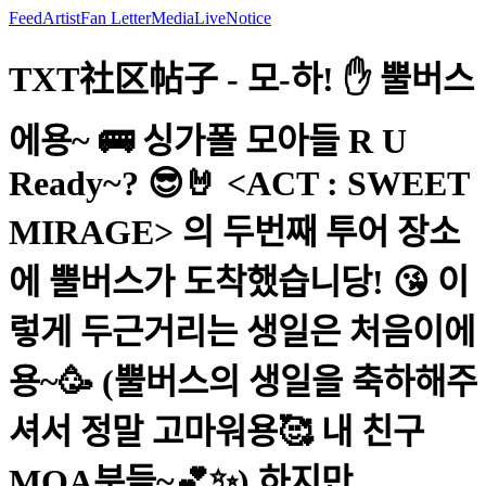
Feed
Artist
Fan Letter
Media
Live
Notice
TXT社区帖子 - 모-하! ✋ 뿔버스
에용~ 🚌 싱가폴 모아들 R U
Ready~? 😎🤘 <ACT : SWEET
MIRAGE> 의 두번째 투어 장소
에 뿔버스가 도착했습니당! 😘 이
렇게 두근거리는 생일은 처음이에
용~🥳 (뿔버스의 생일을 축하해주
셔서 정말 고마워용🥰 내 친구
MOA분들~💕✨) 하지만