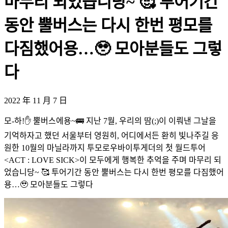
마무리 되었습니당~ 🥰 투어기간
동안 뿔버스는 다시 한번 평모를
다짐했어용…🥹 모아분들도 그렇
다
2022 年 11 月 7 日
모-하!✋ 뿔버스에용~🚌 지난 7월, 우리의 땀(;)이 이뤄낸 그날을
기억하자고 했던 서울부터 영원히, 어디에서든 환히 빛나주길 응
원한 10월의 마닐라까지 투모로우바이투게더의 첫 월드투어
<ACT : LOVE SICK>이 모두에게 행복한 추억을 주며 마무리 되
었습니당~ 🥰 투어기간 동안 뿔버스는 다시 한번 평모를 다짐했어
용…🥹 모아분들도 그렇다