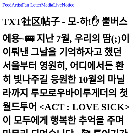
Feed
Artist
Fan Letter
Media
Live
Notice
TXT社区帖子 - 모-하!✋ 뿔버스
에용~🚌 지난 7월, 우리의 땀(;)이
이뤄낸 그날을 기억하자고 했던
서울부터 영원히, 어디에서든 환
히 빛나주길 응원한 10월의 마닐
라까지 투모로우바이투게더의 첫
월드투어 <ACT : LOVE SICK>
이 모두에게 행복한 추억을 주며