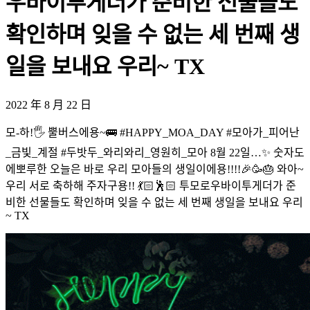
우바이투게더가 준비한 선물들도
확인하며 잊을 수 없는 세 번째 생
일을 보내요 우리~ TX
2022 年 8 月 22 日
모-하!🖐 뿔버스에용~🚌 #HAPPY_MOA_DAY #모아가_피어난
_금빛_계절 #두밧두_와리와리_영원히_모아 8월 22일…✨ 숫자도
에뽀루한 오늘은 바로 우리 모아들의 생일이에용!!!!🎉🥳🎂 와아~
우리 서로 축하해 주자구용!! 💃🏻🕺🏻 투모로우바이투게더가 준
비한 선물들도 확인하며 잊을 수 없는 세 번째 생일을 보내요 우리
~ TX