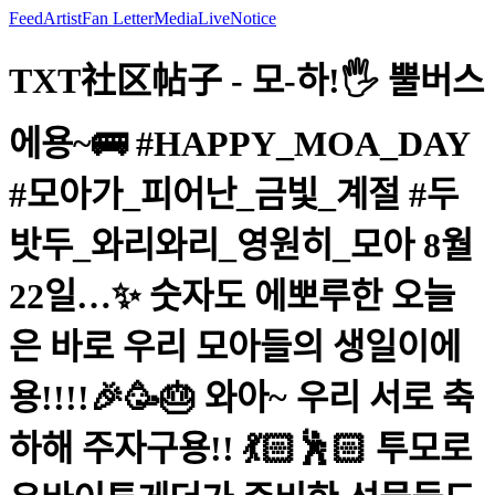
Feed
Artist
Fan Letter
Media
Live
Notice
TXT社区帖子 - 모-하!🖐 뿔버스
에용~🚌 #HAPPY_MOA_DAY
#모아가_피어난_금빛_계절 #두
밧두_와리와리_영원히_모아 8월
22일…✨ 숫자도 에뽀루한 오늘
은 바로 우리 모아들의 생일이에
용!!!!🎉🥳🎂 와아~ 우리 서로 축
하해 주자구용!! 💃🏻🕺🏻 투모로