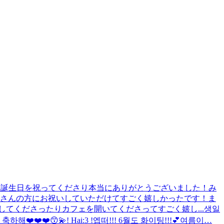
 誕生日を祝ってくださり本当にありがとうございました！み
くさんの方にお祝いしていただけてすごく嬉しかったです！ま
てくださったりカフェを開いてくださってすごく嬉し...
생일
축하해❤️❤️❤️😙💫
! Hai:3 !
엡떠!!! 6월도 화이팅!!!💕
여름이…