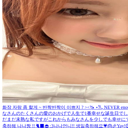
화장 자랑 좀 할게 ~ 반짝반짝이 이쁘지 ? ><🦄 ⋆𐙚₊ NEVER enough g
なさんのたくさんの愛のおかげで人生で1番幸せな誕生日でし
だまだ未熟な私ですがこれからもみなさんを少しでも幸せにで
축하해 나나짱 !! 🐈‍⬛🧁 :3
나나언니!! 생일축하해요💗🎂🎉
Yay!