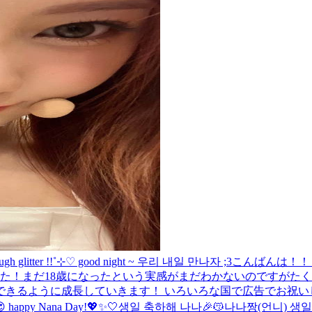
litter !!˚⊹♡ good night ~ 우리 내일 만나자 ;3
こんばんは！！
た！まだ18歳になったという実感がまだわかないのですがた
きるように成長していきます！ いろいろな国で広告でお祝いし
 happy Nana Day!💖✨🤍
생일 축하해 나나🎉😽
나나짱(언니) 생일 