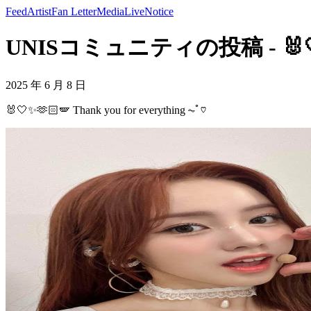
Feed
Artist
Fan Letter
Media
Live
Notice
UNISコミュニティの投稿 - 🐰🤍✨🫶
2025 年 6 月 8 日
🐰🤍✨🫶🏻🪽 Thank you for everything ⏦ﾟ♡︎