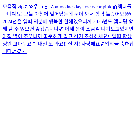
모음집.zip📁
🤎🥐🥨🍦🤍
on wednesdays we wear pink 🎀
엡떠들
나나예요! 오늘 아침에 일어났는데 눈이 와서 깜짝 놀랐어요!😳
2024년은 엡떠 덕분에 행복한 한해였으니까 2025년도 엡떠랑 함
께 할 수 있으면 좋겠습니다💕 이제 봄이 조금씩 다가오고있지만
아직 많이 추우니까 따뜻하게 입고 감기 조심하세요!! 엡떠 항상
정말 고마워요🫶 내일 또 봐요!! 잘 자! 사랑해요💕
입학을 축하합
니다🎉👏🎂