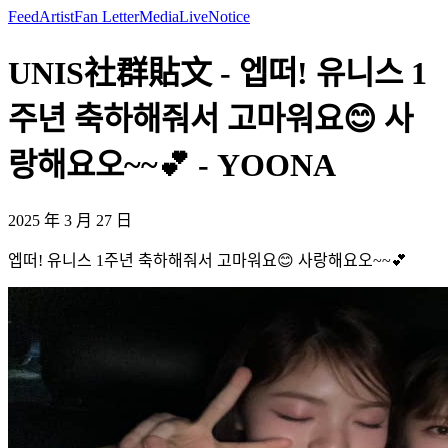
Feed
Artist
Fan Letter
Media
Live
Notice
UNIS社群貼文 - 엡떠! 유니스 1
주년 축하해줘서 고마워요😊 사
랑해요오~~💕 - YOONA
2025 年 3 月 27 日
엡떠! 유니스 1주년 축하해줘서 고마워요😊 사랑해요오~~💕