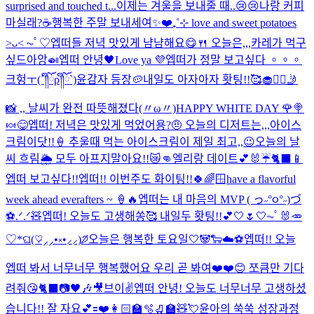
surprised and touched t...
이제는 겨울을 보내줄 때..😢😢
나랑 커피
마실래?☕️
행복한 주말 보내세여✨❤️
₊˚⊹ love and sweet potatoes
˃ᴗ˂ ⏦ﾟ♡︎
엡떠들 저녁 맛있게 냠냠해요😋🍴 오늘은,,,카레가 먹구
싶드아앙🍛
엡떠 안녕🖤
Love ya 💜
엡떠가 정말 보고싶다 。。。
크헝ㅜ(´༎ຶོρ༎ຶོ`)
윤감자 등장🥔
내일도 아자아자 홧팅!!🥰
🧁❤️‍🔥
🤳
📸 ,, 날씨가 완전 따뜻해졌다(〃ω〃)
HAPPY WHITE DAY 🌹🍭
🍬
😋
엡떠! 저녁은 맛있게 먹었어용?🤨 오늘의 디저트는,,,아이스
크림이닷!!🍦 추울때 먹는 아이스크림이 제일 최고,,😉
오늘의 날
씨 흐림🌦️ 모두 아프지말아요!!😿👊
엘리랑 데이트💕🐰☔️🐈‍⬛📱
엡떠 보고싶다!!
엡떠!! 이번주도 화이팅!!🍀🌈🪟
have a flavorful
week ahead everafters ~ 🍦🔥
엡떠는 내 마음의 MVP ( っ˶°૦°˶)づ
⚽️.ᐟ.ᐟ
🧸
엡떠! 오늘도 고생해쏭🥰 내일두 홧팅!!💕
🤍🌷🤍
⏦ﾟ🐰🥕
♡︎
*ଘ(♡̷⸝⸝•༝•⸝⸝)੭̸
오늘은 행복한 토요일🤍🐼🐑☁️⚽️
엡떠!! 오늘
엡떠 봐서 너무너무 행복했어요 우리 곧 봐여❤️❤️😊 쪼큼만 기다
려줘😘
🐈‍⬛📷🖤🎶🎥
브이✌️
엡떠 안녕! 오늘도 너무너무 고생하셨
습니다!! 잘 자요💕
🟰❤️
👩🏻‍🏫🫧🛼🏫🧸💘
윤아의 쑥쑥 성장과정