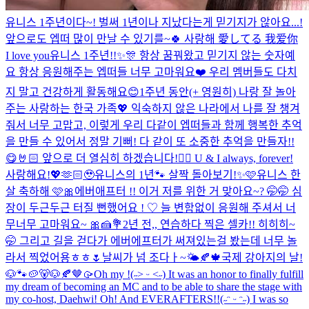
유니스 1주년이다~! 벌써 1년이나 지났다는게 믿기지가 않아요...!
앞으로도 엡떠 많이 만날 수 있기를~🍀 사랑해 愛してる 我爱你
I love you
유니스 1주년!!✨🎊 항상 꿈꿔왔고 믿기지 않는 숫자예
요 항상 응원해주는 엡떠들 너무 고마워요❤️ 우리 멤버들도 다치
지 말고 건강하게 활동해요😊
1주년 동안(+ 영원히) 나랑 잘 놀아
주는 사랑하는 한국 가족💖 익숙하지 않은 나라에서 나를 잘 챙겨
줘서 너무 고맙고, 이렇게 우리 다같이 엡떠들과 함께 행복한 추억
을 만들 수 있어서 정말 기뻐! 다 같이 또 소중한 추억을 만들자!!
😋🤘🏻 앞으로 더 열심히 하겠습니다!❤️‍🔥 U & I always, forever!
사랑해요!💖🫶🏻🥹
유니스의 1년🐾 살짝 돌아보기!✨🩷
유니스 한
살 축하해 🩷🎀
에버애프터 !! 이거 저를 위한 거 맞아요~? 🤭🤭 심
장이 두근두근 터질 뻔했어요 ! ‪♡ 늘 변함없이 응원해 주셔서 너
무너무 고마워요~ 🎀🍰💐
2년 전,, 연습하다 찍은 셀카!! 히히히~
🤭 그리고 길을 걷다가 에버에프터가 써져있는걸 봤는데 너무 놀
라서 찍었어용ㅎㅎ🌷
날씨가 넘 조다ㅏ~🌤️🍂🍁
국제 강아지의 날!
🐶🐾
🥔🐻🐶🍂🤎🥠
Oh my !(˶˃ ᵕ ˂˶) It was an honor to finally fulfill
my dream of becoming an MC and to be able to share the stage with
my co-host, Daehwi! Oh! And EVERAFTERS!!(˶ᵔ ᵕ ᵔ˶) I was so