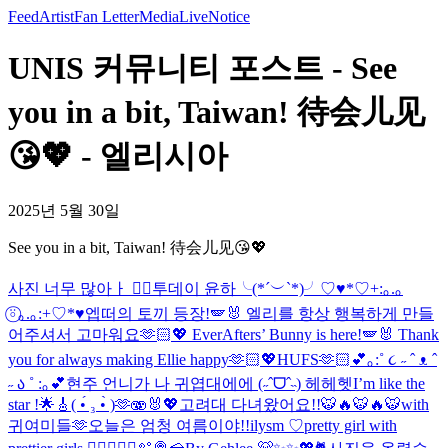
Feed
Artist
Fan Letter
Media
Live
Notice
UNIS 커뮤니티 포스트 - See
you in a bit, Taiwan! 待会儿见
😘💖 - 엘리시아
2025년 5월 30일
See you in a bit, Taiwan! 待会儿见😘💖
사진 너무 많아ㅏ 😵‍💫
투데이 윤하╰(*´︶`*)╯♡
♥*♡+:｡.｡
⍤⃝｡.｡:+♡*♥
엡떠의 토끼 등장!🪽🐰 엘리를 항상 행복하게 만들
어주셔서 고마워요🫶🏻💖 EverAfters’ Bunny is here!🪽🐰 Thank
you for always making Ellie happy🫶🏻💖
HUFS🫶🏻
💕｡:˚ ૮ ˶ ˆ ᴥ ˆ
˶ ა ˚ :｡💕
현주 언니가 나 귀엽대에에 (˶ˆᗜˆ˵) 헤헤헷
I’m like the
star !🌟🎸
( •́ ₃ •̀ )🫶
🫨🐰💖
고려대 다녀왔어요!!🐯🔥🐯🔥🐯
with
귀여미들🫶
오늘은 엄청 여름이야!!
ilysm ♡
pretty girl with