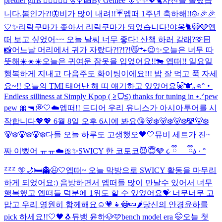
prettier girls 😮‍💨
🧑‍🍳🐰🫧🍭🍰
By Gehlee 🐻✨✨💖🐈
사진을 올렸습
니다.
봄인가?!🦋
비가 많이 내려!!☔️
엡떠 1주년 축하해!!🥳🎉🎉
🤍✨
리락쿠마가 좋아서 리락쿠마가 되었습니다!
야옹🐈😺🩶
엡
떠 보고 싶었어~~ 오늘 날씨 너무 좋다! 산책 하러 갈래?🫶🏻
📸
어느날 머리에서 귀가 자랐다?!?!?!😼🐾
😉✨
오늘은 너무 따
뜻해☀️☀️☀️
오늘은 귀여운 잠옷을 입었어요!!🐄 엡떠!! 일요일
행복하게 지내고 다음주도 화이팅이에요!!! 밥 잘 먹고 푹 자세
요~!! 오늘의 TMI 태어난 해 띠 얘기하고 있었어요🐷🐮
｡𖦹°‧
Endless silliness at Simply Kpop ( ≧ᗜ≦) thanks for tuning in ⭑.ᐟ
pew
pew 🎀🔫
💭🤍☁️
엡떠!! 드디어 우리 유니스가 아시아투어를 시
작합니다💖💖 6월 8일 오후 6시에 봐요😘
🐻‍❄️🐻‍❄️🐻‍❄️🐼🐻‍❄️
🐻‍❄️🐻‍❄️🐻‍❄️
다들 오늘 하루도 고생했오🖤🤍
뮤비 세트가 진~
짜 이뻤어 ㅠㅠ☁️🎀✨
SWICY 한 코토코😈😇
🩵 ૮ ྀི_ _ ྀིა · °
ᙆᙆᙆ 🩵
🌙🛏️👻😉🤍
엡떠~ 오늘 막방으로 SWICY 활동을 마무리
하게 되었어요:) 음방하면서 엡떠들 많이 만날수 있어서 너무
행복했고 엡떠들 덕분에 1위도 할 수 있었어요💝 너무너무 고
맙고 우리 영원히 함께해요☺️💗
👧😳🍬🌶️
당신의 안경윤하를
pick 하세요!!
🤍🖤🐧
뮤뱅 윤하🐶🩷
bench model era 🤭
오늘 첫