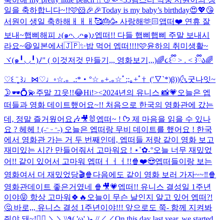
일을 축하합니다~!!🩷🐹🎉🎉
Today is my baby’s birthday😍💖😘
서원이 생일 축하해ㅐㅐㅐ🥰🎂🥳 사랑해🫶🏻
앱떠❤️ 연휴 잘
보내~
햅삐해피 ♪(๑ᴖ◡ᴖ๑)♪
엡떠!! 다들 햅삐햅삐 주말 보내시
라요~😆
일본에서🇯🇵✨
밥 먹어 엡떠!!!!🩷
윤하의 취미생활~
ヾ(๑╹◡╹)ﾉ" ( 이것저것 만들기,,, 영화보기,,,)
🌈૮꒰ྀི > . < ꒱ྀིა🌈
♡꒰ ¨̮͚ ꒱♩⋈♡♩◦
☆.。.:*・°☆ ｡+.｡☆ﾟ:;｡+ﾟ†_(′▽`*)β))
🌜굿나잇~
🌛
🕶️💍💫
주말 끄읏!!😂
Hi!><
2024년의 유니스 📸💗
오늘은 엡
떠들과 영화 데이트했어요~!! 처음으로 한국의 영화관에 갔는
데, 정말 즐거웠어요🎶🎥🐰
엡떠~ ! ᡣ𐭩 제 마음을 읽을 수 있나
요 ? 헤헤 ! (˶ᵔ ᵕ ᵔ˶) 오늘은 엡떠랑 무비 데이트를 했어요 ! 한국
에서 영화관 가는 거 두 번째인데, 엡떠들 저랑 같이 영화 보고
재미있는 시간 만들어줘서 고마워요 ! ⋆˚✿˖°
오늘 너무 재밌었
어!! 같이 있어서 고마워 엡떠ㅓㅓㅓ!!🍿❤️😍
엡떠들이랑 보는
영화여서 더 재밌었당🎬🍿
다음에도 같이 영화 보러 가자~~‼️🍿
영화관데이트 좋은거였네 🍿🎥💗
엡떠!! 유니스 결성일 1주년
이야😝 항상 고마워🍀🔥
오늘이 무슨 날인지 알고 있어 엡떠?!
🤔 바로,,, 유니스 결성 1주년이야!!! 앞으로도 쭉- 함께 지켜봐
줘야 돼~!❤️‍🔥 ＼＼\\٩( 'ω' )و //／／
On this day last year, we started