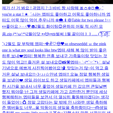
제가 산 거 봐요 ! 귀엽지 ? :3 바비 짱 사랑해 🎀👛
❄️☃️🌨️
˗ˏˋ
you're a star ! ★ ˎˊ˗
나는 엡떠도 좋아하고 어묵도 좋아하니까 엡
떠도 어묵 많이 먹어 추우니까 ❄️🌨️🍢🍥
Table for two please !><
🍬
좋아요 ˃ ᵕ ˂💖🧁
2월도 화이팅😊
윤하의 어릴 적 사진 모
음.zip (*^ω^*)
2월이닷 ⌯•ᗢ•⌯ಣ
벌써 1월 끝이야ㅑㅑ…. (´༎ຶོρ༎ຶོ
`) 2월도 잘 부탁해 엡떠~🍓✌️
🤍😎🖤
so obsesseddd ㅠ the pink
one is what my soul looks like btw
엡떠 새해 복 많이 받아 좋은
하루 보내❤️
엡떠! 행복한 연휴 보내구 가족들이랑 맛있는 것
도 많이 먹고!! 즐거운 설 보내요😊
📸💟
엡떠~╰(*´︶`*)╯설날
기념으로 예쁘게 사진찍어봤어요!🩰 맛있는거 많~이 먹고 즐
거운 설날 보내요!!>3<
♪♪☆
안녕 엡떠!! 오늘 정말 행복한 생일
을 보냈어❤️ 생일 라이브도 하고 생일카페에서 엡떠들과 행복
한 시간을 보내서 너무 좋었어 생일카페 안 갔으면 큰일날뻔
했지 뭐야😝 난 그저 생일카페에 가고 감탄한거 뿐인데 세상
행복해하는 엡떠들을 보면서 더 열심히 활동해야겠다는 생각
이 들었어✨💍 정말 고맙다는 말 밖에 안 나와🫶 생일 축하해
준 멤버들도 너무...
울 막둥이의 생일을 축하함미다~~🎂
생일
축하해 my pretty little peach !! 🍑🤏<33
햄스터 막둥 서원이의 생