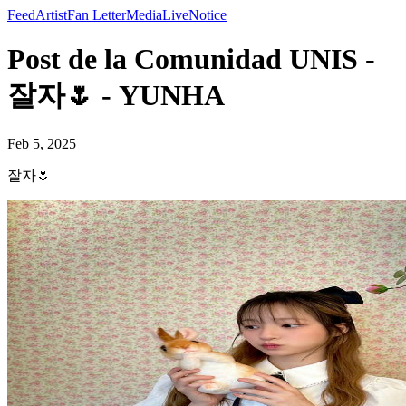
Feed
Artist
Fan Letter
Media
Live
Notice
Post de la Comunidad UNIS -
잘자🌷 - YUNHA
Feb 5, 2025
잘자🌷