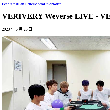
Feed
Artist
Fan Letter
Media
Live
Notice
VERIVERY Weverse LIVE - 
2023 年 6 月 25 日