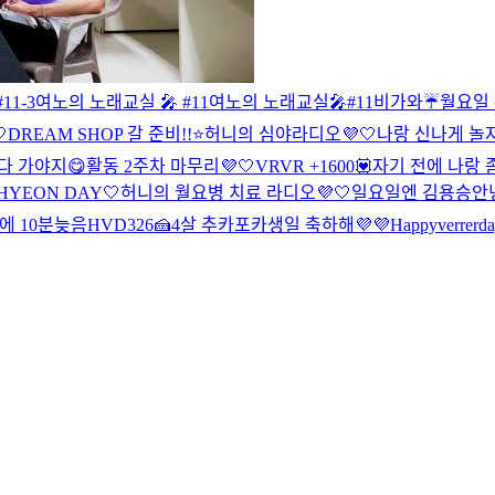
11-3
여노의 노래교실 🎤 #11
여노의 노래교실🎤#11
비가와☔️
월요일 

DREAM SHOP 갈 준비!!⭐️
허니의 심야라디오💜🤍
나랑 신나게 놀
다 가야지😋
활동 2주차 마무리💜🤍
VRVR +1600💟
자기 전에 나랑 
HYEON DAY🤍
허니의 월요병 치료 라디오💜🤍
일요일엔 김용승
안
에 10분늦음
HVD326🍰
4살 추카포카
생일 축하해💜💜
Happyverrerd