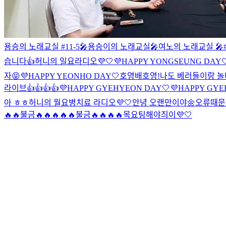
용승의 노래교실 #11-5🎤
용승이의 노래교실🎤
여노의 노래교실 🎤#
습니다👍
허니의 일요라디오💜🤍
💜HAPPY YONGSEUNG DAY
자😝
💜HAPPY YEONHO DAY🤍
호영배
호영!
나도 베러들이랑 놀
라이브👍👍👍👍
💜HAPPY GYEHYEON DAY🤍
💜HAPPY GYE
아 ㅎㅎ
허니의 월요병치료 라디오💜🤍
안녕 오랜만이야🌼
오류때문
🔥🔥
불금🔥🔥🔥🔥🔥
불금🔥🔥🔥🔥
목요팅해야즤이💜🤍