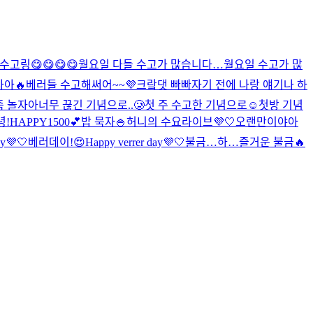
수고링😋😋😋😋
월요일 다들 수고가 많습니다…
월요일 수고가 많
자아🔥
베러들 수고해써어~~💜
크랔댓 빠빠
자기 전에 나랑 얘기나 하
좀 놀자아
너무 끊긴 기념으로..🥲
첫 주 수고한 기념으로☺️
첫방 기념
녕!
HAPPY1500💕
밥 묵자🍚
허니의 수요라이브💜🤍
오랜만이야아
ay💜🤍
베러데이!😍
Happy verrer day💜🤍
불금…
하…즐거운 불금🔥