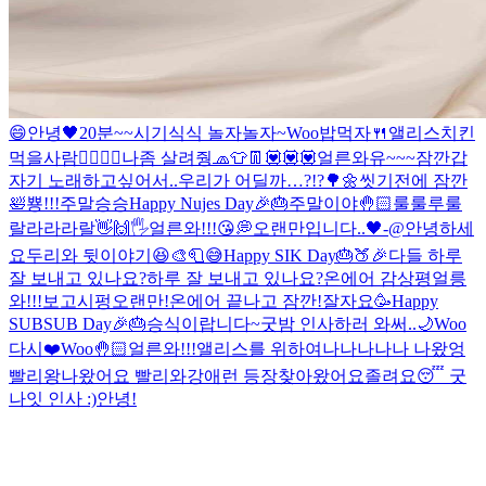
😄
안녕🖤
20분~~
시기식식 놀자놀자~
Woo
밥먹자🍴
앨리스
치킨
먹을사람🙋‍♀️🙋‍♂️
나좀 살려줭
🧢👕👖
💟💟💟
얼른와유~~~
잠깐
갑
자기 노래하고싶어서..
우리가 어딜까…?!?🌳🌼
씻기전에 잠깐
🛀
뿅!!!
주말
승승
Happy Nujes Day🎉🎂
주말이야🤚🏻
룰룰루룰
랄라라라랄
👋🙌🖐
얼른와!!!😘
💭
오랜만입니다..🖤-@
안녕하세
요
두리와 뒷이야기😆
🎨🧻😅
Happy SIK Day🎂🍑🎉
다들 하루
잘 보내고 있나요?
하루 잘 보내고 있나요?
온에어 감상평
얼릉
와!!!보고시펑
오랜만!
온에어 끝나고 잠깐!
잘자요
🥳Happy
SUBSUB Day🎉🎂
승식이랍니다~
굿밤 인사하러 와써..🌙
Woo
다시❤️
Woo🤚🏻
얼른와!!!
앨리스를 위하여
나나나나나 나왔엉
빨리왕
나왔어요 빨리와
강애런 등장
찾아왔어요
졸려요😴 굿
나잇 인사 :)
안녕!