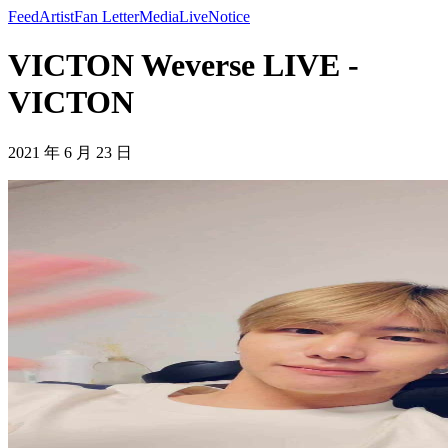
Feed
Artist
Fan Letter
Media
Live
Notice
VICTON Weverse LIVE -
VICTON
2021 年 6 月 23 日