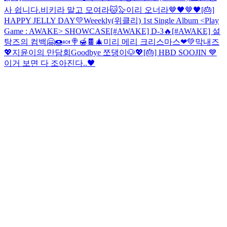
사 쉽니다.
비키라 말고 모여라🐱🦭
이리 오너라🤎🖤🤎🖤
[🎂]
HAPPY JELLY DAY💛
Weeekly(위클리) 1st Single Album <Play
Game : AWAKE> SHOWCASE
[#AWAKE] D-3🔥
[#AWAKE] 설
탕즈의 컴백🤗🍩🍬🍭🍯🍫
🎄미리 메리 크리스마스❤💚
막내즈
💖
지윤이의 만담회
Goodbye 쪼댕이🐶💖
[🎂] HBD SOOJIN 💙
이거 보면 다 조아진다..🖤