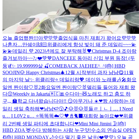
오늘 졸업했짠!!!아💜💛💚
졸업식을 마친 재희가 왔어요💜💛💚
나혼자…
만쉐이🙌🏻
위클리에게 항상 빛이 돼 준 데일리~~~💫
💫💫
데일리 💜 2023년에도 잘 부탁해🐰🖤
Christmas D-4 조아랑
즐겨보까아~~?¿❤️💚🤎
DANCEEE 동아리 신입 부원 등장! (두
둥)💃✨
19.999999살 🍒
COMEBACK JAEHEE^_^
[🎂] HBD
SOOJIN🐶
Happy Christmas🎄
12월 시작부터 과자 냠냠😋
11월
의 마지막 날✨ 위클리랑⭐️ 데일리랑💖
데이와 노래를🎶🎤
화요
일엔 짠이랑🤍🐰2
화요일엔 짠이랑🤍🐰
델리들 들어와 재희 왔
다😗
Weeekly in Jakarta🇲🇨
🎀수다아~🧸
노래도 하고 춤도 하
구,,,
🏫학교 다녀왔습니다아!! 😏
아무거나 ☀️
❤짱 사랑하는 데
일리 생일 축하해❤
냠냠🍉😙🎵
🐶🐰🐶🐰
들ㄹㅣㄴㅣ… I Need
u… I L0V2 u… ⭐
똑똑똑☁️🤍
🖤📓🐈‍⬛
재희랑 놀아요❤️
❤위클
리 2번째 생일 파티에 초대합니다❤
Mini Mini Jimini 🌛
[🎂]
HBD ZOA 🦌
수다 방해하는 사람 누구얏!
수소의 연습실 OPEN
💃
[🎂] HBD MONDAY🌙
수다 떨기 좋은 날🌞
(❤️💙💛) 오늘 공