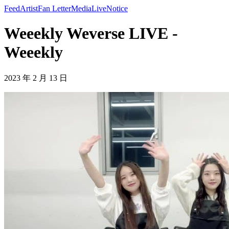
Feed
Artist
Fan Letter
Media
Live
Notice
Weeekly Weverse LIVE -
Weeekly
2023 年 2 月 13 日