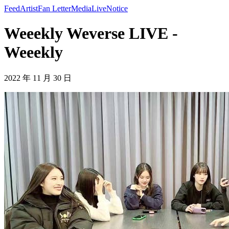
Feed
Artist
Fan Letter
Media
Live
Notice
Weeekly Weverse LIVE -
Weeekly
2022 年 11 月 30 日