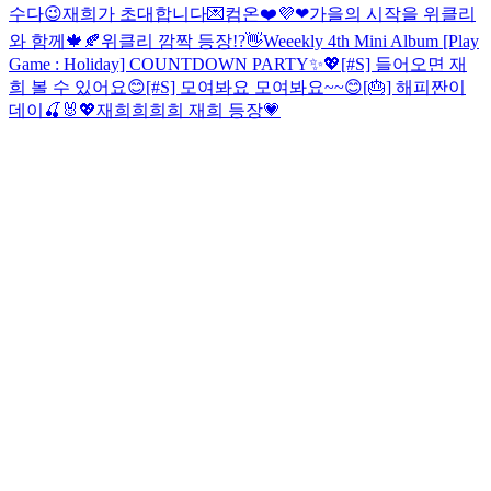
수다😉
재희가 초대합니다💌컴온❤️
💜❤
가을의 시작을 위클리
와 함께🍁🍂
위클리 깜짝 등장!?👋
Weeekly 4th Mini Album [Play
Game : Holiday] COUNTDOWN PARTY✨💖
[#S] 들어오면 재
희 볼 수 있어요😊
[#S] 모여봐요 모여봐요~~😊
[🎂] 해피짠이
데이🍒🐰💖
재희희희희 재희 등장💗