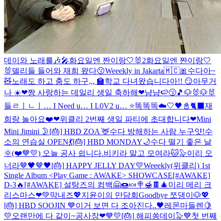
데이와 노래를🎶🎤
화요일엔 짠이랑🤍🐰2
화요일엔 짠이랑🤍
🐰
델리들 들어와 재희 왔다😗
Weeekly in Jakarta🇲🇨
🎀수다아~
🧸
노래도 하고 춤도 하구,,,
🏫학교 다녀왔습니다아!! 😏
아무거
나 ☀️
❤짱 사랑하는 데일리 생일 축하해❤
냠냠🍉😙🎵
🐶🐰🐶🐰
들ㄹㅣㄴㅣ… I Need u… I L0V2 u… ⭐
똑똑똑☁️🤍
🖤📓🐈‍⬛
재
희랑 놀아요❤️
❤위클리 2번째 생일 파티에 초대합니다❤
Mini
Mini Jimini 🌛
[🎂] HBD ZOA 🦌
수다 방해하는 사람 누구얏!
수
소의 연습실 OPEN💃
[🎂] HBD MONDAY🌙
수다 떨기 좋은 날
🌞
(❤️💙💛) 오늘 공사 쉽니다.
비키라 말고 모여라🐱🦭
이리 오
너라🤎🖤🤎🖤
[🎂] HAPPY JELLY DAY💛
Weeekly(위클리) 1st
Single Album <Play Game : AWAKE> SHOWCASE
[#AWAKE]
D-3🔥
[#AWAKE] 설탕즈의 컴백🤗🍩🍬🍭🍯🍫
🎄미리 메리 크
리스마스❤💚
막내즈💖
지윤이의 만담회
Goodbye 쪼댕이🐶💖
[🎂] HBD SOOJIN 💙
이거 보면 다 조아진다..🖤
레몬마들렌🍋
💛
오랜만에 다 같이~
공사장❤💙💛
[🎂] 해피쏭데이🦭💙
첫 번째