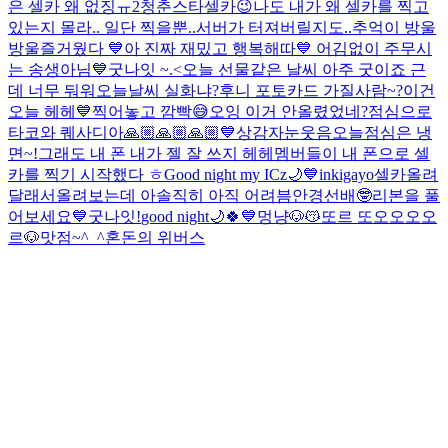
은 셀카 왜 없징ㅠ
2
청춘스타셀카😉
나도 내가 왜 셀카를 찍고
있는지 몰라.. 일단 찍을뿐..
서버가 터져버릴지도..
추억이 방울
방울
즐거웠다 💙
아 진짜 재밌고 행복해따💙 어김없이 주무시
는 송생아님
💙
굿나잇 ~.<
오늘 선물같은 날씨 아주 굿이죠 근
데 너무 둬워
오늘날씨 실화냐?
후니 포토카드 가질사람~?
이건
오늘 헤헤💙
찍어놓고 깜빡😅
오잉 이거 안올렸었네?
점심으로
타코와 퀘사디아
🙏🏼🙏🏼🙏🏼💙
상감자눈웃음
오늘점심은 냉
면~!
그래도 내 폰 내가 젤 잘 쓰지 헤헤
멤버들이 내 폰으로 셀
카를 찍기 시작했다 ㅎ
Good night my ICz🌙💙
inkigayo
셀카올려
달래서올려보는데 아솔직히 아직 어려븜
안경선배🤓
리본을 풀
어보세요💙
굿나잇!
good night🌙🍀💙
멍냥🐶😽
또르 또오오오오
르🐶
맛점~^_^
혼돈의 위버스