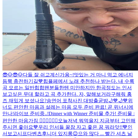
😎🐶😎🐶
다들 잘 쉬고계신가용~!
맛있는 거 마니 먹고 에너지
듬뿍 충전하기길💙
힙플페에서 노래 추천하나 받는다. 내 수록
곡 모르는 일반힙합팬분들한텐 미안하지만 한곡정도는 인서
보고싶은 무대 할라고 곡 추가한다. 자, 말해보거라
구해줘 홈
즈 재밌게 보셨나요?
송연어 포착사진 대방출
굳밤🌙💙🌙💙
위
너도 편안한 마음과 설레는 마음 모두 준비 완료! 곧 위너시에
만나!
라이브 준비중..!
Dinner with Winner 준비물 추가! 준비물 :
편안한 마음가짐 👍🏻💙👍🏻🤍
오늘저녁 뭐먹을지 지금부터 고민해
주시면 좋아요💙
우리 인서들 꿀잠 자고 좋은 꿈 꿔라앗!!💙
인
서보고시프다
벤츠후니
더 있지롱😉
으와 많다 ... 빨간 셔츠 날