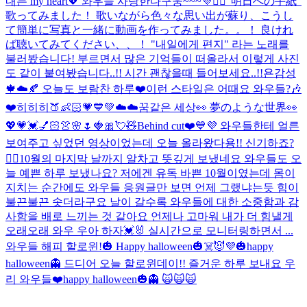
내는 my heart💖 와우들 사랑한다구웅~~~💜🙆‍♀️
"明日への手紙"
歌ってみました！ 歌いながら色々な思い出が蘇り、こうし
て簡単に写真と一緒に動画を作ってみました。。！ 良けれ
ば聴いてみてください、、！ "내일에게 편지" 라는 노래를
불러봤습니다! 부르면서 많은 기억들이 떠올라서 이렇게 사진
도 같이 붙여봤습니다..!! 시간 괜찮을때 들어보세요..!!
욘감성
🍁☁️🍂 오늘도 보람찬 하루❤️
이런 스타일은 어때요 와우들?🎶
❤️
히히히🍑👶🏻💗💙💚
☁️☁️꿈같은 세상👀 夢のような世界👀
💖💗💓💅🏻👚🌸🌷🍓🎀💘🧸
Behind cut❤️💙💜 와우들한테 얼른
보여주고 싶었던 영상이었는데 오늘 올라왔다용!! 신기하죠?
👍🏻
10월의 마지막 날까지 알차고 뜻깊게 보냈네요 와우들도 오
늘 예쁜 하루 보냈나요? 저에겐 유독 바쁜 10월이였는데 몸이
지치는 순간에도 와우들 응원글만 보면 언제 그랬냐는듯 힘이
불끈불끈 솟더라구요 날이 갈수록 와우들에 대한 소중함과 감
사함을 배로 느끼는 것 같아요 언제나 고마워 내가 더 힘낼게
오래오래 와우 우아 하자💓🐰 실시간으로 모니터링하면서 ...
와우들 해피 할로윈!🎃 Happy halloween🎃☠️😈💜
🎃happy
halloween👻 드디어 오늘 할로윈데이!! 즐거운 하루 보내요 우
리 와우들❤️
happy halloween🎃👻 🙀🙀🙀