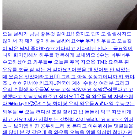
오늘 날씨가 넘넘 좋은것 같아요!! 춥지도 덥지도 쌀쌀하지도
않아서 딱 제가 좋아하는 날씨에요⭐️❤️ 우리 와우들도 오늘같
이 맑은 날씨 좋아하죠?? 기다리고 기다리던 신나는 금요일이
니까 화이팅해서 하루를 행복하게 보내봐요 :)
수능 너무너무
수고하셨어요 와우들❤️ 오늘은 푸욱 자요😍 TMI: 요즘은 흰
우유를 조금 잘 먹는 거 같아요!! 어렸을 땐 있어도 안 먹었는
데 요즘은 맛있더라고요👍🏻 그리고 아직 성장기이니까 키 커야
죠... ㅎㅎ 민서야 키크자..
전국에 계신 수험생 여러분 그리고
우리 수험생 와우들💓 오늘 고생 많았어요 정말🥺잘했다고 고
생했다고 토닥토닥해주고 싶어요🙆‍♀️👏 울 와우들 넘 자랑스럽
다!❤️
today!!!🙄💦‼️
수능 화이팅 우리 와우들🔥💕
내일 수능보는
와우들!❤️ 오늘 컨디션 조절 잘하고 밥 든든히 먹구 따뜻하게
입고 가요!! 제가 시험보는 것처럼 같이 떨리네요ㅎㅎ>.< 위버
스나 브이앱 하면 공부하느라 못 본다고 아쉬워하는 댓글들을
꽤 많이 본 것 같은데 울 와우들 오늘을 위해 열심히 참아가면