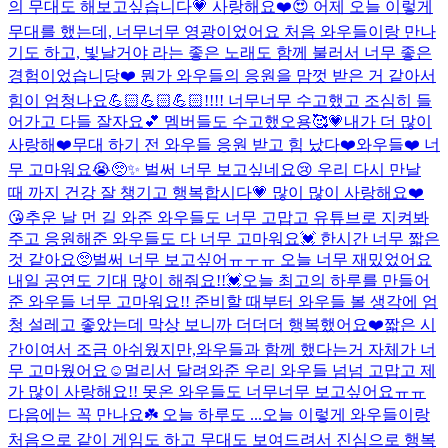
의 무대도 해보고싶습니다💗 사랑해요❤️
😍 어제 오늘 이렇게
무대를 했는데, 너무너무 영광이었어요 처음 와우들이랑 만나
기도 하고, 빛날거야 라는 좋은 노래도 함께 불러서 너무 좋은
경험이었습니당❤️ 뭔가 와우들의 응원을 맘껏 받은 거 같아서
힘이 엄청나요💪🏻💪🏻💪🏻!!!! 너무너무 수고했고 조심히 들
어가고 다들 잘자요💕 멤버들도 수고했오용🥰💗
내가 더 많이
사랑해❤️
무대 하기 전 와우들 응원 받고 힘 났다❤️
와우들❤️ 너
무 고마워요😭🥺✨ 벌써 너무 보고싶네요😢 우리 다시 만날
때 까지 건강 잘 챙기고 행복합시다💗 많이 많이 사랑해요❤️
😘
추운 날 먼 길 와준 와우들도 너무 고맙고 유튜브로 지켜봐
주고 응원해준 와우들도 다 너무 고마워요💓 한시간 너무 짧은
것 같아요🥺벌써 너무 보고싶어ㅠㅜㅠ 오늘 너무 재밌었어요
내일 공연도 기대 많이 해줘요!!💓
오늘 최고의 하루를 만들어
준 와우들 너무 고마워요!! 준비할 때부터 와우들 볼 생각에 엄
청 설레고 좋았는데 막상 보니까 더더더 행복했어요❤️짧은 시
간이여서 조금 아쉬웠지만,와우들과 함께 했다는거 자체가 너
무 고마웠어요☺️멀리서 달려와준 우리 와우들 넘넘 고맙고 제
가 많이 사랑해요!! 못온 와우들도 너무너무 보고싶어요ㅠㅠ
다음에는 꼭 만나요☘️ 오늘 하루도 ...
오늘 이렇게 와우들이랑
처음으로 같이 게임도 하고 무대도 보여드려서 진심으로 행복