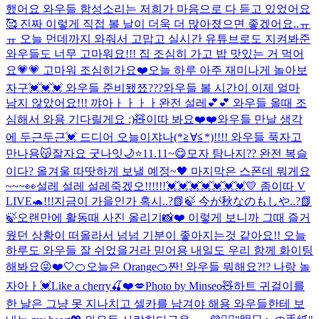
했어요 와우들 함성소리는 저희가 마음으로 다 듣고 있었어요
🥰 진짜 이렇게 직접 볼 날이 더욱 더 많아졌으면 좋겠어요..ㅠ
ㅠ 오늘 먼데까지 와줘서 고맙고 실시간 유튜브로도 지켜봐준
와우들도 너무 고마워요!!! 집 조심히 가고 밥 맛있는 거 먹어
요💗💗 고마워 조심히가요❤️
오늘 하루 아주 재미나게 놀아보
자구💓💓💓 와우들 준비됐쬬???
와우들 볼 시간이 이제 얼마
남지 않았어요!!! 꺄아ㅏㅏㅏㅏ완전 설레💕💕 와우들 올때 조
심해서 와용 기다릴게요 :)🧸
이따 봐요❤️❤️
와우들 만날 생각
에 두근두근💓 드디어 오늘이쟈나(*≧∀≦*)!!!! 와우들 푹자고
만나용😽잘자요 굿나잇🌙⭐️
11.11~😋
모자 탐나지?? 완전 복슬
이다? 올겨울 따땃하게 보낼 예정~🖤 마지막은 스폰데 뭐게요
~~~👀
설레 설레 설레죽겠오!!!!!!💓💓💓💓💓💓💓
💛 좀이따 V
LIVE🐢!!!
지금이 가을인가 혹시..?📗🍃 今が秋なのもしや..?📗
🍃
오랜만에 활동때 사진 올리기📸❤️ 이렇게 보니까 그때 즐거
웠던 상황이 떠올라서 넘넘 기분이 좋아지는것 같아요!! 오늘
하루도 와우들 잘 쉬었을거라 믿어용 내일도 우리 함께 화이팅
해봐요😜❤️
🤍
🍊오늘은 Orange🍊
짠! 와우들 뭐해요?!? 나랑 놀
자아ㅏ💓
Like a cherry🍒❤️💋
Photo by Minseo🧸
하트 귀걸이를
한 날은 그냥 못 지나치고 셀카를 남겨야 해용 와우들한테 보