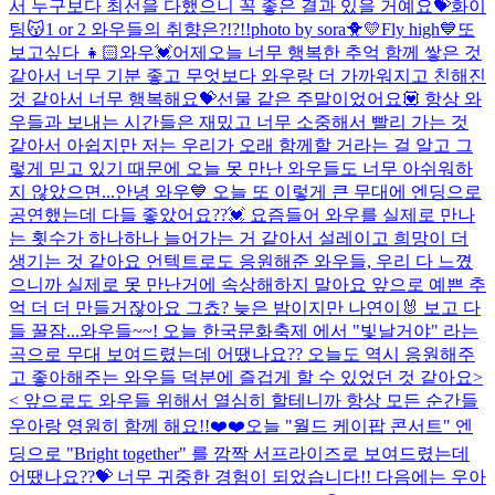
서 누구보다 최선을 다했으니 꼭 좋은 결과 있을 거예요💝화이
팅😽
1 or 2 와우들의 취향은?!?!!
photo by sora🐥💛
Fly high💙
또
보고싶다 👧🏻
와우💓어제오늘 너무 행복한 추억 함께 쌓은 것
같아서 너무 기분 좋고 무엇보다 와우랑 더 가까워지고 친해진
것 같아서 너무 행복해요💝선물 같은 주말이었어요💟 항상 와
우들과 보내는 시간들은 재밌고 너무 소중해서 빨리 가는 것
같아서 아쉽지만 저는 우리가 오래 함께할 거라는 걸 알고 그
렇게 믿고 있기 때문에 오늘 못 만난 와우들도 너무 아쉬워하
지 않았으면...
안녕 와우💙 오늘 또 이렇게 큰 무대에 엔딩으로
공연했는데 다들 좋았어요??💓 요즘들어 와우를 실제로 만나
는 횟수가 하나하나 늘어가는 거 같아서 설레이고 희망이 더
생기는 것 같아요 언텍트로도 응원해준 와우들, 우리 다 느꼈
으니까 실제로 못 만난거에 속상해하지 말아요 앞으로 예쁜 추
억 더 더 만들거잖아요 그쵸? 늦은 밤이지만 나연이🐰 보고 다
들 꿀잠...
와우들~~! 오늘 한국문화축제 에서 "빛날거야" 라는
곡으로 무대 보여드렸는데 어땠나요?? 오늘도 역시 응원해주
고 좋아해주는 와우들 덕분에 즐겁게 할 수 있었던 것 같아요>
< 앞으로도 와우들 위해서 열심히 할테니까 항상 모든 순간들
우아랑 영원히 함께 해요!!❤️❤️
오늘 "월드 케이팝 콘서트" 엔
딩으로 "Bright together" 를 깜짝 서프라이즈로 보여드렸는데
어땠나요??💝 너무 귀중한 경험이 되었습니다!! 다음에는 우아