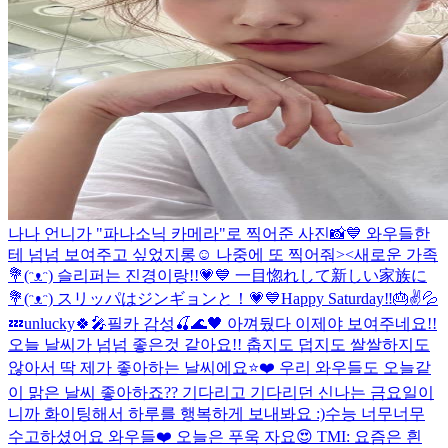
나나 언니가 "파나소닉 카메라"로 찍어준 사진📸💙 와우들한
테 넘넘 보여주고 싶었지롱☺️ 나중에 또 찍어줘><
새로운 가족
💐(ᵔᴥᵔ) 슬리퍼는 진경이랑!!💗💙 一目惚れして新しい家族に
💐(ᵔᴥᵔ) スリッパはジンギョンと！💗💙
Happy Saturday‼️🎂✌️💦
💤
unlucky🍀🎤
필카 감성🍒🌊🖤 아껴뒀다 이제야 보여주네요!!
오늘 날씨가 넘넘 좋은것 같아요!! 춥지도 덥지도 쌀쌀하지도
않아서 딱 제가 좋아하는 날씨에요⭐️❤️ 우리 와우들도 오늘같
이 맑은 날씨 좋아하죠?? 기다리고 기다리던 신나는 금요일이
니까 화이팅해서 하루를 행복하게 보내봐요 :)
수능 너무너무
수고하셨어요 와우들❤️ 오늘은 푸욱 자요😍 TMI: 요즘은 흰