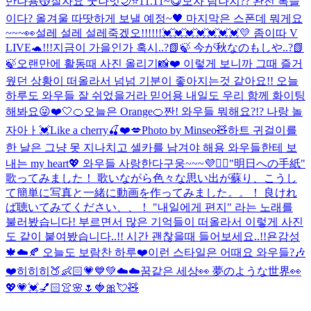
만나용😽잘자요 굿나잇🌙⭐️
11.11~😋
모자 탐나지?? 완전 복슬
이다? 올겨울 따땃하게 보낼 예정~🖤 마지막은 스폰데 뭐게요
~~~👀
설레 설레 설레죽겠오!!!!!!💓💓💓💓💓💓💓
💛 좀이따 V
LIVE🐢!!!
지금이 가을인가 혹시..?📗🍃 今が秋なのもしや..?📗
🍃
오랜만에 활동때 사진 올리기📸❤️ 이렇게 보니까 그때 즐거
웠던 상황이 떠올라서 넘넘 기분이 좋아지는것 같아요!! 오늘
하루도 와우들 잘 쉬었을거라 믿어용 내일도 우리 함께 화이팅
해봐요😜❤️
🤍
🍊오늘은 Orange🍊
짠! 와우들 뭐해요?!? 나랑 놀
자아ㅏ💓
Like a cherry🍒❤️💋
Photo by Minseo🧸
하트 귀걸이를
한 날은 그냥 못 지나치고 셀카를 남겨야 해용 와우들한테 보
내는 my heart💖 와우들 사랑한다구웅~~~💜🙆‍♀️
"明日への手紙"
歌ってみました！ 歌いながら色々な思い出が蘇り、こうし
て簡単に写真と一緒に動画を作ってみました。。！ 良けれ
ば聴いてみてください、、！ "내일에게 편지" 라는 노래를
불러봤습니다! 부르면서 많은 기억들이 떠올라서 이렇게 사진
도 같이 붙여봤습니다..!! 시간 괜찮을때 들어보세요..!!
욘감성
🍁☁️🍂 오늘도 보람찬 하루❤️
이런 스타일은 어때요 와우들?🎶
❤️
히히히🍑👶🏻💗💙💚
☁️☁️꿈같은 세상👀 夢のような世界👀
💖💗💓💅🏻👚🌸🌷🍓🎀💘🧸