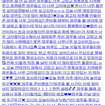
😘
추운 날 먼 길 와준 와우들도 너무 고맙고 유튜브로 지켜봐
주고 응원해준 와우들도 다 너무 고마워요💓 한시간 너무 짧은
것 같아요🥺벌써 너무 보고싶어ㅠㅜㅠ 오늘 너무 재밌었어요
내일 공연도 기대 많이 해줘요!!💓
오늘 최고의 하루를 만들어
준 와우들 너무 고마워요!! 준비할 때부터 와우들 볼 생각에 엄
청 설레고 좋았는데 막상 보니까 더더더 행복했어요❤️짧은 시
간이여서 조금 아쉬웠지만,와우들과 함께 했다는거 자체가 너
무 고마웠어요☺️멀리서 달려와준 우리 와우들 넘넘 고맙고 제
가 많이 사랑해요!! 못온 와우들도 너무너무 보고싶어요ㅠㅠ
다음에는 꼭 만나요☘️ 오늘 하루도 ...
오늘 이렇게 와우들이랑
처음으로 같이 게임도 하고 무대도 보여드려서 진심으로 행복
했어요 와우들 함성소리는 저희가 마음으로 다 듣고 있었어요
🥰 진짜 이렇게 직접 볼 날이 더욱 더 많아졌으면 좋겠어요..ㅠ
ㅠ 오늘 먼데까지 와줘서 고맙고 실시간 유튜브로도 지켜봐준
와우들도 너무 고마워요!!! 집 조심히 가고 밥 맛있는 거 먹어
요💗💗 고마워 조심히가요❤️
오늘 하루 아주 재미나게 놀아보
자구💓💓💓 와우들 준비됐쬬???
와우들 볼 시간이 이제 얼마
남지 않았어요!!! 꺄아ㅏㅏㅏㅏ완전 설레💕💕 와우들 올때 조
심해서 와용 기다릴게요 :)🧸
이따 봐요❤️❤️
와우들 만날 생각
에 두근두근💓 드디어 오늘이쟈나(*≧∀≦*)!!!! 와우들 푹자고