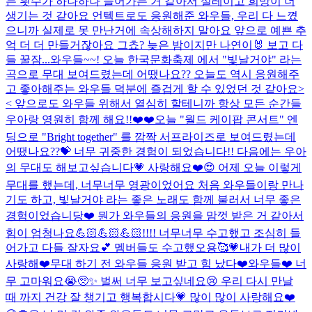
는 횟수가 하나하나 늘어가는 거 같아서 설레이고 희망이 더
생기는 것 같아요 언텍트로도 응원해준 와우들, 우리 다 느꼈
으니까 실제로 못 만난거에 속상해하지 말아요 앞으로 예쁜 추
억 더 더 만들거잖아요 그쵸? 늦은 밤이지만 나연이🐰 보고 다
들 꿀잠...
와우들~~! 오늘 한국문화축제 에서 "빛날거야" 라는
곡으로 무대 보여드렸는데 어땠나요?? 오늘도 역시 응원해주
고 좋아해주는 와우들 덕분에 즐겁게 할 수 있었던 것 같아요>
< 앞으로도 와우들 위해서 열심히 할테니까 항상 모든 순간들
우아랑 영원히 함께 해요!!❤️❤️
오늘 "월드 케이팝 콘서트" 엔
딩으로 "Bright together" 를 깜짝 서프라이즈로 보여드렸는데
어땠나요??💝 너무 귀중한 경험이 되었습니다!! 다음에는 우아
의 무대도 해보고싶습니다💗 사랑해요❤️
😍 어제 오늘 이렇게
무대를 했는데, 너무너무 영광이었어요 처음 와우들이랑 만나
기도 하고, 빛날거야 라는 좋은 노래도 함께 불러서 너무 좋은
경험이었습니당❤️ 뭔가 와우들의 응원을 맘껏 받은 거 같아서
힘이 엄청나요💪🏻💪🏻💪🏻!!!! 너무너무 수고했고 조심히 들
어가고 다들 잘자요💕 멤버들도 수고했오용🥰💗
내가 더 많이
사랑해❤️
무대 하기 전 와우들 응원 받고 힘 났다❤️
와우들❤️ 너
무 고마워요😭🥺✨ 벌써 너무 보고싶네요😢 우리 다시 만날
때 까지 건강 잘 챙기고 행복합시다💗 많이 많이 사랑해요❤️