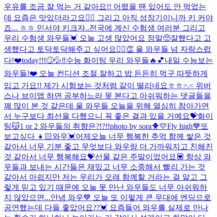
우유를 조금 잘 먹는 거 같아요!! 어렸을 땐 있어도 안 먹었는
데 요즘은 맛있더라고요👍🏻 그리고 아직 성장기이니까 키 커야
죠... ㅎㅎ 민서야 키크자..
전국에 계신 수험생 여러분 그리고
우리 수험생 와우들💓 오늘 고생 많았어요 정말🥺잘했다고 고
생했다고 토닥토닥해주고 싶어요🙆‍♀️👏 울 와우들 넘 자랑스럽
다!❤️
today!!!🙄💦‼️
수능 화이팅 우리 와우들🔥💕
내일 수능보는
와우들!❤️ 오늘 컨디션 조절 잘하고 밥 든든히 먹구 따뜻하게
입고 가요!! 제가 시험보는 것처럼 같이 떨리네요ㅎㅎ>.< 위버
스나 브이앱 하면 공부하느라 못 본다고 아쉬워하는 댓글들을
꽤 많이 본 것 같은데 울 와우들 오늘을 위해 열심히 참아가면
서 누구보다 최선을 다했으니 꼭 좋은 결과 있을 거예요💝화이
팅😽
1 or 2 와우들의 취향은?!?!!
photo by sora🐥💛
Fly high💙
또
보고싶다 👧🏻
와우💓어제오늘 너무 행복한 추억 함께 쌓은 것
같아서 너무 기분 좋고 무엇보다 와우랑 더 가까워지고 친해진
것 같아서 너무 행복해요💝선물 같은 주말이었어요💟 항상 와
우들과 보내는 시간들은 재밌고 너무 소중해서 빨리 가는 것
같아서 아쉽지만 저는 우리가 오래 함께할 거라는 걸 알고 그
렇게 믿고 있기 때문에 오늘 못 만난 와우들도 너무 아쉬워하
지 않았으면...
안녕 와우💙 오늘 또 이렇게 큰 무대에 엔딩으로
공연했는데 다들 좋았어요??💓 요즘들어 와우를 실제로 만나