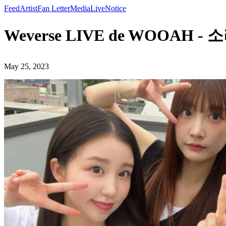
Feed
Artist
Fan Letter
Media
Live
Notice
Weverse LIVE de WOOAH - 소
May 25, 2023