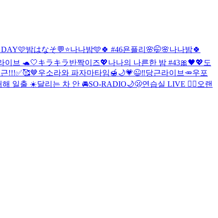
 DAY🩷
밤はなそ💬⭐️
나나밤🩵🍀 #46
욘플리🌸
🤭🌸
나나밤🍀
이브 🐢🤍
キラキラ반짝이즈💖
나나의 나른한 밤 #43🎀🖤💖
도
근!!!✅🥰🤎
우소라와 파자마타임🍯🌙
💗😉‼️
당근라이브🥕
우포
해 일출 ☀️
달리는 차 안 🚘
SO-RADIO🌙🫢
연습실 LIVE ❤️‍🔥
오랜