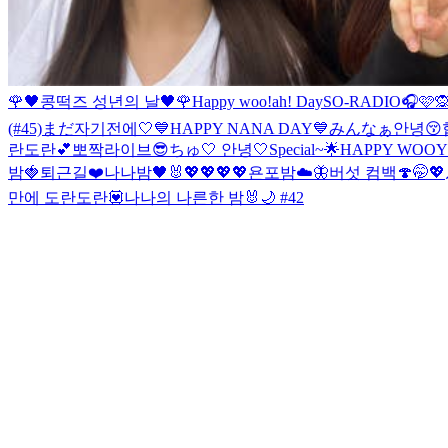
🌹🖤콩떡즈 성년의 날🖤🌹
Happy woo!ah! Day
SO-RADIO🎧🩷
(#45)
まだ자기전에🤍
💙HAPPY NANA DAY💙
みんなぁ안녕😚
란도란💕
뽀짝라이브😎
ちゅ🤍 안녕🤍
Special~🌟
HAPPY WOOY
밤🍓
퇴근길❤️
나나밤🖤🐰
💖💖💖💖
욘포밤☁️🦋
버섯 컴백🍄
🤭💖
만에 도란도란💟
나나의 나른한 밤🐰🌙 #42