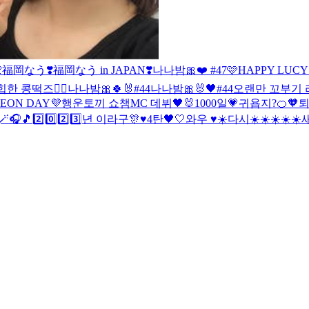

福岡なう❣️
福岡なう in JAPAN❣️
나나밤🎀❤️ #47
🩷HAPPY LUCY
힙한 콩떡즈✌🏻
나나밤🎀🍀🐰#44
나나밤🎀🐰🖤#44
오랜만 꼬부기 라
EON DAY💜
행운토끼 쇼챔MC 데뷔🖤🐰
1000일💗
귀욥지?🍊🧡
퇴
🪄🎧🎵
2️⃣0️⃣2️⃣3️⃣년 이라구🎊♥️
4탄🖤🤍
와우 ♥️☀️
다시☀️☀️☀️☀️☀️
새